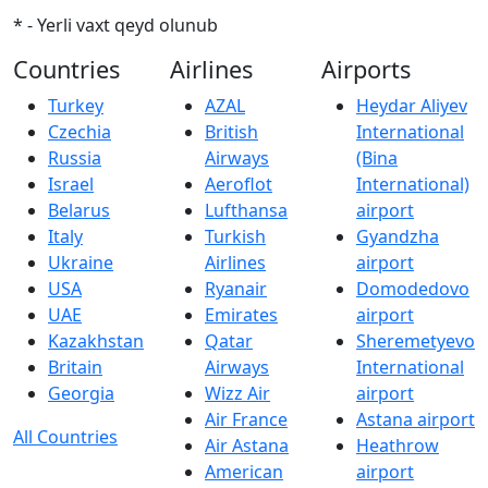
* - Yerli vaxt qeyd olunub
Countries
Airlines
Airports
Turkey
AZAL
Heydar Aliyev
Czechia
British
International
Russia
Airways
(Bina
Israel
Aeroflot
International)
Belarus
Lufthansa
airport
Italy
Turkish
Gyandzha
Ukraine
Airlines
airport
USA
Ryanair
Domodedovo
UAE
Emirates
airport
Kazakhstan
Qatar
Sheremetyevo
Britain
Airways
International
Georgia
Wizz Air
airport
Air France
Astana airport
All Countries
Air Astana
Heathrow
American
airport