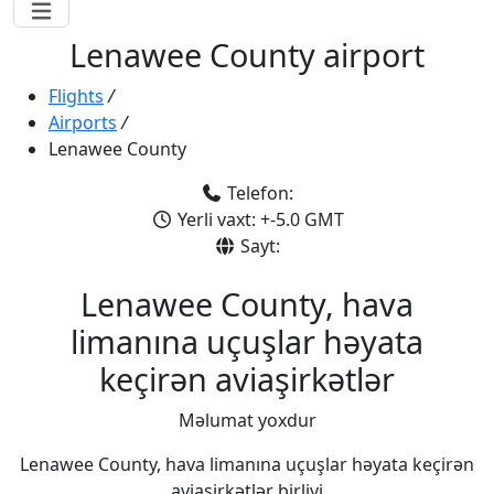
Lenawee County airport
Flights
/
Airports
/
Lenawee County
Telefon:
Yerli vaxt: +-5.0 GMT
Sayt:
Lenawee County, hava
limanına uçuşlar həyata
keçirən aviaşirkətlər
Məlumat yoxdur
Lenawee County, hava limanına uçuşlar həyata keçirən
aviaşirkətlər birliyi