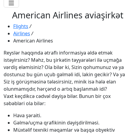
American Airlines aviaşirkət
Flights
/
Airlines
/
American Airlines
Reyslər haqqında ətraflı informasiya əldə etmək
istəyirsiniz? Məhz, bu şirkətin təyyarələri ilə uçmağa
vərdiş eləmisiniz? Ola bilər ki, Sizin qohumunuz və ya
dostunuz bu gün uçub gəlməli idi, lakin gecikir? Və ya
Siz iş görüşməsinə tələsirsiniz, minik isə hələ elan
olunmamışdır, hərçənd o artıq başlanmalı idi?
Vaxt keçdikcə cədvəl dəyişə bilər. Bunun bir çox
səbəbləri ola bilər:
Hava şəraiti.
Gəlmə/uçma qrafikinin dəyişdirilməsi.
Müxtəlif texniki məqamlar və başqa obyektiv