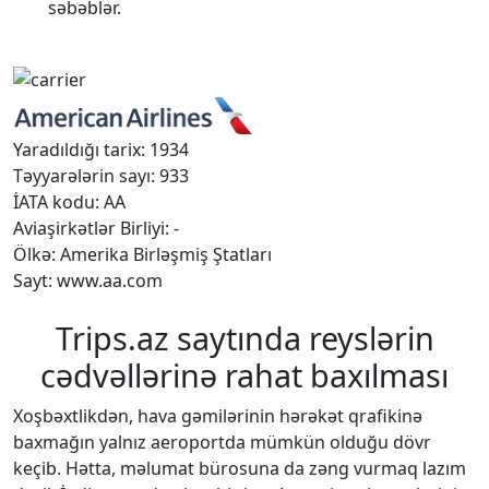
səbəblər.
Yaradıldığı tarix: 1934
Təyyarələrin sayı: 933
İATA kodu: AA
Aviaşirkətlər Birliyi: -
Ölkə: Amerika Birləşmiş Ştatları
Sayt: www.aa.com
Trips.az saytında reyslərin
cədvəllərinə rahat baxılması
Xoşbəxtlikdən, hava gəmilərinin hərəkət qrafikinə
baxmağın yalnız aeroportda mümkün olduğu dövr
keçib. Hətta, məlumat bürosuna da zəng vurmaq lazım