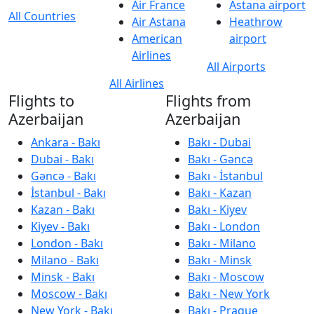
Air France
Astana airport
All Countries
Air Astana
Heathrow
American
airport
Airlines
All Airports
All Airlines
Flights to
Flights from
Azerbaijan
Azerbaijan
Ankara - Bakı
Bakı - Dubai
Dubai - Bakı
Bakı - Gəncə
Gəncə - Bakı
Bakı - İstanbul
İstanbul - Bakı
Bakı - Kazan
Kazan - Bakı
Bakı - Kiyev
Kiyev - Bakı
Bakı - London
London - Bakı
Bakı - Milano
Milano - Bakı
Bakı - Minsk
Minsk - Bakı
Bakı - Moscow
Moscow - Bakı
Bakı - New York
New York - Bakı
Bakı - Prague