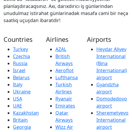
planlaşdıracaqsınız. Axı, darıxdırıcı iş günlərindən
unudulmaz istirahət günlərinədək məsafə cəmi bir neçə
saatlıq uçuşdan ibarətdir!
Countries
Airlines
Airports
Turkey
AZAL
Heydar Aliyev
Czechia
British
International
Russia
Airways
(Bina
Israel
Aeroflot
International)
Belarus
Lufthansa
airport
Italy
Turkish
Gyandzha
Ukraine
Airlines
airport
USA
Ryanair
Domodedovo
UAE
Emirates
airport
Kazakhstan
Qatar
Sheremetyevo
Britain
Airways
International
Georgia
Wizz Air
airport