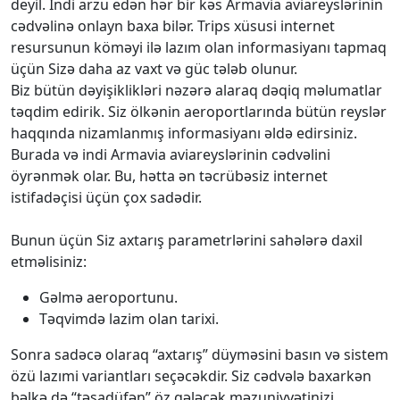
deyil. İndi arzu edən hər bir kəs Armavia aviareyslərinin
cədvəlinə onlayn baxa bilər. Trips xüsusi internet
resursunun köməyi ilə lazım olan informasiyanı tapmaq
üçün Sizə daha az vaxt və güc tələb olunur.
Biz bütün dəyişiklikləri nəzərə alaraq dəqiq məlumatlar
təqdim edirik. Siz ölkənin aeroportlarında bütün reyslər
haqqında nizamlanmış informasiyanı əldə edirsiniz.
Burada və indi Armavia aviareyslərinin cədvəlini
öyrənmək olar. Bu, hətta ən təcrübəsiz internet
istifadəçisi üçün çox sadədir.
Bunun üçün Siz axtarış parametrlərini sahələrə daxil
etməlisiniz:
Gəlmə aeroportunu.
Təqvimdə lazim olan tarixi.
Sonra sadəcə olaraq “axtarış” düyməsini basın və sistem
özü lazımi variantları seçəcəkdir. Siz cədvələ baxarkən
bəlkə də “təsadüfən” öz gələcək məzuniyyətinizi