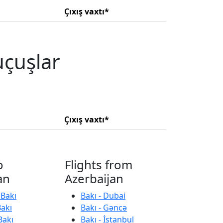
Çıxış vaxtı*
uçuşlar
Çıxış vaxtı*
o
Flights from
an
Azerbaijan
 Bakı
Bakı - Dubai
Bakı
Bakı - Gəncə
Bakı
Bakı - İstanbul