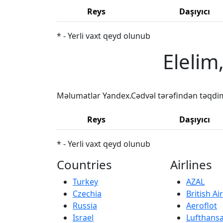
Reys
Daşıyıcı
* - Yerli vaxt qeyd olunub
Elelim
Məlumatlar Yandex.Cədvəl tərəfindən təqdi
Reys
Daşıyıcı
* - Yerli vaxt qeyd olunub
Countries
Airlines
Turkey
AZAL
Czechia
British A
Russia
Aeroflot
Israel
Lufthans