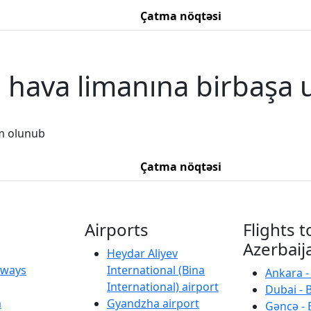
Çatma nöqtəsi
, hava limanına birbaşa 
m olunub
Çatma nöqtəsi
Airports
Flights t
Azerbaij
Heydar Aliyev
irways
International (Bina
Ankara -
International) airport
Dubai - 
a
Gyandzha airport
Gəncə - 