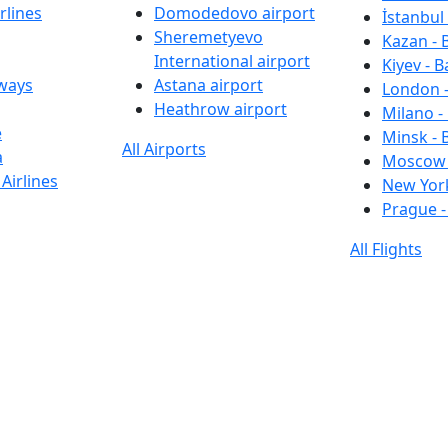
rlines
Domodedovo airport
İstanbul 
Sheremetyevo
Kazan - 
International airport
Kiyev - B
rways
Astana airport
London -
Heathrow airport
Milano -
e
Minsk - 
All Airports
a
Moscow 
Airlines
New York
Prague -
All Flights