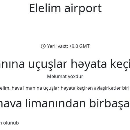
Elelim airport
Yerli vaxt: +9.0 GMT
anına uçuşlar həyata keçi
Məlumat yoxdur
lelim, hava limanına uçuşlar həyata keçirən aviaşirkətlər birli
 hava limanından birbaşa
m olunub