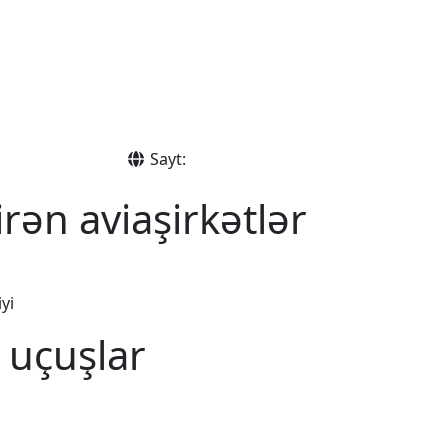
Sayt:
rən aviaşirkətlər
yi
 uçuşlar