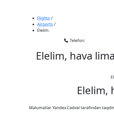
Flights
/
Airports
/
Elelim
Telefon:
Elelim, hava lim
E
Elelim,
Məlumatlar Yandex.Cədvəl tərəfindən təqdi