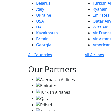
Belarus
Turkish Ai
Italy
Ryanair
Ukraine
Emirates
USA
Qatar Ai
UAE
Wizz Air
Kazakhstan
Air Franc
Britain
Air Astan
Georgia
American 
All Countries
All Airlines
Our Partners