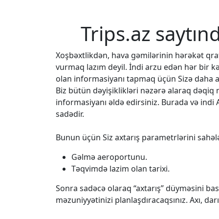
Trips.az saytın
Xoşbəxtlikdən, hava gəmilərinin hərəkət q
vurmaq lazım deyil. İndi arzu edən hər bir k
olan informasiyanı tapmaq üçün Sizə daha az
Biz bütün dəyişiklikləri nəzərə alaraq dəqi
informasiyanı əldə edirsiniz. Burada və indi 
sadədir.
Bunun üçün Siz axtarış parametrlərini sahələ
Gəlmə aeroportunu.
Təqvimdə lazim olan tarixi.
Sonra sadəcə olaraq “axtarış” düyməsini bası
məzuniyyətinizi planlaşdıracaqsınız. Axı, da