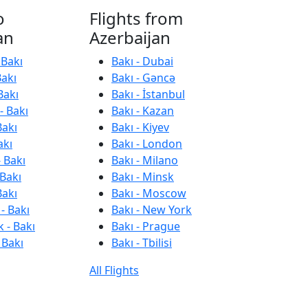
o
Flights from
an
Azerbaijan
 Bakı
Bakı - Dubai
Bakı
Bakı - Gəncə
Bakı
Bakı - İstanbul
- Bakı
Bakı - Kazan
Bakı
Bakı - Kiyev
akı
Bakı - London
 Bakı
Bakı - Milano
 Bakı
Bakı - Minsk
Bakı
Bakı - Moscow
- Bakı
Bakı - New York
 - Bakı
Bakı - Prague
 Bakı
Bakı - Tbilisi
All Flights