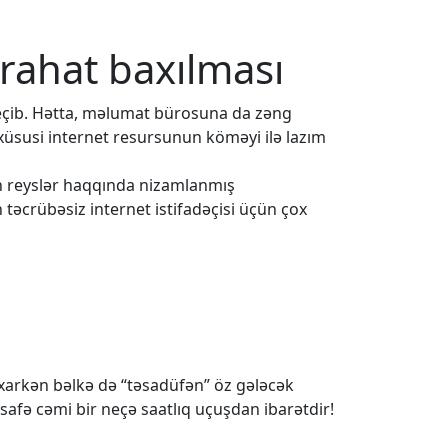
 rahat baxılması
eçib. Hətta, məlumat bürosuna da zəng
 xüsusi internet resursunun köməyi ilə lazım
ün reyslər haqqında nizamlanmış
 təcrübəsiz internet istifadəçisi üçün çox
baxarkən bəlkə də “təsadüfən” öz gələcək
safə cəmi bir neçə saatlıq uçuşdan ibarətdir!