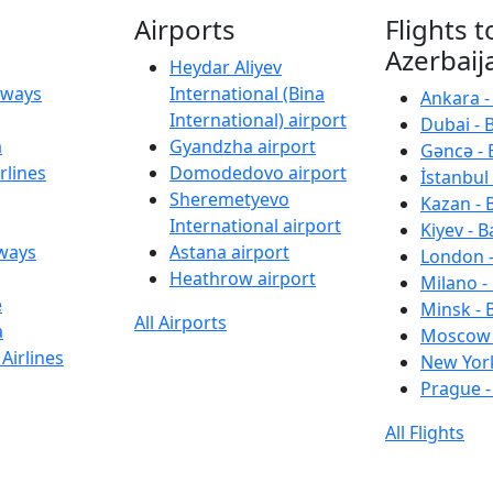
Airports
Flights t
Azerbaij
Heydar Aliyev
irways
International (Bina
Ankara -
International) airport
Dubai - 
a
Gyandzha airport
Gəncə - 
rlines
Domodedovo airport
İstanbul 
Sheremetyevo
Kazan - 
International airport
Kiyev - B
rways
Astana airport
London -
Heathrow airport
Milano -
e
Minsk - 
All Airports
a
Moscow 
Airlines
New York
Prague -
All Flights