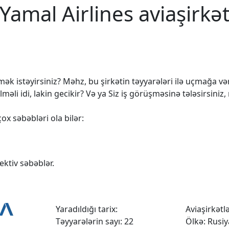
Yamal Airlines aviaşirkə
k istəyirsiniz? Məhz, bu şirkətin təyyarələri ilə uçmağa vərd
 idi, lakin gecikir? Və ya Siz iş görüşməsinə tələsirsiniz,
ox səbəbləri ola bilər:
ktiv səbəblər.
Yaradıldığı tarix:
Aviaşirkətlər
Təyyarələrin sayı: 22
Ölkə: Rusiy