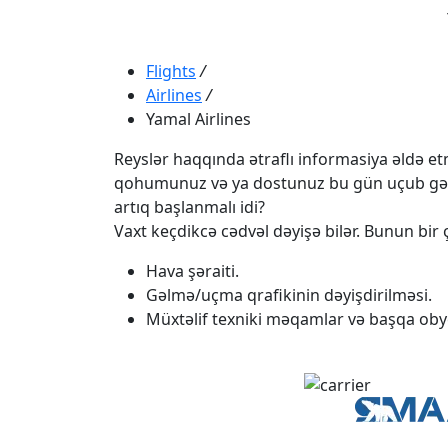
Flights
/
Airlines
/
Yamal Airlines
Reyslər haqqında ətraflı informasiya əldə etmə
qohumunuz və ya dostunuz bu gün uçub gəlməli
artıq başlanmalı idi?
Vaxt keçdikcə cədvəl dəyişə bilər. Bunun bir ç
Hava şəraiti.
Gəlmə/uçma qrafikinin dəyişdirilməsi.
Müxtəlif texniki məqamlar və başqa obye