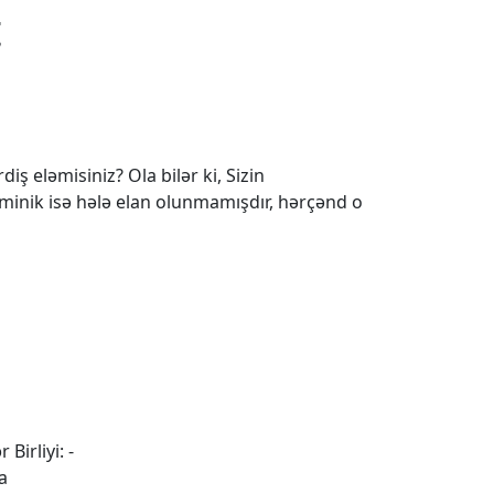
t
iş eləmisiniz? Ola bilər ki, Sizin
 minik isə hələ elan olunmamışdır, hərçənd o
 Birliyi: -
a