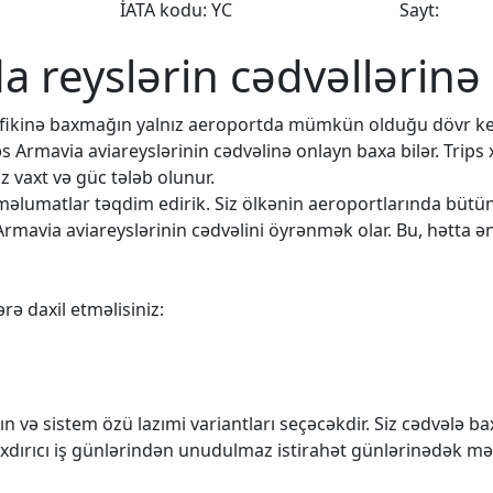
İATA kodu: YC
Sayt:
da reyslərin cədvəllərinə
rafikinə baxmağın yalnız aeroportda mümkün olduğu dövr k
əs Armavia aviareyslərinin cədvəlinə onlayn baxa bilər. Trips
 vaxt və güc tələb olunur.
q məlumatlar təqdim edirik. Siz ölkənin aeroportlarında büt
Armavia aviareyslərinin cədvəlini öyrənmək olar. Bu, hətta ən
rə daxil etməlisiniz:
n və sistem özü lazımi variantları seçəcəkdir. Siz cədvələ 
rıxdırıcı iş günlərindən unudulmaz istirahət günlərinədək mə