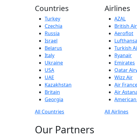
Countries
Airlines
Turkey
AZAL
Czechia
British A
Russia
Aeroflot
Israel
Lufthans
Belarus
Turkish Ai
Italy
Ryanair
Ukraine
Emirates
USA
Qatar Ai
UAE
Wizz Air
Kazakhstan
Air Franc
Britain
Air Astan
Georgia
American 
All Countries
All Airlines
Our Partners