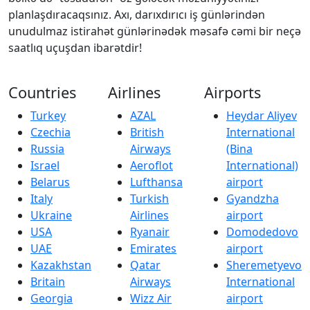
planlaşdıracaqsınız. Axı, darıxdırıcı iş günlərindən
unudulmaz istirahət günlərinədək məsafə cəmi bir neçə
saatlıq uçuşdan ibarətdir!
Countries
Airlines
Airports
Turkey
AZAL
Heydar Aliyev
Czechia
British
International
Russia
Airways
(Bina
Israel
Aeroflot
International)
Belarus
Lufthansa
airport
Italy
Turkish
Gyandzha
Ukraine
Airlines
airport
USA
Ryanair
Domodedovo
UAE
Emirates
airport
Kazakhstan
Qatar
Sheremetyevo
Britain
Airways
International
Georgia
Wizz Air
airport