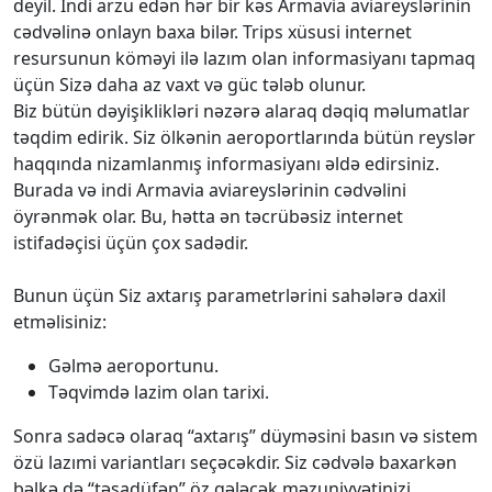
deyil. İndi arzu edən hər bir kəs Armavia aviareyslərinin
cədvəlinə onlayn baxa bilər. Trips xüsusi internet
resursunun köməyi ilə lazım olan informasiyanı tapmaq
üçün Sizə daha az vaxt və güc tələb olunur.
Biz bütün dəyişiklikləri nəzərə alaraq dəqiq məlumatlar
təqdim edirik. Siz ölkənin aeroportlarında bütün reyslər
haqqında nizamlanmış informasiyanı əldə edirsiniz.
Burada və indi Armavia aviareyslərinin cədvəlini
öyrənmək olar. Bu, hətta ən təcrübəsiz internet
istifadəçisi üçün çox sadədir.
Bunun üçün Siz axtarış parametrlərini sahələrə daxil
etməlisiniz:
Gəlmə aeroportunu.
Təqvimdə lazim olan tarixi.
Sonra sadəcə olaraq “axtarış” düyməsini basın və sistem
özü lazımi variantları seçəcəkdir. Siz cədvələ baxarkən
bəlkə də “təsadüfən” öz gələcək məzuniyyətinizi