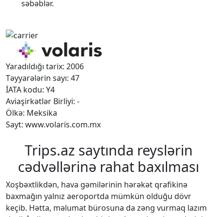
səbəblər.
Yaradıldığı tarix: 2006
Təyyarələrin sayı: 47
İATA kodu: Y4
Aviaşirkətlər Birliyi: -
Ölkə: Meksika
Sayt: www.volaris.com.mx
Trips.az saytında reyslərin
cədvəllərinə rahat baxılması
Xoşbəxtlikdən, hava gəmilərinin hərəkət qrafikinə
baxmağın yalnız aeroportda mümkün olduğu dövr
keçib. Hətta, məlumat bürosuna da zəng vurmaq lazım