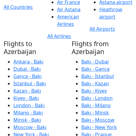
Air France
Astana airport
All Countries
Air Astana
Heathrow
American
airport
Airlines
All Airports
All Airlines
Flights to
Flights from
Azerbaijan
Azerbaijan
Ankara - Bakı
Bakı - Dubai
Dubai - Bakı
Bakı - Gəncə
Gəncə - Bakı
Bakı - İstanbul
İstanbul - Bakı
Bakı - Kazan
Kazan - Bakı
Bakı - Kiyev
Kiyev - Bakı
Bakı - London
London - Bakı
Bakı - Milano
Milano - Bakı
Bakı - Minsk
Minsk - Bakı
Bakı - Moscow
Moscow - Bakı
Bakı - New York
New York - Bakı
Bakı - Prague