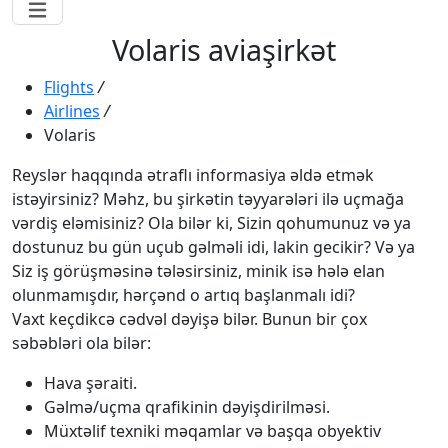
Volaris aviaşirkət
Flights
/
Airlines
/
Volaris
Reyslər haqqında ətraflı informasiya əldə etmək
istəyirsiniz? Məhz, bu şirkətin təyyarələri ilə uçmağa
vərdiş eləmisiniz? Ola bilər ki, Sizin qohumunuz və ya
dostunuz bu gün uçub gəlməli idi, lakin gecikir? Və ya
Siz iş görüşməsinə tələsirsiniz, minik isə hələ elan
olunmamışdır, hərçənd o artıq başlanmalı idi?
Vaxt keçdikcə cədvəl dəyişə bilər. Bunun bir çox
səbəbləri ola bilər:
Hava şəraiti.
Gəlmə/uçma qrafikinin dəyişdirilməsi.
Müxtəlif texniki məqamlar və başqa obyektiv