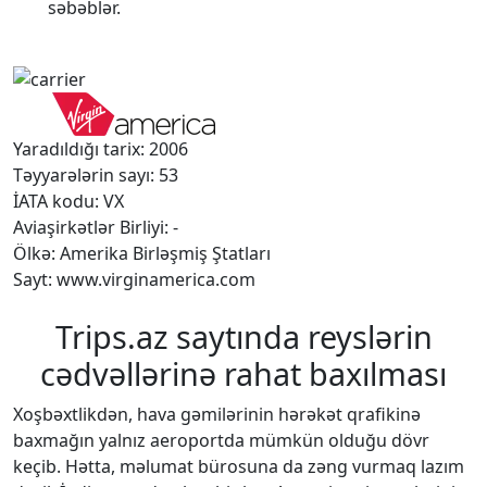
səbəblər.
Yaradıldığı tarix: 2006
Təyyarələrin sayı: 53
İATA kodu: VX
Aviaşirkətlər Birliyi: -
Ölkə: Amerika Birləşmiş Ştatları
Sayt: www.virginamerica.com
Trips.az saytında reyslərin
cədvəllərinə rahat baxılması
Xoşbəxtlikdən, hava gəmilərinin hərəkət qrafikinə
baxmağın yalnız aeroportda mümkün olduğu dövr
keçib. Hətta, məlumat bürosuna da zəng vurmaq lazım