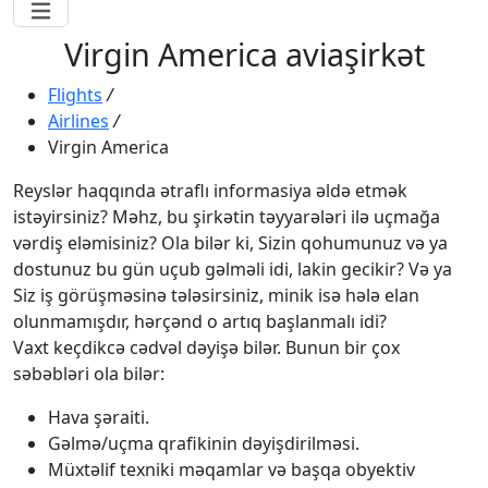
Virgin America aviaşirkət
Flights
/
Airlines
/
Virgin America
Reyslər haqqında ətraflı informasiya əldə etmək
istəyirsiniz? Məhz, bu şirkətin təyyarələri ilə uçmağa
vərdiş eləmisiniz? Ola bilər ki, Sizin qohumunuz və ya
dostunuz bu gün uçub gəlməli idi, lakin gecikir? Və ya
Siz iş görüşməsinə tələsirsiniz, minik isə hələ elan
olunmamışdır, hərçənd o artıq başlanmalı idi?
Vaxt keçdikcə cədvəl dəyişə bilər. Bunun bir çox
səbəbləri ola bilər:
Hava şəraiti.
Gəlmə/uçma qrafikinin dəyişdirilməsi.
Müxtəlif texniki məqamlar və başqa obyektiv