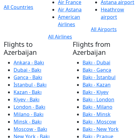
Air France
Astana airport
All Countries
Air Astana
Heathrow
American
airport
Airlines
All Airports
All Airlines
Flights to
Flights from
Azerbaijan
Azerbaijan
Ankara - Bakı
Bakı - Dubai
Dubai - Bakı
Bakı - Gəncə
Gəncə - Bakı
Bakı - İstanbul
İstanbul - Bakı
Bakı - Kazan
Kazan - Bakı
Bakı - Kiyev
Kiyev - Bakı
Bakı - London
London - Bakı
Bakı - Milano
Milano - Bakı
Bakı - Minsk
Minsk - Bakı
Bakı - Moscow
Moscow - Bakı
Bakı - New York
New York - Bakı
Bakı - Prague