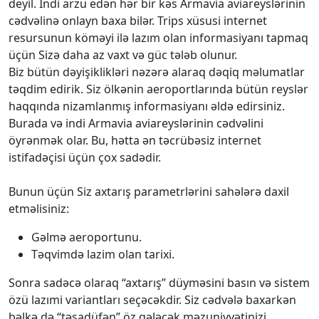
deyil. İndi arzu edən hər bir kəs Armavia aviareyslərinin
cədvəlinə onlayn baxa bilər. Trips xüsusi internet
resursunun köməyi ilə lazım olan informasiyanı tapmaq
üçün Sizə daha az vaxt və güc tələb olunur.
Biz bütün dəyişiklikləri nəzərə alaraq dəqiq məlumatlar
təqdim edirik. Siz ölkənin aeroportlarında bütün reyslər
haqqında nizamlanmış informasiyanı əldə edirsiniz.
Burada və indi Armavia aviareyslərinin cədvəlini
öyrənmək olar. Bu, hətta ən təcrübəsiz internet
istifadəçisi üçün çox sadədir.
Bunun üçün Siz axtarış parametrlərini sahələrə daxil
etməlisiniz:
Gəlmə aeroportunu.
Təqvimdə lazim olan tarixi.
Sonra sadəcə olaraq “axtarış” düyməsini basın və sistem
özü lazımi variantları seçəcəkdir. Siz cədvələ baxarkən
bəlkə də “təsadüfən” öz gələcək məzuniyyətinizi