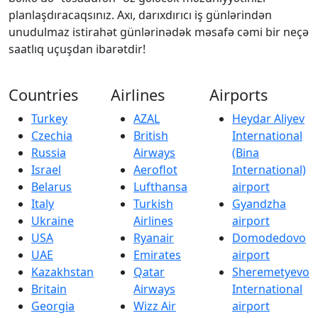
planlaşdıracaqsınız. Axı, darıxdırıcı iş günlərindən
unudulmaz istirahət günlərinədək məsafə cəmi bir neçə
saatlıq uçuşdan ibarətdir!
Countries
Airlines
Airports
Turkey
AZAL
Heydar Aliyev
Czechia
British
International
Russia
Airways
(Bina
Israel
Aeroflot
International)
Belarus
Lufthansa
airport
Italy
Turkish
Gyandzha
Ukraine
Airlines
airport
USA
Ryanair
Domodedovo
UAE
Emirates
airport
Kazakhstan
Qatar
Sheremetyevo
Britain
Airways
International
Georgia
Wizz Air
airport