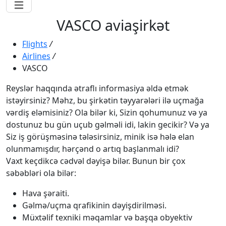
VASCO aviaşirkət
Flights
/
Airlines
/
VASCO
Reyslər haqqında ətraflı informasiya əldə etmək
istəyirsiniz? Məhz, bu şirkətin təyyarələri ilə uçmağa
vərdiş eləmisiniz? Ola bilər ki, Sizin qohumunuz və ya
dostunuz bu gün uçub gəlməli idi, lakin gecikir? Və ya
Siz iş görüşməsinə tələsirsiniz, minik isə hələ elan
olunmamışdır, hərçənd o artıq başlanmalı idi?
Vaxt keçdikcə cədvəl dəyişə bilər. Bunun bir çox
səbəbləri ola bilər:
Hava şəraiti.
Gəlmə/uçma qrafikinin dəyişdirilməsi.
Müxtəlif texniki məqamlar və başqa obyektiv