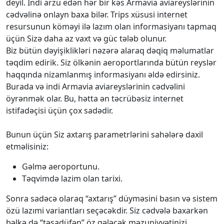
deyil. İndi arzu edən hər bir kəs Armavia aviareyslərinin
cədvəlinə onlayn baxa bilər. Trips xüsusi internet
resursunun köməyi ilə lazım olan informasiyanı tapmaq
üçün Sizə daha az vaxt və güc tələb olunur.
Biz bütün dəyişiklikləri nəzərə alaraq dəqiq məlumatlar
təqdim edirik. Siz ölkənin aeroportlarında bütün reyslər
haqqında nizamlanmış informasiyanı əldə edirsiniz.
Burada və indi Armavia aviareyslərinin cədvəlini
öyrənmək olar. Bu, hətta ən təcrübəsiz internet
istifadəçisi üçün çox sadədir.
Bunun üçün Siz axtarış parametrlərini sahələrə daxil
etməlisiniz:
Gəlmə aeroportunu.
Təqvimdə lazim olan tarixi.
Sonra sadəcə olaraq “axtarış” düyməsini basın və sistem
özü lazımi variantları seçəcəkdir. Siz cədvələ baxarkən
bəlkə də “təsadüfən” öz gələcək məzuniyyətinizi