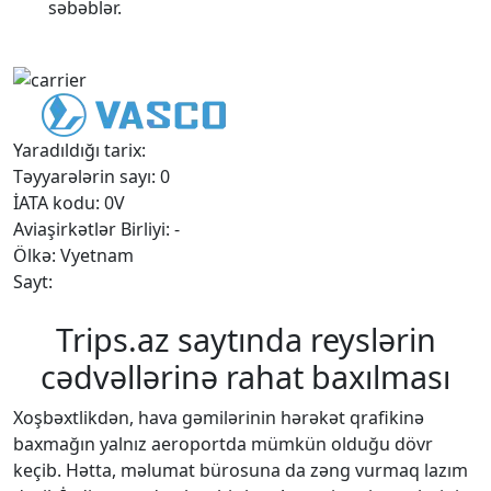
səbəblər.
Yaradıldığı tarix:
Təyyarələrin sayı: 0
İATA kodu: 0V
Aviaşirkətlər Birliyi: -
Ölkə: Vyetnam
Sayt:
Trips.az saytında reyslərin
cədvəllərinə rahat baxılması
Xoşbəxtlikdən, hava gəmilərinin hərəkət qrafikinə
baxmağın yalnız aeroportda mümkün olduğu dövr
keçib. Hətta, məlumat bürosuna da zəng vurmaq lazım