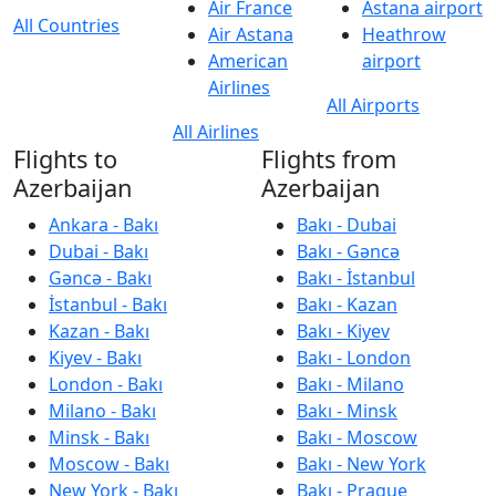
Air France
Astana airport
All Countries
Air Astana
Heathrow
American
airport
Airlines
All Airports
All Airlines
Flights to
Flights from
Azerbaijan
Azerbaijan
Ankara - Bakı
Bakı - Dubai
Dubai - Bakı
Bakı - Gəncə
Gəncə - Bakı
Bakı - İstanbul
İstanbul - Bakı
Bakı - Kazan
Kazan - Bakı
Bakı - Kiyev
Kiyev - Bakı
Bakı - London
London - Bakı
Bakı - Milano
Milano - Bakı
Bakı - Minsk
Minsk - Bakı
Bakı - Moscow
Moscow - Bakı
Bakı - New York
New York - Bakı
Bakı - Prague