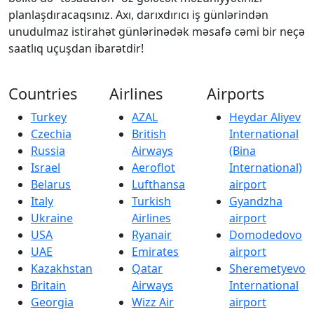
planlaşdıracaqsınız. Axı, darıxdırıcı iş günlərindən
unudulmaz istirahət günlərinədək məsafə cəmi bir neçə
saatlıq uçuşdan ibarətdir!
Countries
Airlines
Airports
Turkey
AZAL
Heydar Aliyev
Czechia
British
International
Russia
Airways
(Bina
Israel
Aeroflot
International)
Belarus
Lufthansa
airport
Italy
Turkish
Gyandzha
Ukraine
Airlines
airport
USA
Ryanair
Domodedovo
UAE
Emirates
airport
Kazakhstan
Qatar
Sheremetyevo
Britain
Airways
International
Georgia
Wizz Air
airport