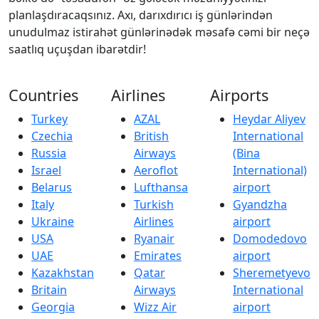
planlaşdıracaqsınız. Axı, darıxdırıcı iş günlərindən
unudulmaz istirahət günlərinədək məsafə cəmi bir neçə
saatlıq uçuşdan ibarətdir!
Countries
Airlines
Airports
Turkey
AZAL
Heydar Aliyev
Czechia
British
International
Russia
Airways
(Bina
Israel
Aeroflot
International)
Belarus
Lufthansa
airport
Italy
Turkish
Gyandzha
Ukraine
Airlines
airport
USA
Ryanair
Domodedovo
UAE
Emirates
airport
Kazakhstan
Qatar
Sheremetyevo
Britain
Airways
International
Georgia
Wizz Air
airport