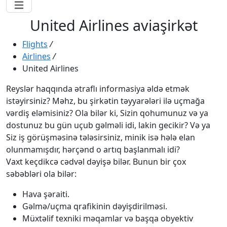
United Airlines aviaşirkət
Flights
/
Airlines
/
United Airlines
Reyslər haqqında ətraflı informasiya əldə etmək
istəyirsiniz? Məhz, bu şirkətin təyyarələri ilə uçmağa
vərdiş eləmisiniz? Ola bilər ki, Sizin qohumunuz və ya
dostunuz bu gün uçub gəlməli idi, lakin gecikir? Və ya
Siz iş görüşməsinə tələsirsiniz, minik isə hələ elan
olunmamışdır, hərçənd o artıq başlanmalı idi?
Vaxt keçdikcə cədvəl dəyişə bilər. Bunun bir çox
səbəbləri ola bilər:
Hava şəraiti.
Gəlmə/uçma qrafikinin dəyişdirilməsi.
Müxtəlif texniki məqamlar və başqa obyektiv