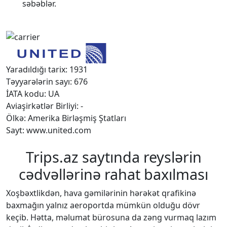
səbəblər.
Yaradıldığı tarix: 1931
Təyyarələrin sayı: 676
İATA kodu: UA
Aviaşirkətlər Birliyi: -
Ölkə: Amerika Birləşmiş Ştatları
Sayt: www.united.com
Trips.az saytında reyslərin
cədvəllərinə rahat baxılması
Xoşbəxtlikdən, hava gəmilərinin hərəkət qrafikinə
baxmağın yalnız aeroportda mümkün olduğu dövr
keçib. Hətta, məlumat bürosuna da zəng vurmaq lazım