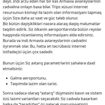
deyil. İndi arzu edən hər bir kəs Armavia aviareyslərinin
cədvəlinə onlayn baxa bilər. Trips xüsusi internet
resursunun köməyi ilə lazım olan informasiyanı tapmaq
üçün Sizə daha az vaxt və güc tələb olunur.
Biz bütün dəyişiklikləri nəzərə alaraq dəqiq məlumatlar
təqdim edirik. Siz ölkənin aeroportlarında bütün reyslər
haqqında nizamlanmış informasiyanı əldə edirsiniz.
Burada və indi Armavia aviareyslərinin cədvəlini
öyrənmək olar. Bu, hətta ən təcrübəsiz internet
istifadəçisi üçün çox sadədir.
Bunun üçün Siz axtarış parametrlərini sahələrə daxil
etməlisiniz:
Gəlmə aeroportunu.
Təqvimdə lazim olan tarixi.
Sonra sadəcə olaraq “axtarış” düyməsini basın və sistem
özü lazımi variantları seçəcəkdir. Siz cədvələ baxarkən
bəlkə də “təsadüfən” öz gələcək məzuniyyətinizi