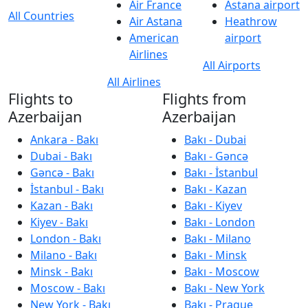
Air France
Astana airport
All Countries
Air Astana
Heathrow
American
airport
Airlines
All Airports
All Airlines
Flights to
Flights from
Azerbaijan
Azerbaijan
Ankara - Bakı
Bakı - Dubai
Dubai - Bakı
Bakı - Gəncə
Gəncə - Bakı
Bakı - İstanbul
İstanbul - Bakı
Bakı - Kazan
Kazan - Bakı
Bakı - Kiyev
Kiyev - Bakı
Bakı - London
London - Bakı
Bakı - Milano
Milano - Bakı
Bakı - Minsk
Minsk - Bakı
Bakı - Moscow
Moscow - Bakı
Bakı - New York
New York - Bakı
Bakı - Prague