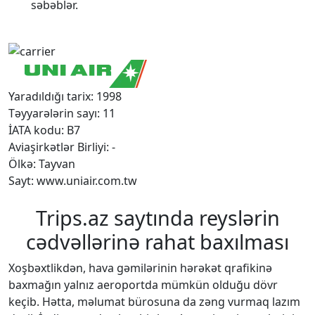
səbəblər.
Yaradıldığı tarix: 1998
Təyyarələrin sayı: 11
İATA kodu: B7
Aviaşirkətlər Birliyi: -
Ölkə: Tayvan
Sayt: www.uniair.com.tw
Trips.az saytında reyslərin
cədvəllərinə rahat baxılması
Xoşbəxtlikdən, hava gəmilərinin hərəkət qrafikinə
baxmağın yalnız aeroportda mümkün olduğu dövr
keçib. Hətta, məlumat bürosuna da zəng vurmaq lazım