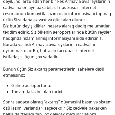
deyil. İndi arzu edən hər bir kəs Armavia aviareyslərinin
cədvəlinə onlayn baxa bilər. Trips xüsusi internet
resursunun köməyi ilə lazım olan informasiyanı tapmaq
üçün Sizə daha az vaxt və güc tələb olunur.
Biz bütün dəyişiklikləri nəzərə alaraq dəqiq məlumatlar
təqdim edirik. Siz ölkənin aeroportlarında bütün reyslər
haqqında nizamlanmış informasiyanı əldə edirsiniz.
Burada və indi Armavia aviareyslərinin cədvəlini
öyrənmək olar. Bu, hətta ən təcrübəsiz internet
istifadəçisi üçün çox sadədir.
Bunun üçün Siz axtarış parametrlərini sahələrə daxil
etməlisiniz:
Gəlmə aeroportunu.
Təqvimdə lazim olan tarixi.
Sonra sadəcə olaraq “axtarış” düyməsini basın və sistem
özü lazımi variantları seçəcəkdir. Siz cədvələ baxarkən
bəlkə də “təsadüfən” öz gələcək məzuniyyətinizi