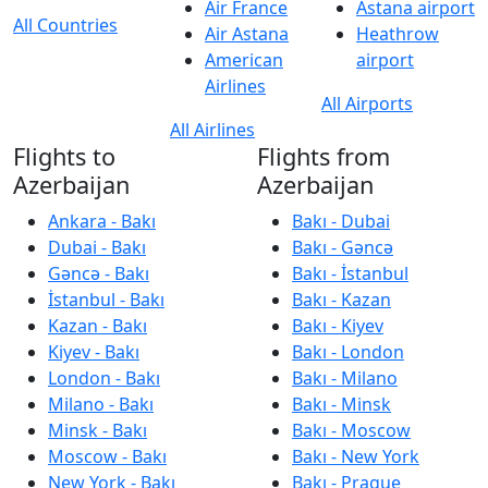
Air France
Astana airport
All Countries
Air Astana
Heathrow
American
airport
Airlines
All Airports
All Airlines
Flights to
Flights from
Azerbaijan
Azerbaijan
Ankara - Bakı
Bakı - Dubai
Dubai - Bakı
Bakı - Gəncə
Gəncə - Bakı
Bakı - İstanbul
İstanbul - Bakı
Bakı - Kazan
Kazan - Bakı
Bakı - Kiyev
Kiyev - Bakı
Bakı - London
London - Bakı
Bakı - Milano
Milano - Bakı
Bakı - Minsk
Minsk - Bakı
Bakı - Moscow
Moscow - Bakı
Bakı - New York
New York - Bakı
Bakı - Prague