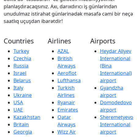
planlaşdıracaqsınız. Axı, darıxdırıcı iş günlərindən
unudulmaz istirahət günlərinədək məsafə cəmi bir neçə
saatlıq uçuşdan ibarətdir!
Countries
Airlines
Airports
Turkey
AZAL
Heydar Aliyev
Czechia
British
International
Russia
Airways
(Bina
Israel
Aeroflot
International)
Belarus
Lufthansa
airport
Italy
Turkish
Gyandzha
Ukraine
Airlines
airport
USA
Ryanair
Domodedovo
UAE
Emirates
airport
Kazakhstan
Qatar
Sheremetyevo
Britain
Airways
International
Georgia
Wizz Air
airport