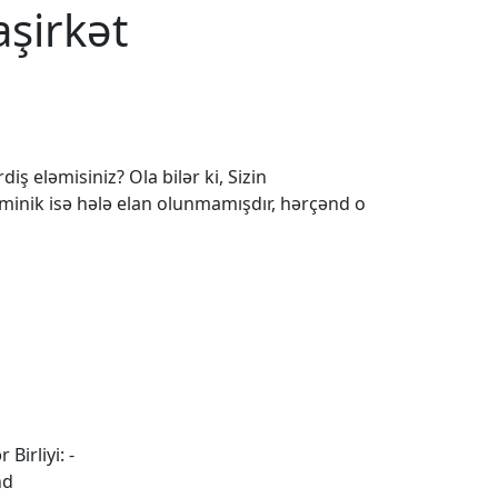
aşirkət
iş eləmisiniz? Ola bilər ki, Sizin
 minik isə hələ elan olunmamışdır, hərçənd o
 Birliyi: -
nd