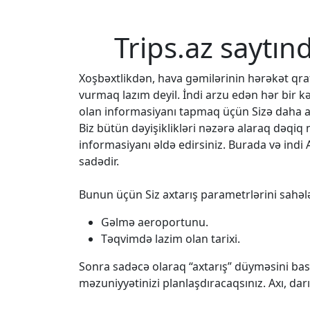
Trips.az saytın
Xoşbəxtlikdən, hava gəmilərinin hərəkət q
vurmaq lazım deyil. İndi arzu edən hər bir k
olan informasiyanı tapmaq üçün Sizə daha az
Biz bütün dəyişiklikləri nəzərə alaraq dəqi
informasiyanı əldə edirsiniz. Burada və indi 
sadədir.
Bunun üçün Siz axtarış parametrlərini sahələ
Gəlmə aeroportunu.
Təqvimdə lazim olan tarixi.
Sonra sadəcə olaraq “axtarış” düyməsini bası
məzuniyyətinizi planlaşdıracaqsınız. Axı, da