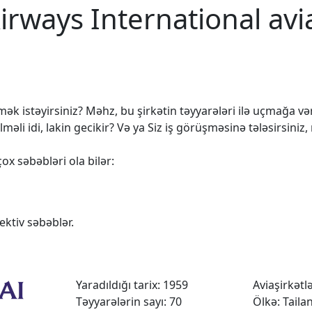
irways International avi
k istəyirsiniz? Məhz, bu şirkətin təyyarələri ilə uçmağa vərd
 idi, lakin gecikir? Və ya Siz iş görüşməsinə tələsirsiniz,
ox səbəbləri ola bilər:
ktiv səbəblər.
Yaradıldığı tarix: 1959
Aviaşirkətlər
Təyyarələrin sayı: 70
Ölkə: Taila