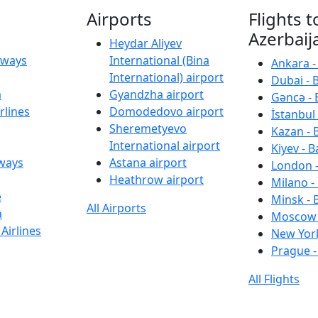
Airports
Flights t
Azerbaij
Heydar Aliyev
irways
International (Bina
Ankara -
International) airport
Dubai - 
a
Gyandzha airport
Gəncə - 
rlines
Domodedovo airport
İstanbul 
Sheremetyevo
Kazan - 
International airport
Kiyev - B
rways
Astana airport
London -
Heathrow airport
Milano -
e
Minsk - 
All Airports
a
Moscow 
Airlines
New York
Prague -
All Flights