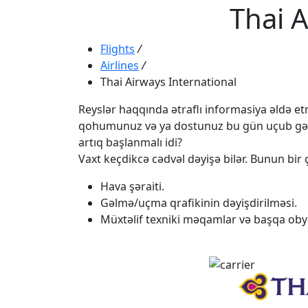
Thai A
Flights
/
Airlines
/
Thai Airways International
Reyslər haqqında ətraflı informasiya əldə etmə
qohumunuz və ya dostunuz bu gün uçub gəlməli
artıq başlanmalı idi?
Vaxt keçdikcə cədvəl dəyişə bilər. Bunun bir ç
Hava şəraiti.
Gəlmə/uçma qrafikinin dəyişdirilməsi.
Müxtəlif texniki məqamlar və başqa obye