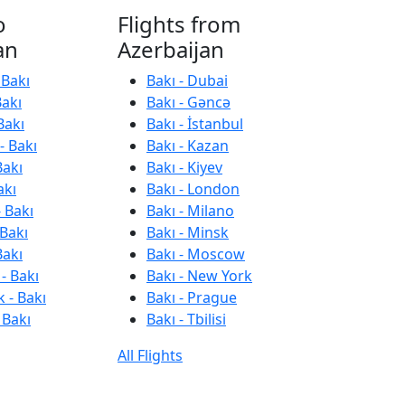
o
Flights from
an
Azerbaijan
 Bakı
Bakı - Dubai
Bakı
Bakı - Gəncə
Bakı
Bakı - İstanbul
- Bakı
Bakı - Kazan
Bakı
Bakı - Kiyev
akı
Bakı - London
 Bakı
Bakı - Milano
 Bakı
Bakı - Minsk
Bakı
Bakı - Moscow
- Bakı
Bakı - New York
 - Bakı
Bakı - Prague
 Bakı
Bakı - Tbilisi
All Flights