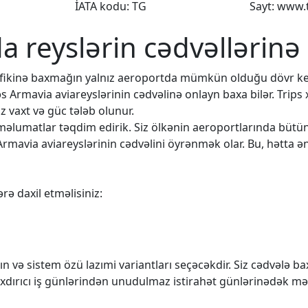
İATA kodu: TG
Sayt: www.
da reyslərin cədvəllərinə
rafikinə baxmağın yalnız aeroportda mümkün olduğu dövr k
əs Armavia aviareyslərinin cədvəlinə onlayn baxa bilər. Trips
 vaxt və güc tələb olunur.
q məlumatlar təqdim edirik. Siz ölkənin aeroportlarında büt
Armavia aviareyslərinin cədvəlini öyrənmək olar. Bu, hətta ən
rə daxil etməlisiniz:
n və sistem özü lazımi variantları seçəcəkdir. Siz cədvələ 
rıxdırıcı iş günlərindən unudulmaz istirahət günlərinədək mə