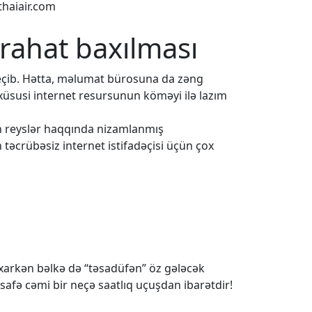
thaiair.com
 rahat baxılması
eçib. Hətta, məlumat bürosuna da zəng
 xüsusi internet resursunun köməyi ilə lazım
ün reyslər haqqında nizamlanmış
 təcrübəsiz internet istifadəçisi üçün çox
baxarkən bəlkə də “təsadüfən” öz gələcək
safə cəmi bir neçə saatlıq uçuşdan ibarətdir!