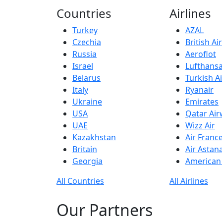
Countries
Airlines
Turkey
AZAL
Czechia
British A
Russia
Aeroflot
Israel
Lufthans
Belarus
Turkish Ai
Italy
Ryanair
Ukraine
Emirates
USA
Qatar Ai
UAE
Wizz Air
Kazakhstan
Air Franc
Britain
Air Astan
Georgia
American 
All Countries
All Airlines
Our Partners