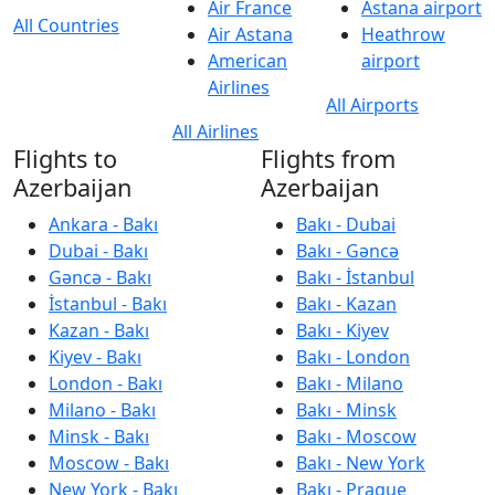
Air France
Astana airport
All Countries
Air Astana
Heathrow
American
airport
Airlines
All Airports
All Airlines
Flights to
Flights from
Azerbaijan
Azerbaijan
Ankara - Bakı
Bakı - Dubai
Dubai - Bakı
Bakı - Gəncə
Gəncə - Bakı
Bakı - İstanbul
İstanbul - Bakı
Bakı - Kazan
Kazan - Bakı
Bakı - Kiyev
Kiyev - Bakı
Bakı - London
London - Bakı
Bakı - Milano
Milano - Bakı
Bakı - Minsk
Minsk - Bakı
Bakı - Moscow
Moscow - Bakı
Bakı - New York
New York - Bakı
Bakı - Prague