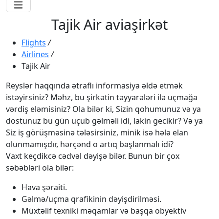
Tajik Air aviaşirkət
Flights
/
Airlines
/
Tajik Air
Reyslər haqqında ətraflı informasiya əldə etmək
istəyirsiniz? Məhz, bu şirkətin təyyarələri ilə uçmağa
vərdiş eləmisiniz? Ola bilər ki, Sizin qohumunuz və ya
dostunuz bu gün uçub gəlməli idi, lakin gecikir? Və ya
Siz iş görüşməsinə tələsirsiniz, minik isə hələ elan
olunmamışdır, hərçənd o artıq başlanmalı idi?
Vaxt keçdikcə cədvəl dəyişə bilər. Bunun bir çox
səbəbləri ola bilər:
Hava şəraiti.
Gəlmə/uçma qrafikinin dəyişdirilməsi.
Müxtəlif texniki məqamlar və başqa obyektiv