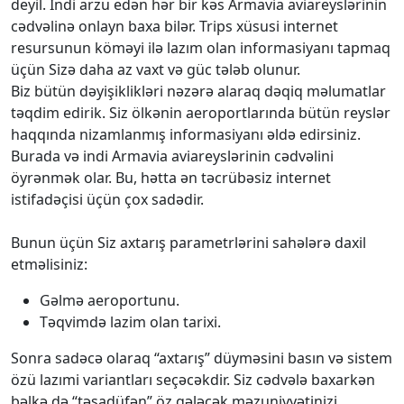
deyil. İndi arzu edən hər bir kəs Armavia aviareyslərinin
cədvəlinə onlayn baxa bilər. Trips xüsusi internet
resursunun köməyi ilə lazım olan informasiyanı tapmaq
üçün Sizə daha az vaxt və güc tələb olunur.
Biz bütün dəyişiklikləri nəzərə alaraq dəqiq məlumatlar
təqdim edirik. Siz ölkənin aeroportlarında bütün reyslər
haqqında nizamlanmış informasiyanı əldə edirsiniz.
Burada və indi Armavia aviareyslərinin cədvəlini
öyrənmək olar. Bu, hətta ən təcrübəsiz internet
istifadəçisi üçün çox sadədir.
Bunun üçün Siz axtarış parametrlərini sahələrə daxil
etməlisiniz:
Gəlmə aeroportunu.
Təqvimdə lazim olan tarixi.
Sonra sadəcə olaraq “axtarış” düyməsini basın və sistem
özü lazımi variantları seçəcəkdir. Siz cədvələ baxarkən
bəlkə də “təsadüfən” öz gələcək məzuniyyətinizi