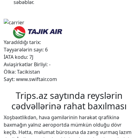
səbəblər.
Yaradıldığı tarix:
Təyyarələrin sayı: 6
İATA kodu: 7J
Aviaşirkətlər Birliyi: -
Ölkə: Tacikistan
Sayt: www.swiftair.com
Trips.az saytında reyslərin
cədvəllərinə rahat baxılması
Xoşbəxtlikdən, hava gəmilərinin hərəkət qrafikinə
baxmağın yalnız aeroportda mümkün olduğu dövr
keçib. Hətta, məlumat bürosuna da zəng vurmaq lazım