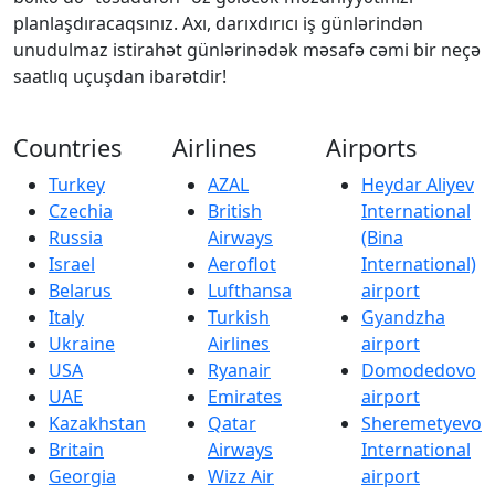
planlaşdıracaqsınız. Axı, darıxdırıcı iş günlərindən
unudulmaz istirahət günlərinədək məsafə cəmi bir neçə
saatlıq uçuşdan ibarətdir!
Countries
Airlines
Airports
Turkey
AZAL
Heydar Aliyev
Czechia
British
International
Russia
Airways
(Bina
Israel
Aeroflot
International)
Belarus
Lufthansa
airport
Italy
Turkish
Gyandzha
Ukraine
Airlines
airport
USA
Ryanair
Domodedovo
UAE
Emirates
airport
Kazakhstan
Qatar
Sheremetyevo
Britain
Airways
International
Georgia
Wizz Air
airport