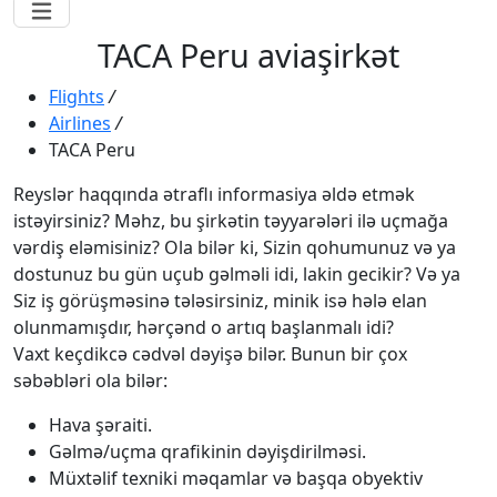
TACA Peru aviaşirkət
Flights
/
Airlines
/
TACA Peru
Reyslər haqqında ətraflı informasiya əldə etmək
istəyirsiniz? Məhz, bu şirkətin təyyarələri ilə uçmağa
vərdiş eləmisiniz? Ola bilər ki, Sizin qohumunuz və ya
dostunuz bu gün uçub gəlməli idi, lakin gecikir? Və ya
Siz iş görüşməsinə tələsirsiniz, minik isə hələ elan
olunmamışdır, hərçənd o artıq başlanmalı idi?
Vaxt keçdikcə cədvəl dəyişə bilər. Bunun bir çox
səbəbləri ola bilər:
Hava şəraiti.
Gəlmə/uçma qrafikinin dəyişdirilməsi.
Müxtəlif texniki məqamlar və başqa obyektiv