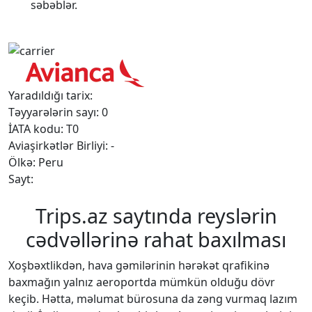
səbəblər.
Yaradıldığı tarix:
Təyyarələrin sayı: 0
İATA kodu: T0
Aviaşirkətlər Birliyi: -
Ölkə: Peru
Sayt:
Trips.az saytında reyslərin
cədvəllərinə rahat baxılması
Xoşbəxtlikdən, hava gəmilərinin hərəkət qrafikinə
baxmağın yalnız aeroportda mümkün olduğu dövr
keçib. Hətta, məlumat bürosuna da zəng vurmaq lazım