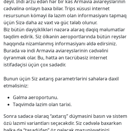
deyil. İndi arzu edən hər bir kəs Armavia aviareyslərinin
cədvəlinə onlayn baxa bilər. Trips xüsusi internet
resursunun köməyi ilə lazım olan informasiyanı tapmaq
üçün Sizə daha az vaxt və güc tələb olunur.
Biz bütün dəyişiklikləri nəzərə alaraq dəqiq məlumatlar
təqdim edirik. Siz ölkənin aeroportlarında bütün reyslər
haqqında nizamlanmış informasiyanı əldə edirsiniz.
Burada və indi Armavia aviareyslərinin cədvəlini
öyrənmək olar. Bu, hətta ən təcrübəsiz internet
istifadəçisi üçün çox sadədir.
Bunun üçün Siz axtarış parametrlərini sahələrə daxil
etməlisiniz:
Gəlmə aeroportunu.
Təqvimdə lazim olan tarixi.
Sonra sadəcə olaraq “axtarış” düyməsini basın və sistem
özü lazımi variantları seçəcəkdir. Siz cədvələ baxarkən
bəlkə də “təsadüfən” öz gələcək məzuniyyətinizi