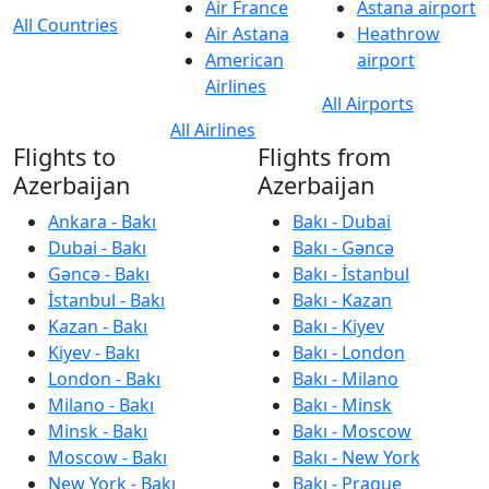
Air France
Astana airport
All Countries
Air Astana
Heathrow
American
airport
Airlines
All Airports
All Airlines
Flights to
Flights from
Azerbaijan
Azerbaijan
Ankara - Bakı
Bakı - Dubai
Dubai - Bakı
Bakı - Gəncə
Gəncə - Bakı
Bakı - İstanbul
İstanbul - Bakı
Bakı - Kazan
Kazan - Bakı
Bakı - Kiyev
Kiyev - Bakı
Bakı - London
London - Bakı
Bakı - Milano
Milano - Bakı
Bakı - Minsk
Minsk - Bakı
Bakı - Moscow
Moscow - Bakı
Bakı - New York
New York - Bakı
Bakı - Prague