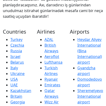
planlaşdıracaqsınız. Axı, darıxdırıcı iş günlərindən
unudulmaz istirahət günlərinədək məsafə cəmi bir neçə
saatlıq uçuşdan ibarətdir!
Countries
Airlines
Airports
Turkey
AZAL
Heydar Aliyev
Czechia
British
International
Russia
Airways
(Bina
Israel
Aeroflot
International)
Belarus
Lufthansa
airport
Italy
Turkish
Gyandzha
Ukraine
Airlines
airport
USA
Ryanair
Domodedovo
UAE
Emirates
airport
Kazakhstan
Qatar
Sheremetyevo
Britain
Airways
International
Georgia
Wizz Air
airport