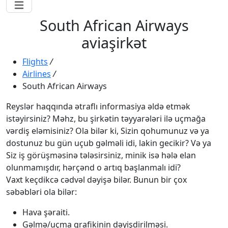
South African Airways
aviaşirkət
Flights
/
Airlines
/
South African Airways
Reyslər haqqında ətraflı informasiya əldə etmək
istəyirsiniz? Məhz, bu şirkətin təyyarələri ilə uçmağa
vərdiş eləmisiniz? Ola bilər ki, Sizin qohumunuz və ya
dostunuz bu gün uçub gəlməli idi, lakin gecikir? Və ya
Siz iş görüşməsinə tələsirsiniz, minik isə hələ elan
olunmamışdır, hərçənd o artıq başlanmalı idi?
Vaxt keçdikcə cədvəl dəyişə bilər. Bunun bir çox
səbəbləri ola bilər:
Hava şəraiti.
Gəlmə/uçma qrafikinin dəyişdirilməsi.