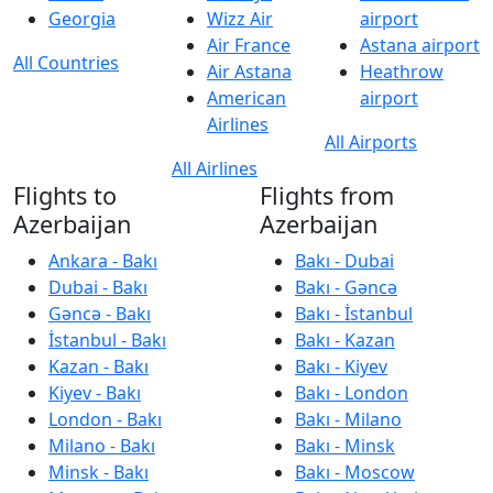
Georgia
Wizz Air
airport
Air France
Astana airport
All Countries
Air Astana
Heathrow
American
airport
Airlines
All Airports
All Airlines
Flights to
Flights from
Azerbaijan
Azerbaijan
Ankara - Bakı
Bakı - Dubai
Dubai - Bakı
Bakı - Gəncə
Gəncə - Bakı
Bakı - İstanbul
İstanbul - Bakı
Bakı - Kazan
Kazan - Bakı
Bakı - Kiyev
Kiyev - Bakı
Bakı - London
London - Bakı
Bakı - Milano
Milano - Bakı
Bakı - Minsk
Minsk - Bakı
Bakı - Moscow