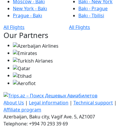
Moscow - Bakı
Bakı - New York
New York - Bakı
Bakı - Prague
Prague - Bakı
Bakı - Tbilisi
All Flights
All Flights
Our Partners
About Us
|
Legal information
|
Technical support
|
Affiliate program
Azerbaijan, Baku city, Vagif Ave. 5, AZ1007
Telephone: +994 70 293 39 69