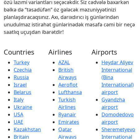
özü lazımi variantları seçəcəkdir. Siz cədvələ baxarkən
bəlkə də “təsadüfən” öz gələcək məzuniyyətinizi
planlaşdıracaqsınız. Axı, darıxdırıcı iş günlərindən
unudulmaz istirahət günlərinədək məsafə cəmi bir neçə
saatlıq uçuşdan ibarətdir!
Countries
Airlines
Airports
Turkey
AZAL
Heydar Aliyev
Czechia
British
International
Russia
Airways
(Bina
Israel
Aeroflot
International)
Belarus
Lufthansa
airport
Italy
Turkish
Gyandzha
Ukraine
Airlines
airport
USA
Ryanair
Domodedovo
UAE
Emirates
airport
Kazakhstan
Qatar
Sheremetyevo
Britain
Airways
International