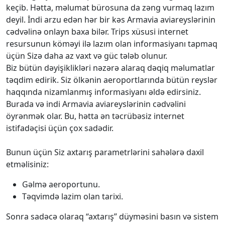
keçib. Hətta, məlumat bürosuna da zəng vurmaq lazım
deyil. İndi arzu edən hər bir kəs Armavia aviareyslərinin
cədvəlinə onlayn baxa bilər. Trips xüsusi internet
resursunun köməyi ilə lazım olan informasiyanı tapmaq
üçün Sizə daha az vaxt və güc tələb olunur.
Biz bütün dəyişiklikləri nəzərə alaraq dəqiq məlumatlar
təqdim edirik. Siz ölkənin aeroportlarında bütün reyslər
haqqında nizamlanmış informasiyanı əldə edirsiniz.
Burada və indi Armavia aviareyslərinin cədvəlini
öyrənmək olar. Bu, hətta ən təcrübəsiz internet
istifadəçisi üçün çox sadədir.
Bunun üçün Siz axtarış parametrlərini sahələrə daxil
etməlisiniz:
Gəlmə aeroportunu.
Təqvimdə lazim olan tarixi.
Sonra sadəcə olaraq “axtarış” düyməsini basın və sistem