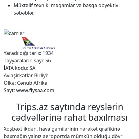
Müxtəlif texniki məqamlar və başqa obyektiv
səbəblər.
Yaradıldığı tarix: 1934
Təyyarələrin sayı: 56
İATA kodu: SA
Aviaşirkətlər Birliyi: -
Ölkə: Cənub Afrika
Sayt: www.flysaa.com
Trips.az saytında reyslərin
cədvəllərinə rahat baxılması
Xoşbəxtlikdən, hava gəmilərinin hərəkət qrafikinə
baxmağın yalnız aeroportda mümkün olduğu dövr