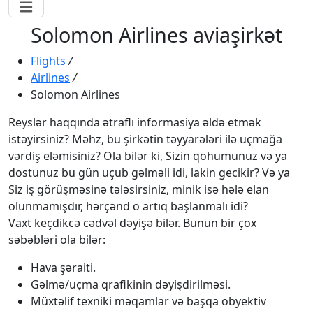
Solomon Airlines aviaşirkət
Flights
/
Airlines
/
Solomon Airlines
Reyslər haqqında ətraflı informasiya əldə etmək
istəyirsiniz? Məhz, bu şirkətin təyyarələri ilə uçmağa
vərdiş eləmisiniz? Ola bilər ki, Sizin qohumunuz və ya
dostunuz bu gün uçub gəlməli idi, lakin gecikir? Və ya
Siz iş görüşməsinə tələsirsiniz, minik isə hələ elan
olunmamışdır, hərçənd o artıq başlanmalı idi?
Vaxt keçdikcə cədvəl dəyişə bilər. Bunun bir çox
səbəbləri ola bilər:
Hava şəraiti.
Gəlmə/uçma qrafikinin dəyişdirilməsi.
Müxtəlif texniki məqamlar və başqa obyektiv