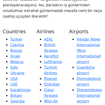
planlaşdıracaqsınız. Axı, darıxdırıcı iş günlərindən
unudulmaz istirahət günlərinədək məsafə cəmi bir neçə
saatlıq uçuşdan ibarətdir!
Countries
Airlines
Airports
Turkey
AZAL
Heydar Aliyev
Czechia
British
International
Russia
Airways
(Bina
Israel
Aeroflot
International)
Belarus
Lufthansa
airport
Italy
Turkish
Gyandzha
Ukraine
Airlines
airport
USA
Ryanair
Domodedovo
UAE
Emirates
airport
Kazakhstan
Qatar
Sheremetyevo
Britain
Airways
International
Georgia
Wizz Air
airport