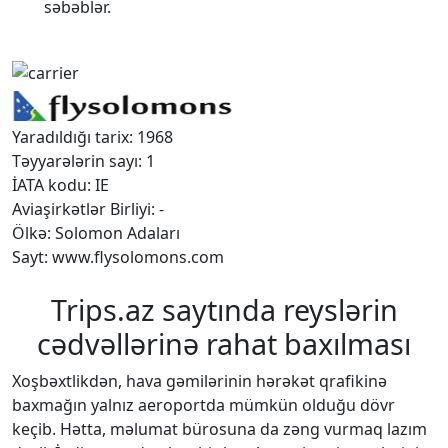
səbəblər.
Yaradıldığı tarix: 1968
Təyyarələrin sayı: 1
İATA kodu: IE
Aviaşirkətlər Birliyi: -
Ölkə: Solomon Adaları
Sayt: www.flysolomons.com
Trips.az saytında reyslərin
cədvəllərinə rahat baxılması
Xoşbəxtlikdən, hava gəmilərinin hərəkət qrafikinə
baxmağın yalnız aeroportda mümkün olduğu dövr
keçib. Hətta, məlumat bürosuna da zəng vurmaq lazım