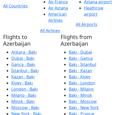
Air France
Astana airport
All Countries
Air Astana
Heathrow
American
airport
Airlines
All Airports
All Airlines
Flights to
Flights from
Azerbaijan
Azerbaijan
Ankara - Bakı
Bakı - Dubai
Dubai - Bakı
Bakı - Gəncə
Gəncə - Bakı
Bakı - İstanbul
İstanbul - Bakı
Bakı - Kazan
Kazan - Bakı
Bakı - Kiyev
Kiyev - Bakı
Bakı - London
London - Bakı
Bakı - Milano
Milano - Bakı
Bakı - Minsk
Minsk - Bakı
Bakı - Moscow
Moscow - Bakı
Bakı - New York
New York - Bakı
Bakı - Prague