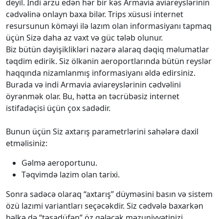
deyil. İndi arzu edən hər bir kəs Armavia aviareyslərinin
cədvəlinə onlayn baxa bilər. Trips xüsusi internet
resursunun köməyi ilə lazım olan informasiyanı tapmaq
üçün Sizə daha az vaxt və güc tələb olunur.
Biz bütün dəyişiklikləri nəzərə alaraq dəqiq məlumatlar
təqdim edirik. Siz ölkənin aeroportlarında bütün reyslər
haqqında nizamlanmış informasiyanı əldə edirsiniz.
Burada və indi Armavia aviareyslərinin cədvəlini
öyrənmək olar. Bu, hətta ən təcrübəsiz internet
istifadəçisi üçün çox sadədir.
Bunun üçün Siz axtarış parametrlərini sahələrə daxil
etməlisiniz:
Gəlmə aeroportunu.
Təqvimdə lazim olan tarixi.
Sonra sadəcə olaraq “axtarış” düyməsini basın və sistem
özü lazımi variantları seçəcəkdir. Siz cədvələ baxarkən
bəlkə də “təsadüfən” öz gələcək məzuniyyətinizi