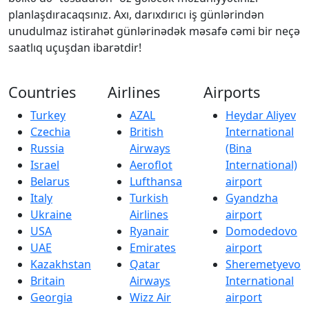
planlaşdıracaqsınız. Axı, darıxdırıcı iş günlərindən
unudulmaz istirahət günlərinədək məsafə cəmi bir neçə
saatlıq uçuşdan ibarətdir!
Countries
Airlines
Airports
Turkey
AZAL
Heydar Aliyev
Czechia
British
International
Russia
Airways
(Bina
Israel
Aeroflot
International)
Belarus
Lufthansa
airport
Italy
Turkish
Gyandzha
Ukraine
Airlines
airport
USA
Ryanair
Domodedovo
UAE
Emirates
airport
Kazakhstan
Qatar
Sheremetyevo
Britain
Airways
International
Georgia
Wizz Air
airport