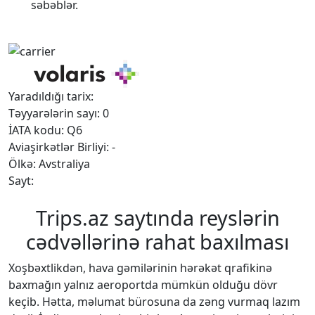
səbəblər.
Yaradıldığı tarix:
Təyyarələrin sayı: 0
İATA kodu: Q6
Aviaşirkətlər Birliyi: -
Ölkə: Avstraliya
Sayt:
Trips.az saytında reyslərin
cədvəllərinə rahat baxılması
Xoşbəxtlikdən, hava gəmilərinin hərəkət qrafikinə
baxmağın yalnız aeroportda mümkün olduğu dövr
keçib. Hətta, məlumat bürosuna da zəng vurmaq lazım