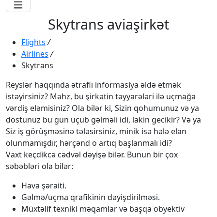
Skytrans aviaşirkət
Flights
/
Airlines
/
Skytrans
Reyslər haqqında ətraflı informasiya əldə etmək
istəyirsiniz? Məhz, bu şirkətin təyyarələri ilə uçmağa
vərdiş eləmisiniz? Ola bilər ki, Sizin qohumunuz və ya
dostunuz bu gün uçub gəlməli idi, lakin gecikir? Və ya
Siz iş görüşməsinə tələsirsiniz, minik isə hələ elan
olunmamışdır, hərçənd o artıq başlanmalı idi?
Vaxt keçdikcə cədvəl dəyişə bilər. Bunun bir çox
səbəbləri ola bilər:
Hava şəraiti.
Gəlmə/uçma qrafikinin dəyişdirilməsi.
Müxtəlif texniki məqamlar və başqa obyektiv