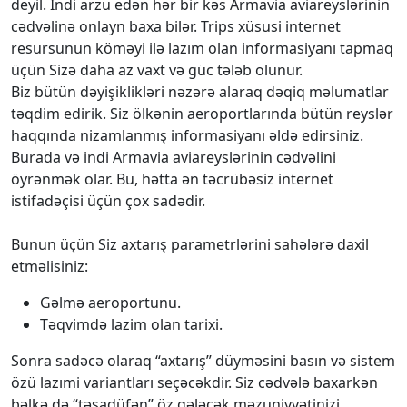
deyil. İndi arzu edən hər bir kəs Armavia aviareyslərinin
cədvəlinə onlayn baxa bilər. Trips xüsusi internet
resursunun köməyi ilə lazım olan informasiyanı tapmaq
üçün Sizə daha az vaxt və güc tələb olunur.
Biz bütün dəyişiklikləri nəzərə alaraq dəqiq məlumatlar
təqdim edirik. Siz ölkənin aeroportlarında bütün reyslər
haqqında nizamlanmış informasiyanı əldə edirsiniz.
Burada və indi Armavia aviareyslərinin cədvəlini
öyrənmək olar. Bu, hətta ən təcrübəsiz internet
istifadəçisi üçün çox sadədir.
Bunun üçün Siz axtarış parametrlərini sahələrə daxil
etməlisiniz:
Gəlmə aeroportunu.
Təqvimdə lazim olan tarixi.
Sonra sadəcə olaraq “axtarış” düyməsini basın və sistem
özü lazımi variantları seçəcəkdir. Siz cədvələ baxarkən
bəlkə də “təsadüfən” öz gələcək məzuniyyətinizi