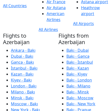
Air France
Astana airport
All Countries
Air Astana
Heathrow
American
airport
Airlines
All Airports
All Airlines
Flights to
Flights from
Azerbaijan
Azerbaijan
Ankara - Bakı
Bakı - Dubai
Dubai - Bakı
Bakı - Gəncə
Gəncə - Bakı
Bakı - İstanbul
İstanbul - Bakı
Bakı - Kazan
Kazan - Bakı
Bakı - Kiyev
Kiyev - Bakı
Bakı - London
London - Bakı
Bakı - Milano
Milano - Bakı
Bakı - Minsk
Minsk - Bakı
Bakı - Moscow
Moscow - Bakı
Bakı - New York
New York - Bakı
Bakı - Prague