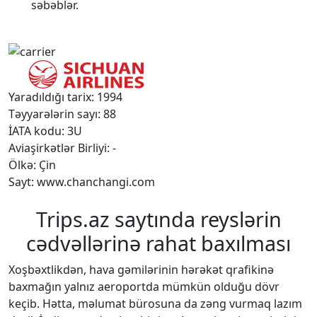
səbəblər.
Yaradıldığı tarix: 1994
Təyyarələrin sayı: 88
İATA kodu: 3U
Aviaşirkətlər Birliyi: -
Ölkə: Çin
Sayt: www.chanchangi.com
Trips.az saytında reyslərin
cədvəllərinə rahat baxılması
Xoşbəxtlikdən, hava gəmilərinin hərəkət qrafikinə
baxmağın yalnız aeroportda mümkün olduğu dövr
keçib. Hətta, məlumat bürosuna da zəng vurmaq lazım