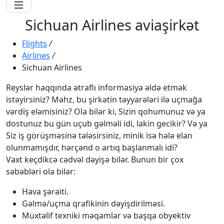
Sichuan Airlines aviaşirkət
Flights
/
Airlines
/
Sichuan Airlines
Reyslər haqqında ətraflı informasiya əldə etmək
istəyirsiniz? Məhz, bu şirkətin təyyarələri ilə uçmağa
vərdiş eləmisiniz? Ola bilər ki, Sizin qohumunuz və ya
dostunuz bu gün uçub gəlməli idi, lakin gecikir? Və ya
Siz iş görüşməsinə tələsirsiniz, minik isə hələ elan
olunmamışdır, hərçənd o artıq başlanmalı idi?
Vaxt keçdikcə cədvəl dəyişə bilər. Bunun bir çox
səbəbləri ola bilər:
Hava şəraiti.
Gəlmə/uçma qrafikinin dəyişdirilməsi.
Müxtəlif texniki məqamlar və başqa obyektiv