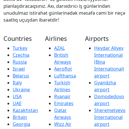
planlaşdıracaqsınız. Axı, darıxdırıcı iş günlərindən
unudulmaz istirahət günlərinədək məsafə cəmi bir neçə
saatlıq uçuşdan ibarətdir!
Countries
Airlines
Airports
Turkey
AZAL
Heydar Aliyev
Czechia
British
International
Russia
Airways
(Bina
Israel
Aeroflot
International)
Belarus
Lufthansa
airport
Italy
Turkish
Gyandzha
Ukraine
Airlines
airport
USA
Ryanair
Domodedovo
UAE
Emirates
airport
Kazakhstan
Qatar
Sheremetyevo
Britain
Airways
International
Georgia
Wizz Air
airport