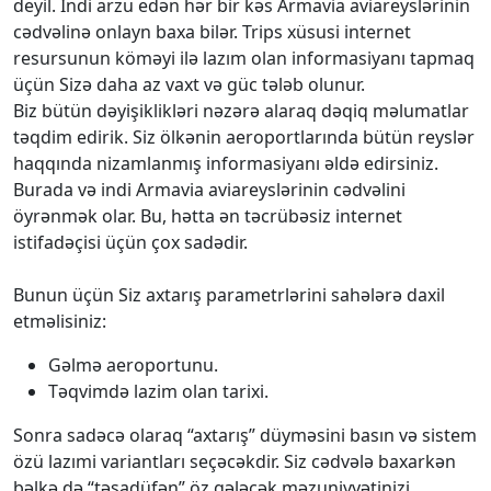
deyil. İndi arzu edən hər bir kəs Armavia aviareyslərinin
cədvəlinə onlayn baxa bilər. Trips xüsusi internet
resursunun köməyi ilə lazım olan informasiyanı tapmaq
üçün Sizə daha az vaxt və güc tələb olunur.
Biz bütün dəyişiklikləri nəzərə alaraq dəqiq məlumatlar
təqdim edirik. Siz ölkənin aeroportlarında bütün reyslər
haqqında nizamlanmış informasiyanı əldə edirsiniz.
Burada və indi Armavia aviareyslərinin cədvəlini
öyrənmək olar. Bu, hətta ən təcrübəsiz internet
istifadəçisi üçün çox sadədir.
Bunun üçün Siz axtarış parametrlərini sahələrə daxil
etməlisiniz:
Gəlmə aeroportunu.
Təqvimdə lazim olan tarixi.
Sonra sadəcə olaraq “axtarış” düyməsini basın və sistem
özü lazımi variantları seçəcəkdir. Siz cədvələ baxarkən
bəlkə də “təsadüfən” öz gələcək məzuniyyətinizi