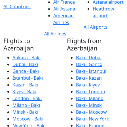
Air France
Astana airport
All Countries
Air Astana
Heathrow
American
airport
Airlines
All Airports
All Airlines
Flights to
Flights from
Azerbaijan
Azerbaijan
Ankara - Bakı
Bakı - Dubai
Dubai - Bakı
Bakı - Gəncə
Gəncə - Bakı
Bakı - İstanbul
İstanbul - Bakı
Bakı - Kazan
Kazan - Bakı
Bakı - Kiyev
Kiyev - Bakı
Bakı - London
London - Bakı
Bakı - Milano
Milano - Bakı
Bakı - Minsk
Minsk - Bakı
Bakı - Moscow
Moscow - Bakı
Bakı - New York
New York - Bakı
Bakı - Prague