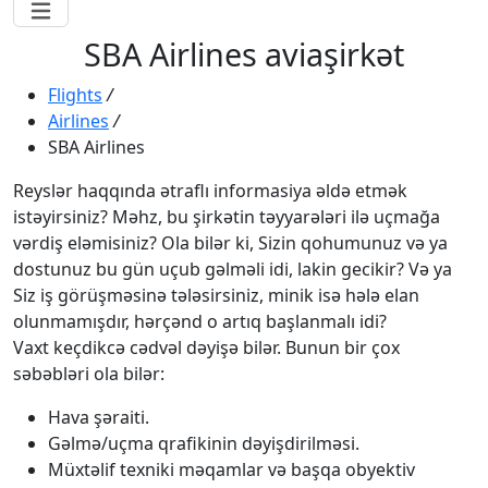
SBA Airlines aviaşirkət
Flights
/
Airlines
/
SBA Airlines
Reyslər haqqında ətraflı informasiya əldə etmək
istəyirsiniz? Məhz, bu şirkətin təyyarələri ilə uçmağa
vərdiş eləmisiniz? Ola bilər ki, Sizin qohumunuz və ya
dostunuz bu gün uçub gəlməli idi, lakin gecikir? Və ya
Siz iş görüşməsinə tələsirsiniz, minik isə hələ elan
olunmamışdır, hərçənd o artıq başlanmalı idi?
Vaxt keçdikcə cədvəl dəyişə bilər. Bunun bir çox
səbəbləri ola bilər:
Hava şəraiti.
Gəlmə/uçma qrafikinin dəyişdirilməsi.
Müxtəlif texniki məqamlar və başqa obyektiv