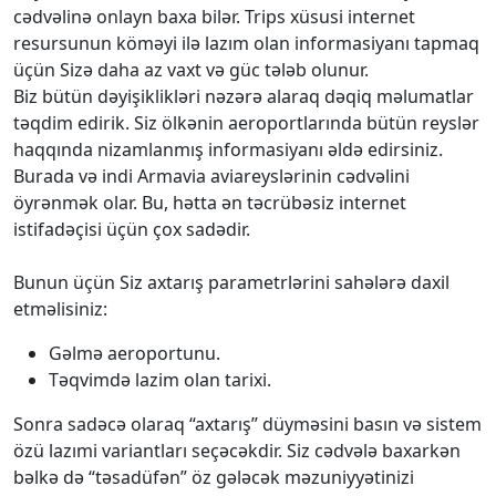
cədvəlinə onlayn baxa bilər. Trips xüsusi internet
resursunun köməyi ilə lazım olan informasiyanı tapmaq
üçün Sizə daha az vaxt və güc tələb olunur.
Biz bütün dəyişiklikləri nəzərə alaraq dəqiq məlumatlar
təqdim edirik. Siz ölkənin aeroportlarında bütün reyslər
haqqında nizamlanmış informasiyanı əldə edirsiniz.
Burada və indi Armavia aviareyslərinin cədvəlini
öyrənmək olar. Bu, hətta ən təcrübəsiz internet
istifadəçisi üçün çox sadədir.
Bunun üçün Siz axtarış parametrlərini sahələrə daxil
etməlisiniz:
Gəlmə aeroportunu.
Təqvimdə lazim olan tarixi.
Sonra sadəcə olaraq “axtarış” düyməsini basın və sistem
özü lazımi variantları seçəcəkdir. Siz cədvələ baxarkən
bəlkə də “təsadüfən” öz gələcək məzuniyyətinizi