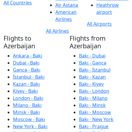
All Countries
Air Astana
Heathrow
American
airport
Airlines
All Airports
All Airlines
Flights to
Flights from
Azerbaijan
Azerbaijan
Ankara - Bakı
Bakı - Dubai
Dubai - Bakı
Bakı - Gəncə
Gəncə - Bakı
Bakı - İstanbul
İstanbul - Bakı
Bakı - Kazan
Kazan - Bakı
Bakı - Kiyev
Kiyev - Bakı
Bakı - London
London - Bakı
Bakı - Milano
Milano - Bakı
Bakı - Minsk
Minsk - Bakı
Bakı - Moscow
Moscow - Bakı
Bakı - New York
New York - Bakı
Bakı - Prague