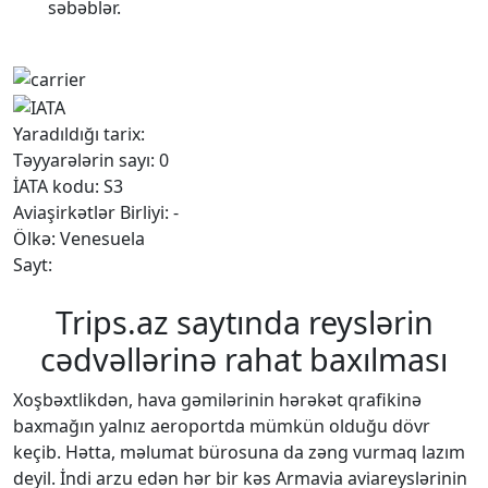
səbəblər.
Yaradıldığı tarix:
Təyyarələrin sayı: 0
İATA kodu: S3
Aviaşirkətlər Birliyi: -
Ölkə: Venesuela
Sayt:
Trips.az saytında reyslərin
cədvəllərinə rahat baxılması
Xoşbəxtlikdən, hava gəmilərinin hərəkət qrafikinə
baxmağın yalnız aeroportda mümkün olduğu dövr
keçib. Hətta, məlumat bürosuna da zəng vurmaq lazım
deyil. İndi arzu edən hər bir kəs Armavia aviareyslərinin