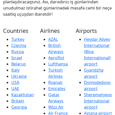
planlaşdıracaqsınız. Axı, darıxdırıcı iş günlərindən
unudulmaz istirahət günlərinədək məsafə cəmi bir neçə
saatlıq uçuşdan ibarətdir!
Countries
Airlines
Airports
Turkey
AZAL
Heydar Aliyev
Czechia
British
International
Russia
Airways
(Bina
Israel
Aeroflot
International)
Belarus
Lufthansa
airport
Italy
Turkish
Gyandzha
Ukraine
Airlines
airport
USA
Ryanair
Domodedovo
UAE
Emirates
airport
Kazakhstan
Qatar
Sheremetyevo
Britain
Airways
International
Georgia
Wizz Air
airport
Air France
Astana airport