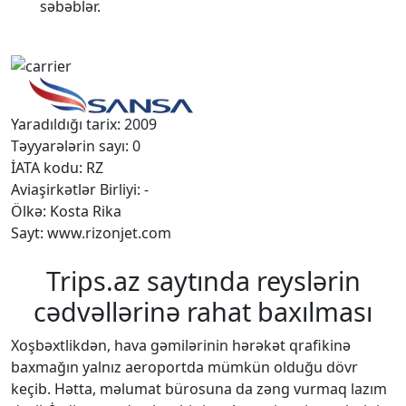
səbəblər.
Yaradıldığı tarix: 2009
Təyyarələrin sayı: 0
İATA kodu: RZ
Aviaşirkətlər Birliyi: -
Ölkə: Kosta Rika
Sayt: www.rizonjet.com
Trips.az saytında reyslərin
cədvəllərinə rahat baxılması
Xoşbəxtlikdən, hava gəmilərinin hərəkət qrafikinə
baxmağın yalnız aeroportda mümkün olduğu dövr
keçib. Hətta, məlumat bürosuna da zəng vurmaq lazım