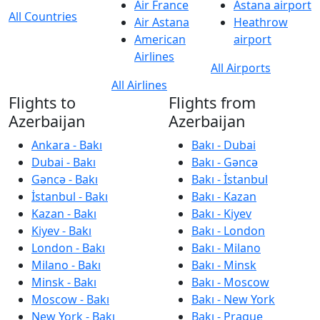
Air France
Astana airport
All Countries
Air Astana
Heathrow
American
airport
Airlines
All Airports
All Airlines
Flights to
Flights from
Azerbaijan
Azerbaijan
Ankara - Bakı
Bakı - Dubai
Dubai - Bakı
Bakı - Gəncə
Gəncə - Bakı
Bakı - İstanbul
İstanbul - Bakı
Bakı - Kazan
Kazan - Bakı
Bakı - Kiyev
Kiyev - Bakı
Bakı - London
London - Bakı
Bakı - Milano
Milano - Bakı
Bakı - Minsk
Minsk - Bakı
Bakı - Moscow
Moscow - Bakı
Bakı - New York
New York - Bakı
Bakı - Prague