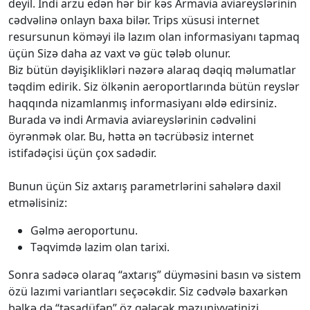
deyil. İndi arzu edən hər bir kəs Armavia aviareyslərinin
cədvəlinə onlayn baxa bilər. Trips xüsusi internet
resursunun köməyi ilə lazım olan informasiyanı tapmaq
üçün Sizə daha az vaxt və güc tələb olunur.
Biz bütün dəyişiklikləri nəzərə alaraq dəqiq məlumatlar
təqdim edirik. Siz ölkənin aeroportlarında bütün reyslər
haqqında nizamlanmış informasiyanı əldə edirsiniz.
Burada və indi Armavia aviareyslərinin cədvəlini
öyrənmək olar. Bu, hətta ən təcrübəsiz internet
istifadəçisi üçün çox sadədir.
Bunun üçün Siz axtarış parametrlərini sahələrə daxil
etməlisiniz:
Gəlmə aeroportunu.
Təqvimdə lazim olan tarixi.
Sonra sadəcə olaraq “axtarış” düyməsini basın və sistem
özü lazımi variantları seçəcəkdir. Siz cədvələ baxarkən
bəlkə də “təsadüfən” öz gələcək məzuniyyətinizi