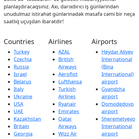
planlaşdıracaqsınız. Axı, darıxdırıcı iş günlərindən
unudulmaz istirahət günlərinədək məsafə cəmi bir neçə
saatlıq uçuşdan ibarətdir!
Countries
Airlines
Airports
Turkey
AZAL
Heydar Aliyev
Czechia
British
International
Russia
Airways
(Bina
Israel
Aeroflot
International)
Belarus
Lufthansa
airport
Italy
Turkish
Gyandzha
Ukraine
Airlines
airport
USA
Ryanair
Domodedovo
UAE
Emirates
airport
Kazakhstan
Qatar
Sheremetyevo
Britain
Airways
International
Georgia
Wizz Air
airport