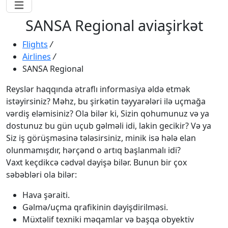
SANSA Regional aviaşirkət
Flights
/
Airlines
/
SANSA Regional
Reyslər haqqında ətraflı informasiya əldə etmək
istəyirsiniz? Məhz, bu şirkətin təyyarələri ilə uçmağa
vərdiş eləmisiniz? Ola bilər ki, Sizin qohumunuz və ya
dostunuz bu gün uçub gəlməli idi, lakin gecikir? Və ya
Siz iş görüşməsinə tələsirsiniz, minik isə hələ elan
olunmamışdır, hərçənd o artıq başlanmalı idi?
Vaxt keçdikcə cədvəl dəyişə bilər. Bunun bir çox
səbəbləri ola bilər:
Hava şəraiti.
Gəlmə/uçma qrafikinin dəyişdirilməsi.
Müxtəlif texniki məqamlar və başqa obyektiv