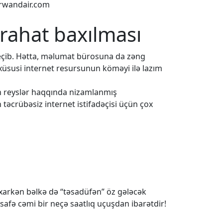
rwandair.com
 rahat baxılması
eçib. Hətta, məlumat bürosuna da zəng
 xüsusi internet resursunun köməyi ilə lazım
ün reyslər haqqında nizamlanmış
 təcrübəsiz internet istifadəçisi üçün çox
baxarkən bəlkə də “təsadüfən” öz gələcək
safə cəmi bir neçə saatlıq uçuşdan ibarətdir!