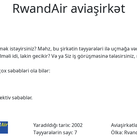
RwandAir aviaşirkət
k istəyirsiniz? Məhz, bu şirkətin təyyarələri ilə uçmağa vərd
 idi, lakin gecikir? Və ya Siz iş görüşməsinə tələsirsiniz,
ox səbəbləri ola bilər:
ktiv səbəblər.
Yaradıldığı tarix: 2002
Aviaşirkətlər
Təyyarələrin sayı: 7
Ölkə: Rvan