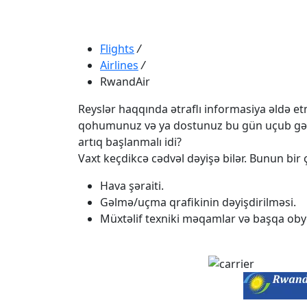
Flights
/
Airlines
/
RwandAir
Reyslər haqqında ətraflı informasiya əldə etmə
qohumunuz və ya dostunuz bu gün uçub gəlməli
artıq başlanmalı idi?
Vaxt keçdikcə cədvəl dəyişə bilər. Bunun bir ç
Hava şəraiti.
Gəlmə/uçma qrafikinin dəyişdirilməsi.
Müxtəlif texniki məqamlar və başqa obye