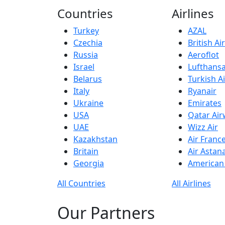
Countries
Airlines
Turkey
AZAL
Czechia
British A
Russia
Aeroflot
Israel
Lufthans
Belarus
Turkish Ai
Italy
Ryanair
Ukraine
Emirates
USA
Qatar Ai
UAE
Wizz Air
Kazakhstan
Air Franc
Britain
Air Astan
Georgia
American 
All Countries
All Airlines
Our Partners