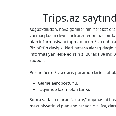
Trips.az saytın
Xoşbəxtlikdən, hava gəmilərinin hərəkət q
vurmaq lazım deyil. İndi arzu edən hər bir k
olan informasiyanı tapmaq üçün Sizə daha az
Biz bütün dəyişiklikləri nəzərə alaraq dəqi
informasiyanı əldə edirsiniz. Burada və indi 
sadədir.
Bunun üçün Siz axtarış parametrlərini sahələ
Gəlmə aeroportunu.
Təqvimdə lazim olan tarixi.
Sonra sadəcə olaraq “axtarış” düyməsini bası
məzuniyyətinizi planlaşdıracaqsınız. Axı, da