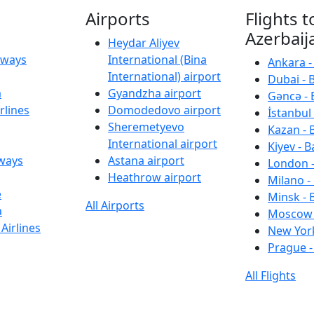
Airports
Flights t
Azerbaij
Heydar Aliyev
irways
International (Bina
Ankara -
International) airport
Dubai - 
a
Gyandzha airport
Gəncə - 
rlines
Domodedovo airport
İstanbul 
Sheremetyevo
Kazan - 
International airport
Kiyev - B
rways
Astana airport
London -
Heathrow airport
Milano -
e
Minsk - 
All Airports
a
Moscow 
Airlines
New York
Prague -
All Flights