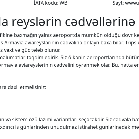
İATA kodu: WB
Sayt: www.
da reyslərin cədvəllərinə
rafikinə baxmağın yalnız aeroportda mümkün olduğu dövr k
əs Armavia aviareyslərinin cədvəlinə onlayn baxa bilər. Trips
 vaxt və güc tələb olunur.
q məlumatlar təqdim edirik. Siz ölkənin aeroportlarında büt
Armavia aviareyslərinin cədvəlini öyrənmək olar. Bu, hətta ən
rə daxil etməlisiniz:
n və sistem özü lazımi variantları seçəcəkdir. Siz cədvələ 
rıxdırıcı iş günlərindən unudulmaz istirahət günlərinədək mə