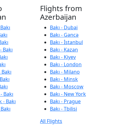
o
Flights from
an
Azerbaijan
 Bakı
Bakı - Dubai
Bakı
Bakı - Gəncə
Bakı
Bakı - İstanbul
- Bakı
Bakı - Kazan
Bakı
Bakı - Kiyev
akı
Bakı - London
 Bakı
Bakı - Milano
 Bakı
Bakı - Minsk
Bakı
Bakı - Moscow
- Bakı
Bakı - New York
 - Bakı
Bakı - Prague
 Bakı
Bakı - Tbilisi
All Flights