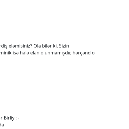
iş eləmisiniz? Ola bilər ki, Sizin
 minik isə hələ elan olunmamışdır, hərçənd o
 Birliyi: -
da