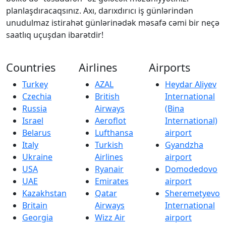
planlaşdıracaqsınız. Axı, darıxdırıcı iş günlərindən
unudulmaz istirahət günlərinədək məsafə cəmi bir neçə
saatlıq uçuşdan ibarətdir!
Countries
Airlines
Airports
Turkey
AZAL
Heydar Aliyev
Czechia
British
International
Russia
Airways
(Bina
Israel
Aeroflot
International)
Belarus
Lufthansa
airport
Italy
Turkish
Gyandzha
Ukraine
Airlines
airport
USA
Ryanair
Domodedovo
UAE
Emirates
airport
Kazakhstan
Qatar
Sheremetyevo
Britain
Airways
International
Georgia
Wizz Air
airport