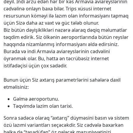
deyil. İndi arzu edən hər bir kəs Armavia aviareyslərinin
cədvəlinə onlayn baxa bilər. Trips xüsusi internet
resursunun köməyi ilə lazım olan informasiyanı tapmaq
üçün Sizə daha az vaxt və güc tələb olunur.
Biz bütün dəyişiklikləri nəzərə alaraq dəqiq məlumatlar
təqdim edirik. Siz ölkənin aeroportlarında bütün reyslər
haqqında nizamlanmış informasiyanı əldə edirsiniz.
Burada və indi Armavia aviareyslərinin cədvəlini
öyrənmək olar. Bu, hətta ən təcrübəsiz internet
istifadəçisi üçün çox sadədir.
Bunun üçün Siz axtarış parametrlərini sahələrə daxil
etməlisiniz:
Gəlmə aeroportunu.
Təqvimdə lazim olan tarixi.
Sonra sadəcə olaraq “axtarış” düyməsini basın və sistem
özü lazımi variantları seçəcəkdir. Siz cədvələ baxarkən
bəlkə də “təsadüfən” öz gələcək məzuniyyətinizi