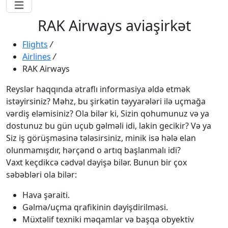
RAK Airways aviaşirkət
Flights
/
Airlines
/
RAK Airways
Reyslər haqqında ətraflı informasiya əldə etmək
istəyirsiniz? Məhz, bu şirkətin təyyarələri ilə uçmağa
vərdiş eləmisiniz? Ola bilər ki, Sizin qohumunuz və ya
dostunuz bu gün uçub gəlməli idi, lakin gecikir? Və ya
Siz iş görüşməsinə tələsirsiniz, minik isə hələ elan
olunmamışdır, hərçənd o artıq başlanmalı idi?
Vaxt keçdikcə cədvəl dəyişə bilər. Bunun bir çox
səbəbləri ola bilər:
Hava şəraiti.
Gəlmə/uçma qrafikinin dəyişdirilməsi.
Müxtəlif texniki məqamlar və başqa obyektiv