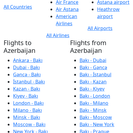
Air France
Astana airport
All Countries
Air Astana
Heathrow
American
airport
Airlines
All Airports
All Airlines
Flights to
Flights from
Azerbaijan
Azerbaijan
Ankara - Bakı
Bakı - Dubai
Dubai - Bakı
Bakı - Gəncə
Gəncə - Bakı
Bakı - İstanbul
İstanbul - Bakı
Bakı - Kazan
Kazan - Bakı
Bakı - Kiyev
Kiyev - Bakı
Bakı - London
London - Bakı
Bakı - Milano
Milano - Bakı
Bakı - Minsk
Minsk - Bakı
Bakı - Moscow
Moscow - Bakı
Bakı - New York
New York - Bakı
Bakı - Prague