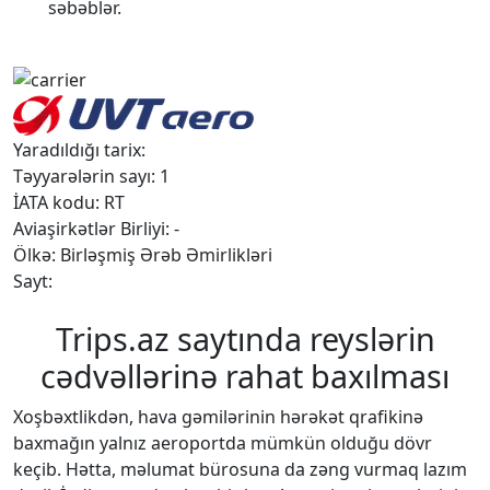
səbəblər.
Yaradıldığı tarix:
Təyyarələrin sayı: 1
İATA kodu: RT
Aviaşirkətlər Birliyi: -
Ölkə: Birləşmiş Ərəb Əmirlikləri
Sayt:
Trips.az saytında reyslərin
cədvəllərinə rahat baxılması
Xoşbəxtlikdən, hava gəmilərinin hərəkət qrafikinə
baxmağın yalnız aeroportda mümkün olduğu dövr
keçib. Hətta, məlumat bürosuna da zəng vurmaq lazım