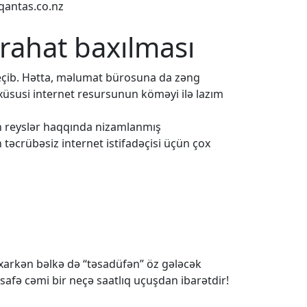
qantas.co.nz
 rahat baxılması
eçib. Hətta, məlumat bürosuna da zəng
 xüsusi internet resursunun köməyi ilə lazım
ün reyslər haqqında nizamlanmış
 təcrübəsiz internet istifadəçisi üçün çox
baxarkən bəlkə də “təsadüfən” öz gələcək
safə cəmi bir neçə saatlıq uçuşdan ibarətdir!