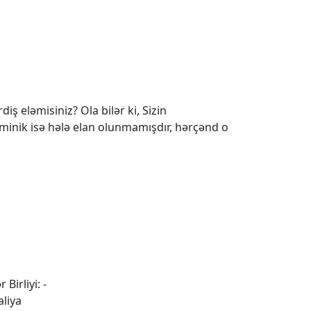
iş eləmisiniz? Ola bilər ki, Sizin
 minik isə hələ elan olunmamışdır, hərçənd o
 Birliyi: -
aliya