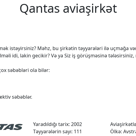
Qantas aviaşirkət
k istəyirsiniz? Məhz, bu şirkətin təyyarələri ilə uçmağa vərd
 idi, lakin gecikir? Və ya Siz iş görüşməsinə tələsirsiniz,
ox səbəbləri ola bilər:
ktiv səbəblər.
Yaradıldığı tarix: 2002
Aviaşirkətlər
Təyyarələrin sayı: 111
Ölkə: Avstr