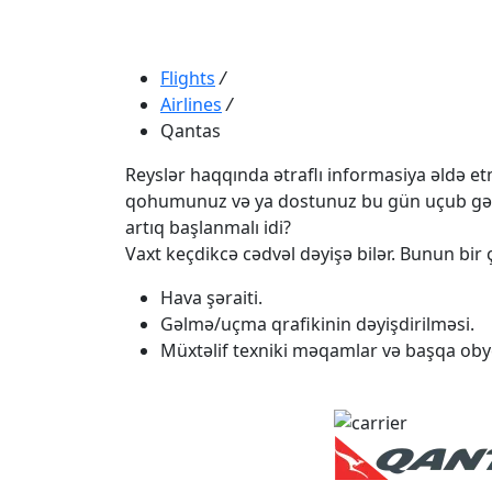
Flights
/
Airlines
/
Qantas
Reyslər haqqında ətraflı informasiya əldə etmə
qohumunuz və ya dostunuz bu gün uçub gəlməli
artıq başlanmalı idi?
Vaxt keçdikcə cədvəl dəyişə bilər. Bunun bir ç
Hava şəraiti.
Gəlmə/uçma qrafikinin dəyişdirilməsi.
Müxtəlif texniki məqamlar və başqa obye