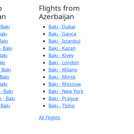
o
Flights from
an
Azerbaijan
 Bakı
Bakı - Dubai
Bakı
Bakı - Gəncə
Bakı
Bakı - İstanbul
- Bakı
Bakı - Kazan
Bakı
Bakı - Kiyev
akı
Bakı - London
 Bakı
Bakı - Milano
 Bakı
Bakı - Minsk
Bakı
Bakı - Moscow
- Bakı
Bakı - New York
 - Bakı
Bakı - Prague
 Bakı
Bakı - Tbilisi
All Flights