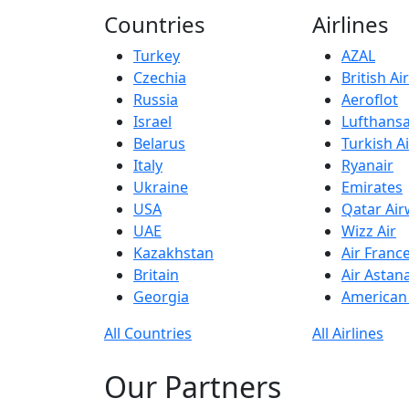
Countries
Airlines
Turkey
AZAL
Czechia
British A
Russia
Aeroflot
Israel
Lufthans
Belarus
Turkish Ai
Italy
Ryanair
Ukraine
Emirates
USA
Qatar Ai
UAE
Wizz Air
Kazakhstan
Air Franc
Britain
Air Astan
Georgia
American 
All Countries
All Airlines
Our Partners