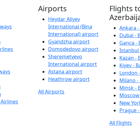
Airports
Flights t
Azerbaij
Heydar Aliyev
irways
International (Bina
Ankara -
International) airport
Dubai - 
a
Gyandzha airport
Gəncə - 
rlines
Domodedovo airport
İstanbul 
Sheremetyevo
Kazan - 
International airport
Kiyev - B
rways
Astana airport
London -
Heathrow airport
Milano -
e
Minsk - 
All Airports
a
Moscow 
Airlines
New York
Prague -
All Flights