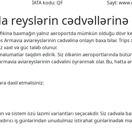
İATA kodu: QF
Sayt: www.
da reyslərin cədvəllərinə
rafikinə baxmağın yalnız aeroportda mümkün olduğu dövr k
əs Armavia aviareyslərinin cədvəlinə onlayn baxa bilər. Trips
 vaxt və güc tələb olunur.
q məlumatlar təqdim edirik. Siz ölkənin aeroportlarında büt
Armavia aviareyslərinin cədvəlini öyrənmək olar. Bu, hətta ən
rə daxil etməlisiniz:
n və sistem özü lazımi variantları seçəcəkdir. Siz cədvələ 
rıxdırıcı iş günlərindən unudulmaz istirahət günlərinədək mə