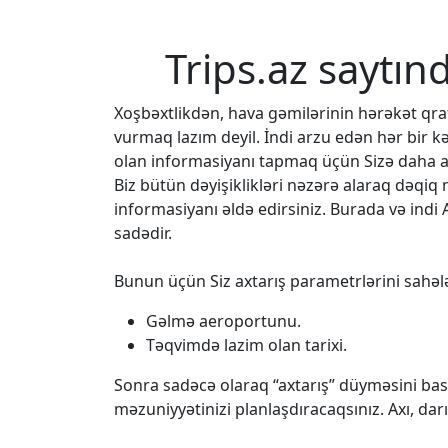
Trips.az saytın
Xoşbəxtlikdən, hava gəmilərinin hərəkət q
vurmaq lazım deyil. İndi arzu edən hər bir k
olan informasiyanı tapmaq üçün Sizə daha az
Biz bütün dəyişiklikləri nəzərə alaraq dəqi
informasiyanı əldə edirsiniz. Burada və indi 
sadədir.
Bunun üçün Siz axtarış parametrlərini sahələ
Gəlmə aeroportunu.
Təqvimdə lazim olan tarixi.
Sonra sadəcə olaraq “axtarış” düyməsini bası
məzuniyyətinizi planlaşdıracaqsınız. Axı, da