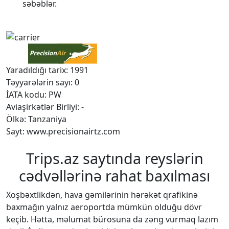
səbəblər.
Yaradıldığı tarix: 1991
Təyyarələrin sayı: 0
İATA kodu: PW
Aviaşirkətlər Birliyi: -
Ölkə: Tanzaniya
Sayt: www.precisionairtz.com
Trips.az saytında reyslərin
cədvəllərinə rahat baxılması
Xoşbəxtlikdən, hava gəmilərinin hərəkət qrafikinə
baxmağın yalnız aeroportda mümkün olduğu dövr
keçib. Hətta, məlumat bürosuna da zəng vurmaq lazım