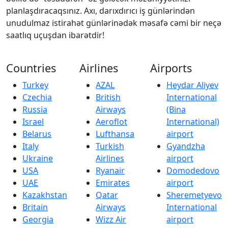
planlaşdıracaqsınız. Axı, darıxdırıcı iş günlərindən
unudulmaz istirahət günlərinədək məsafə cəmi bir neçə
saatlıq uçuşdan ibarətdir!
Countries
Airlines
Airports
Turkey
AZAL
Heydar Aliyev
Czechia
British
International
Russia
Airways
(Bina
Israel
Aeroflot
International)
Belarus
Lufthansa
airport
Italy
Turkish
Gyandzha
Ukraine
Airlines
airport
USA
Ryanair
Domodedovo
UAE
Emirates
airport
Kazakhstan
Qatar
Sheremetyevo
Britain
Airways
International
Georgia
Wizz Air
airport