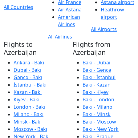
Air France
Astana airport
All Countries
Air Astana
Heathrow
American
airport
Airlines
All Airports
All Airlines
Flights to
Flights from
Azerbaijan
Azerbaijan
Ankara - Bakı
Bakı - Dubai
Dubai - Bakı
Bakı - Gəncə
Gəncə - Bakı
Bakı - İstanbul
İstanbul - Bakı
Bakı - Kazan
Kazan - Bakı
Bakı - Kiyev
Kiyev - Bakı
Bakı - London
London - Bakı
Bakı - Milano
Milano - Bakı
Bakı - Minsk
Minsk - Bakı
Bakı - Moscow
Moscow - Bakı
Bakı - New York
New York - Bakı
Bakı - Prague