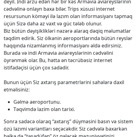
deyil. İndi arzu edən hər bir kəs Armavia aviareyslərinin
cədvəlinə onlayn baxa bilər. Trips xüsusi internet
resursunun köməyi ilə lazım olan informasiyanı tapmaq
üçün Sizə daha az vaxt və güc tələb olunur.
Biz bütün dəyişiklikləri nəzərə alaraq dəqiq məlumatlar
təqdim edirik. Siz ölkənin aeroportlarında bütün reyslər
haqqında nizamlanmış informasiyanı əldə edirsiniz.
Burada və indi Armavia aviareyslərinin cədvəlini
öyrənmək olar. Bu, hətta ən təcrübəsiz internet
istifadəçisi üçün çox sadədir.
Bunun üçün Siz axtarış parametrlərini sahələrə daxil
etməlisiniz:
Gəlmə aeroportunu.
Təqvimdə lazim olan tarixi.
Sonra sadəcə olaraq “axtarış” düyməsini basın və sistem
özü lazımi variantları seçəcəkdir. Siz cədvələ baxarkən
bəlkə də “təsadüfən” öz gələcək məzuniyyətinizi