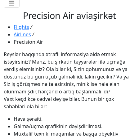
Precision Air aviaşirkət
Flights
/
Airlines
/
Precision Air
Reyslər haqqında ətraflı informasiya əldə etmək
istəyirsiniz? Məhz, bu şirkətin təyyarələri ilə uçmağa
vərdiş eləmisiniz? Ola bilər ki, Sizin qohumunuz və ya
dostunuz bu gün uçub gəlməli idi, lakin gecikir? Və ya
Siz iş görüşməsinə tələsirsiniz, minik isə hələ elan
olunmamışdır, hərçənd o artıq başlanmalı idi?
Vaxt keçdikcə cədvəl dəyişə bilər. Bunun bir çox
səbəbləri ola bilər:
Hava şəraiti.
Gəlmə/uçma qrafikinin dəyişdirilməsi.
Müxtəlif texniki məqamlar və başqa obyektiv