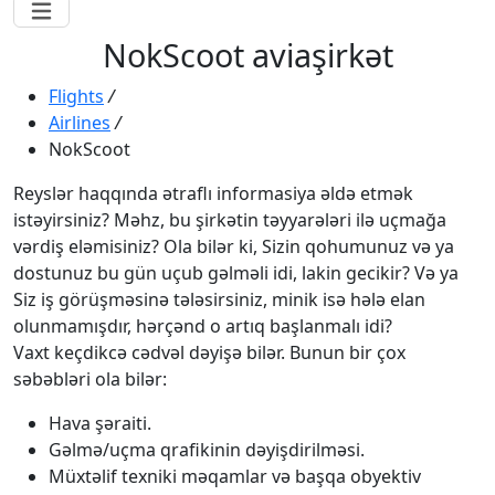
NokScoot aviaşirkət
Flights
/
Airlines
/
NokScoot
Reyslər haqqında ətraflı informasiya əldə etmək
istəyirsiniz? Məhz, bu şirkətin təyyarələri ilə uçmağa
vərdiş eləmisiniz? Ola bilər ki, Sizin qohumunuz və ya
dostunuz bu gün uçub gəlməli idi, lakin gecikir? Və ya
Siz iş görüşməsinə tələsirsiniz, minik isə hələ elan
olunmamışdır, hərçənd o artıq başlanmalı idi?
Vaxt keçdikcə cədvəl dəyişə bilər. Bunun bir çox
səbəbləri ola bilər:
Hava şəraiti.
Gəlmə/uçma qrafikinin dəyişdirilməsi.
Müxtəlif texniki məqamlar və başqa obyektiv