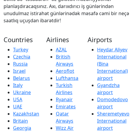
planlaşdıracaqsınız. Axı, darıxdırıcı iş günlərindən
unudulmaz istirahət günlərinədək məsafə cəmi bir neçə
saatlıq uçuşdan ibarətdir!
Countries
Airlines
Airports
Turkey
AZAL
Heydar Aliyev
Czechia
British
International
Russia
Airways
(Bina
Israel
Aeroflot
International)
Belarus
Lufthansa
airport
Italy
Turkish
Gyandzha
Ukraine
Airlines
airport
USA
Ryanair
Domodedovo
UAE
Emirates
airport
Kazakhstan
Qatar
Sheremetyevo
Britain
Airways
International
Georgia
Wizz Air
airport