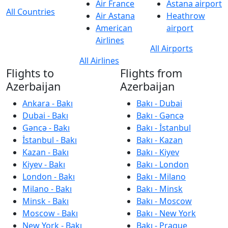
Air France
Astana airport
All Countries
Air Astana
Heathrow
American
airport
Airlines
All Airports
All Airlines
Flights to
Flights from
Azerbaijan
Azerbaijan
Ankara - Bakı
Bakı - Dubai
Dubai - Bakı
Bakı - Gəncə
Gəncə - Bakı
Bakı - İstanbul
İstanbul - Bakı
Bakı - Kazan
Kazan - Bakı
Bakı - Kiyev
Kiyev - Bakı
Bakı - London
London - Bakı
Bakı - Milano
Milano - Bakı
Bakı - Minsk
Minsk - Bakı
Bakı - Moscow
Moscow - Bakı
Bakı - New York
New York - Bakı
Bakı - Prague