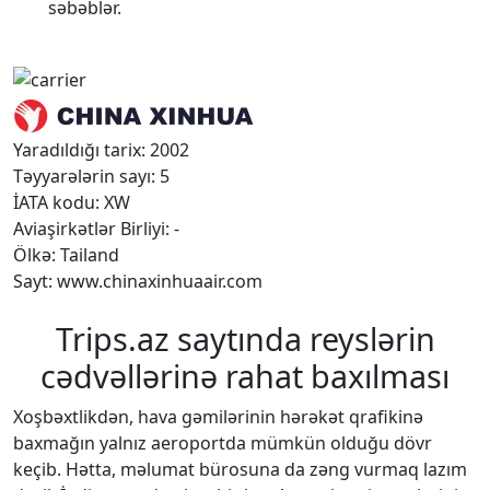
səbəblər.
Yaradıldığı tarix: 2002
Təyyarələrin sayı: 5
İATA kodu: XW
Aviaşirkətlər Birliyi: -
Ölkə: Tailand
Sayt: www.chinaxinhuaair.com
Trips.az saytında reyslərin
cədvəllərinə rahat baxılması
Xoşbəxtlikdən, hava gəmilərinin hərəkət qrafikinə
baxmağın yalnız aeroportda mümkün olduğu dövr
keçib. Hətta, məlumat bürosuna da zəng vurmaq lazım