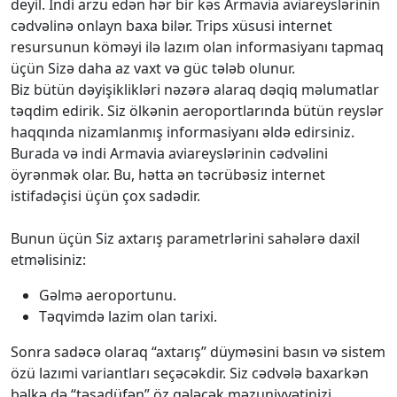
deyil. İndi arzu edən hər bir kəs Armavia aviareyslərinin
cədvəlinə onlayn baxa bilər. Trips xüsusi internet
resursunun köməyi ilə lazım olan informasiyanı tapmaq
üçün Sizə daha az vaxt və güc tələb olunur.
Biz bütün dəyişiklikləri nəzərə alaraq dəqiq məlumatlar
təqdim edirik. Siz ölkənin aeroportlarında bütün reyslər
haqqında nizamlanmış informasiyanı əldə edirsiniz.
Burada və indi Armavia aviareyslərinin cədvəlini
öyrənmək olar. Bu, hətta ən təcrübəsiz internet
istifadəçisi üçün çox sadədir.
Bunun üçün Siz axtarış parametrlərini sahələrə daxil
etməlisiniz:
Gəlmə aeroportunu.
Təqvimdə lazim olan tarixi.
Sonra sadəcə olaraq “axtarış” düyməsini basın və sistem
özü lazımi variantları seçəcəkdir. Siz cədvələ baxarkən
bəlkə də “təsadüfən” öz gələcək məzuniyyətinizi