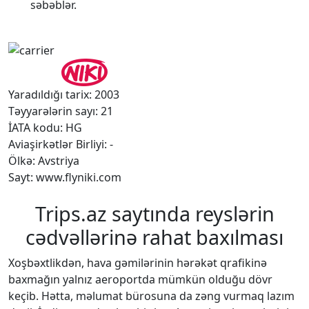
səbəblər.
Yaradıldığı tarix: 2003
Təyyarələrin sayı: 21
İATA kodu: HG
Aviaşirkətlər Birliyi: -
Ölkə: Avstriya
Sayt: www.flyniki.com
Trips.az saytında reyslərin
cədvəllərinə rahat baxılması
Xoşbəxtlikdən, hava gəmilərinin hərəkət qrafikinə
baxmağın yalnız aeroportda mümkün olduğu dövr
keçib. Hətta, məlumat bürosuna da zəng vurmaq lazım