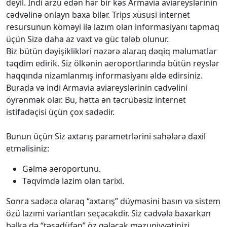
deyil. İndi arzu edən hər bir kəs Armavia aviareyslərinin
cədvəlinə onlayn baxa bilər. Trips xüsusi internet
resursunun köməyi ilə lazım olan informasiyanı tapmaq
üçün Sizə daha az vaxt və güc tələb olunur.
Biz bütün dəyişiklikləri nəzərə alaraq dəqiq məlumatlar
təqdim edirik. Siz ölkənin aeroportlarında bütün reyslər
haqqında nizamlanmış informasiyanı əldə edirsiniz.
Burada və indi Armavia aviareyslərinin cədvəlini
öyrənmək olar. Bu, hətta ən təcrübəsiz internet
istifadəçisi üçün çox sadədir.
Bunun üçün Siz axtarış parametrlərini sahələrə daxil
etməlisiniz:
Gəlmə aeroportunu.
Təqvimdə lazim olan tarixi.
Sonra sadəcə olaraq “axtarış” düyməsini basın və sistem
özü lazımi variantları seçəcəkdir. Siz cədvələ baxarkən
bəlkə də “təsadüfən” öz gələcək məzuniyyətinizi