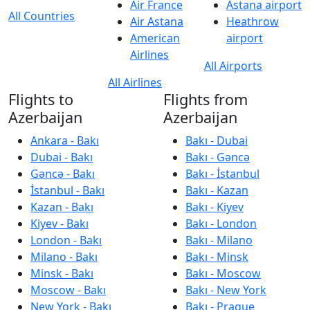
Air France
Astana airport
All Countries
Air Astana
Heathrow
American
airport
Airlines
All Airports
All Airlines
Flights to
Flights from
Azerbaijan
Azerbaijan
Ankara - Bakı
Bakı - Dubai
Dubai - Bakı
Bakı - Gəncə
Gəncə - Bakı
Bakı - İstanbul
İstanbul - Bakı
Bakı - Kazan
Kazan - Bakı
Bakı - Kiyev
Kiyev - Bakı
Bakı - London
London - Bakı
Bakı - Milano
Milano - Bakı
Bakı - Minsk
Minsk - Bakı
Bakı - Moscow
Moscow - Bakı
Bakı - New York
New York - Bakı
Bakı - Prague