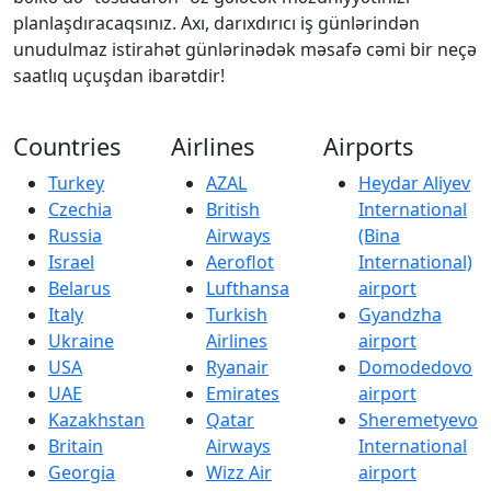
planlaşdıracaqsınız. Axı, darıxdırıcı iş günlərindən
unudulmaz istirahət günlərinədək məsafə cəmi bir neçə
saatlıq uçuşdan ibarətdir!
Countries
Airlines
Airports
Turkey
AZAL
Heydar Aliyev
Czechia
British
International
Russia
Airways
(Bina
Israel
Aeroflot
International)
Belarus
Lufthansa
airport
Italy
Turkish
Gyandzha
Ukraine
Airlines
airport
USA
Ryanair
Domodedovo
UAE
Emirates
airport
Kazakhstan
Qatar
Sheremetyevo
Britain
Airways
International
Georgia
Wizz Air
airport