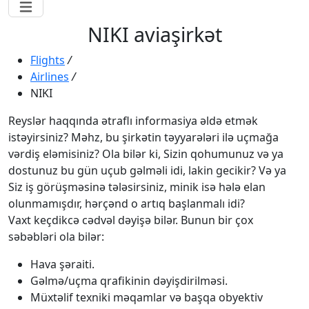
NIKI aviaşirkət
Flights
/
Airlines
/
NIKI
Reyslər haqqında ətraflı informasiya əldə etmək
istəyirsiniz? Məhz, bu şirkətin təyyarələri ilə uçmağa
vərdiş eləmisiniz? Ola bilər ki, Sizin qohumunuz və ya
dostunuz bu gün uçub gəlməli idi, lakin gecikir? Və ya
Siz iş görüşməsinə tələsirsiniz, minik isə hələ elan
olunmamışdır, hərçənd o artıq başlanmalı idi?
Vaxt keçdikcə cədvəl dəyişə bilər. Bunun bir çox
səbəbləri ola bilər:
Hava şəraiti.
Gəlmə/uçma qrafikinin dəyişdirilməsi.
Müxtəlif texniki məqamlar və başqa obyektiv