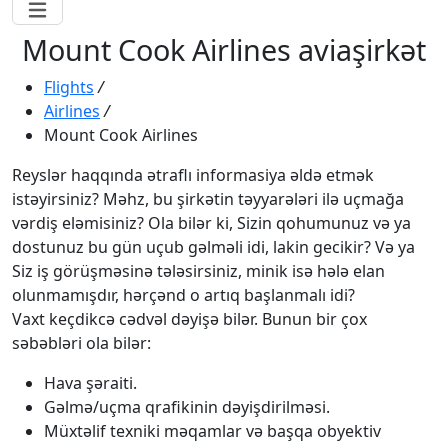
Mount Cook Airlines aviaşirkət
Flights
/
Airlines
/
Mount Cook Airlines
Reyslər haqqında ətraflı informasiya əldə etmək
istəyirsiniz? Məhz, bu şirkətin təyyarələri ilə uçmağa
vərdiş eləmisiniz? Ola bilər ki, Sizin qohumunuz və ya
dostunuz bu gün uçub gəlməli idi, lakin gecikir? Və ya
Siz iş görüşməsinə tələsirsiniz, minik isə hələ elan
olunmamışdır, hərçənd o artıq başlanmalı idi?
Vaxt keçdikcə cədvəl dəyişə bilər. Bunun bir çox
səbəbləri ola bilər:
Hava şəraiti.
Gəlmə/uçma qrafikinin dəyişdirilməsi.
Müxtəlif texniki məqamlar və başqa obyektiv