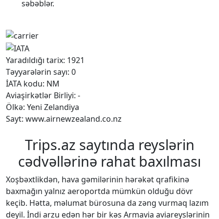
səbəblər.
Yaradıldığı tarix: 1921
Təyyarələrin sayı: 0
İATA kodu: NM
Aviaşirkətlər Birliyi: -
Ölkə: Yeni Zelandiya
Sayt: www.airnewzealand.co.nz
Trips.az saytında reyslərin
cədvəllərinə rahat baxılması
Xoşbəxtlikdən, hava gəmilərinin hərəkət qrafikinə
baxmağın yalnız aeroportda mümkün olduğu dövr
keçib. Hətta, məlumat bürosuna da zəng vurmaq lazım
deyil. İndi arzu edən hər bir kəs Armavia aviareyslərinin