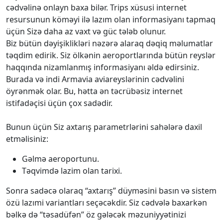
cədvəlinə onlayn baxa bilər. Trips xüsusi internet
resursunun köməyi ilə lazım olan informasiyanı tapmaq
üçün Sizə daha az vaxt və güc tələb olunur.
Biz bütün dəyişiklikləri nəzərə alaraq dəqiq məlumatlar
təqdim edirik. Siz ölkənin aeroportlarında bütün reyslər
haqqında nizamlanmış informasiyanı əldə edirsiniz.
Burada və indi Armavia aviareyslərinin cədvəlini
öyrənmək olar. Bu, hətta ən təcrübəsiz internet
istifadəçisi üçün çox sadədir.
Bunun üçün Siz axtarış parametrlərini sahələrə daxil
etməlisiniz:
Gəlmə aeroportunu.
Təqvimdə lazim olan tarixi.
Sonra sadəcə olaraq “axtarış” düyməsini basın və sistem
özü lazımi variantları seçəcəkdir. Siz cədvələ baxarkən
bəlkə də “təsadüfən” öz gələcək məzuniyyətinizi