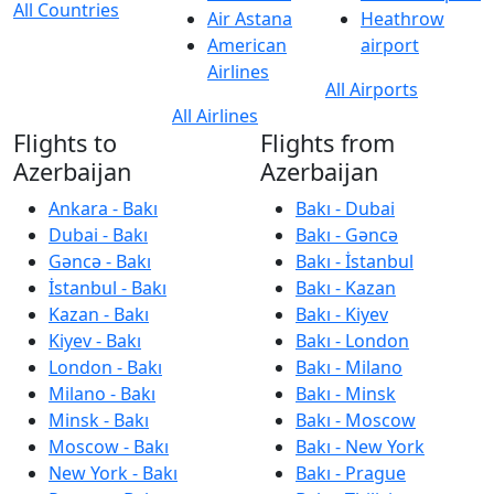
All Countries
Air Astana
Heathrow
American
airport
Airlines
All Airports
All Airlines
Flights to
Flights from
Azerbaijan
Azerbaijan
Ankara - Bakı
Bakı - Dubai
Dubai - Bakı
Bakı - Gəncə
Gəncə - Bakı
Bakı - İstanbul
İstanbul - Bakı
Bakı - Kazan
Kazan - Bakı
Bakı - Kiyev
Kiyev - Bakı
Bakı - London
London - Bakı
Bakı - Milano
Milano - Bakı
Bakı - Minsk
Minsk - Bakı
Bakı - Moscow
Moscow - Bakı
Bakı - New York
New York - Bakı
Bakı - Prague