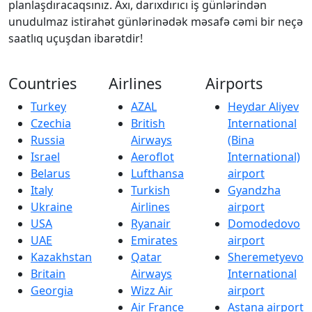
planlaşdıracaqsınız. Axı, darıxdırıcı iş günlərindən
unudulmaz istirahət günlərinədək məsafə cəmi bir neçə
saatlıq uçuşdan ibarətdir!
Countries
Airlines
Airports
Turkey
AZAL
Heydar Aliyev
Czechia
British
International
Russia
Airways
(Bina
Israel
Aeroflot
International)
Belarus
Lufthansa
airport
Italy
Turkish
Gyandzha
Ukraine
Airlines
airport
USA
Ryanair
Domodedovo
UAE
Emirates
airport
Kazakhstan
Qatar
Sheremetyevo
Britain
Airways
International
Georgia
Wizz Air
airport
Air France
Astana airport