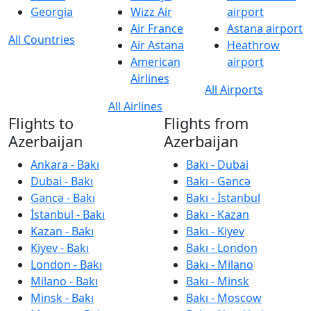
Georgia
Wizz Air
airport
Air France
Astana airport
All Countries
Air Astana
Heathrow
American
airport
Airlines
All Airports
All Airlines
Flights to
Flights from
Azerbaijan
Azerbaijan
Ankara - Bakı
Bakı - Dubai
Dubai - Bakı
Bakı - Gəncə
Gəncə - Bakı
Bakı - İstanbul
İstanbul - Bakı
Bakı - Kazan
Kazan - Bakı
Bakı - Kiyev
Kiyev - Bakı
Bakı - London
London - Bakı
Bakı - Milano
Milano - Bakı
Bakı - Minsk
Minsk - Bakı
Bakı - Moscow