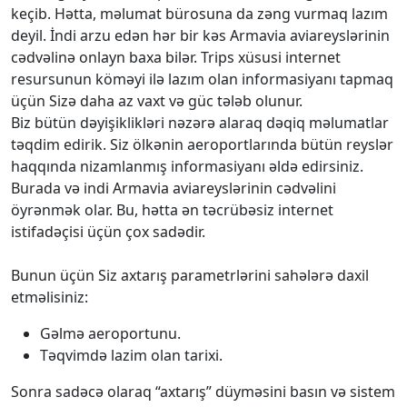
keçib. Hətta, məlumat bürosuna da zəng vurmaq lazım
deyil. İndi arzu edən hər bir kəs Armavia aviareyslərinin
cədvəlinə onlayn baxa bilər. Trips xüsusi internet
resursunun köməyi ilə lazım olan informasiyanı tapmaq
üçün Sizə daha az vaxt və güc tələb olunur.
Biz bütün dəyişiklikləri nəzərə alaraq dəqiq məlumatlar
təqdim edirik. Siz ölkənin aeroportlarında bütün reyslər
haqqında nizamlanmış informasiyanı əldə edirsiniz.
Burada və indi Armavia aviareyslərinin cədvəlini
öyrənmək olar. Bu, hətta ən təcrübəsiz internet
istifadəçisi üçün çox sadədir.
Bunun üçün Siz axtarış parametrlərini sahələrə daxil
etməlisiniz:
Gəlmə aeroportunu.
Təqvimdə lazim olan tarixi.
Sonra sadəcə olaraq “axtarış” düyməsini basın və sistem