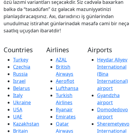
özü lazımi variantları seçəcəkdir. Siz cədvələ baxarkən
bəlkə də “təsadüfən” öz gələcək məzuniyyətinizi
planlaşdıracaqsınız. Axı, darıxdırıcı iş günlərindən
unudulmaz istirahət günlərinədək məsafə cəmi bir neçə
saatlıq uçuşdan ibarətdir!
Countries
Airlines
Airports
Turkey
AZAL
Heydar Aliyev
Czechia
British
International
Russia
Airways
(Bina
Israel
Aeroflot
International)
Belarus
Lufthansa
airport
Italy
Turkish
Gyandzha
Ukraine
Airlines
airport
USA
Ryanair
Domodedovo
UAE
Emirates
airport
Kazakhstan
Qatar
Sheremetyevo
Britain
Airways
International