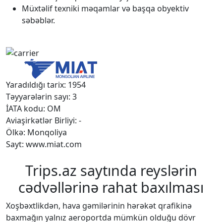
Müxtəlif texniki məqamlar və başqa obyektiv
səbəblər.
Yaradıldığı tarix: 1954
Təyyarələrin sayı: 3
İATA kodu: OM
Aviaşirkətlər Birliyi: -
Ölkə: Monqoliya
Sayt: www.miat.com
Trips.az saytında reyslərin
cədvəllərinə rahat baxılması
Xoşbəxtlikdən, hava gəmilərinin hərəkət qrafikinə
baxmağın yalnız aeroportda mümkün olduğu dövr