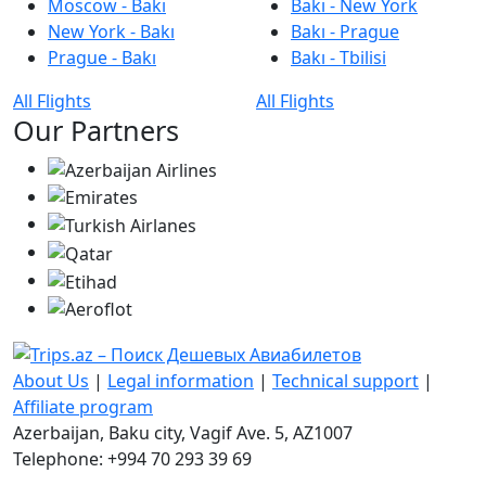
Moscow - Bakı
Bakı - New York
New York - Bakı
Bakı - Prague
Prague - Bakı
Bakı - Tbilisi
All Flights
All Flights
Our Partners
About Us
|
Legal information
|
Technical support
|
Affiliate program
Azerbaijan, Baku city, Vagif Ave. 5, AZ1007
Telephone: +994 70 293 39 69