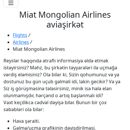
Miat Mongolian Airlines
aviaşirkət
Flights
/
Airlines
/
Miat Mongolian Airlines
Reyslər haqqında ətraflı informasiya əldə etmək
istəyirsiniz? Məhz, bu şirkətin təyyarələri ilə uçmağa
vərdiş eləmisiniz? Ola bilər ki, Sizin qohumunuz və ya
dostunuz bu gün uçub gəlməli idi, lakin gecikir? Və ya
Siz iş görüşməsinə tələsirsiniz, minik isə hələ elan
olunmamışdır, hərçənd o artıq başlanmalı idi?
Vaxt keçdikcə cədvəl dəyişə bilər. Bunun bir çox
səbəbləri ola bilər:
Hava şəraiti.
Gəlmə/uçma qrafikinin dəyişdirilməsi.