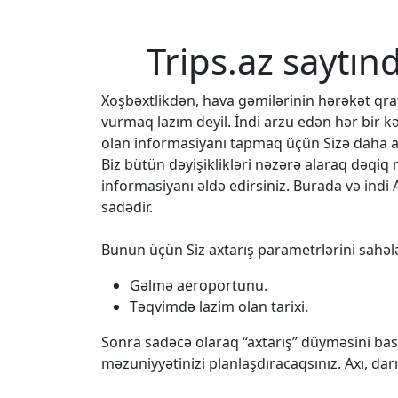
Trips.az saytın
Xoşbəxtlikdən, hava gəmilərinin hərəkət q
vurmaq lazım deyil. İndi arzu edən hər bir k
olan informasiyanı tapmaq üçün Sizə daha az
Biz bütün dəyişiklikləri nəzərə alaraq dəqi
informasiyanı əldə edirsiniz. Burada və indi 
sadədir.
Bunun üçün Siz axtarış parametrlərini sahələ
Gəlmə aeroportunu.
Təqvimdə lazim olan tarixi.
Sonra sadəcə olaraq “axtarış” düyməsini bası
məzuniyyətinizi planlaşdıracaqsınız. Axı, da