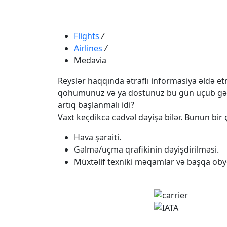
Flights
/
Airlines
/
Medavia
Reyslər haqqında ətraflı informasiya əldə etmə
qohumunuz və ya dostunuz bu gün uçub gəlməli
artıq başlanmalı idi?
Vaxt keçdikcə cədvəl dəyişə bilər. Bunun bir ç
Hava şəraiti.
Gəlmə/uçma qrafikinin dəyişdirilməsi.
Müxtəlif texniki məqamlar və başqa obye