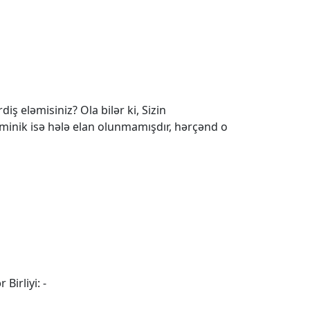
iş eləmisiniz? Ola bilər ki, Sizin
 minik isə hələ elan olunmamışdır, hərçənd o
 Birliyi: -
a