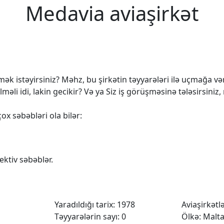
Medavia aviaşirkət
k istəyirsiniz? Məhz, bu şirkətin təyyarələri ilə uçmağa vərd
 idi, lakin gecikir? Və ya Siz iş görüşməsinə tələsirsiniz,
ox səbəbləri ola bilər:
ktiv səbəblər.
Yaradıldığı tarix: 1978
Aviaşirkətlər
Təyyarələrin sayı: 0
Ölkə: Malt