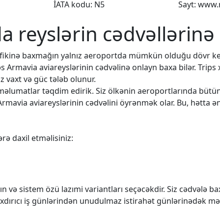
İATA kodu: N5
Sayt: www
da reyslərin cədvəllərinə
rafikinə baxmağın yalnız aeroportda mümkün olduğu dövr k
əs Armavia aviareyslərinin cədvəlinə onlayn baxa bilər. Trips
 vaxt və güc tələb olunur.
q məlumatlar təqdim edirik. Siz ölkənin aeroportlarında büt
Armavia aviareyslərinin cədvəlini öyrənmək olar. Bu, hətta ən
rə daxil etməlisiniz:
n və sistem özü lazımi variantları seçəcəkdir. Siz cədvələ 
rıxdırıcı iş günlərindən unudulmaz istirahət günlərinədək mə