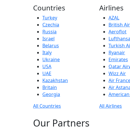
Countries
Airlines
Turkey
AZAL
Czechia
British A
Russia
Aeroflot
Israel
Lufthans
Belarus
Turkish Ai
Italy
Ryanair
Ukraine
Emirates
USA
Qatar Ai
UAE
Wizz Air
Kazakhstan
Air Franc
Britain
Air Astan
Georgia
American 
All Countries
All Airlines
Our Partners