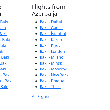
o
Flights from
an
Azerbaijan
 Bakı
Bakı - Dubai
Bakı
Bakı - Gəncə
Bakı
Bakı - İstanbul
- Bakı
Bakı - Kazan
Bakı
Bakı - Kiyev
akı
Bakı - London
 Bakı
Bakı - Milano
 Bakı
Bakı - Minsk
Bakı
Bakı - Moscow
- Bakı
Bakı - New York
 - Bakı
Bakı - Prague
 Bakı
Bakı - Tbilisi
All Flights