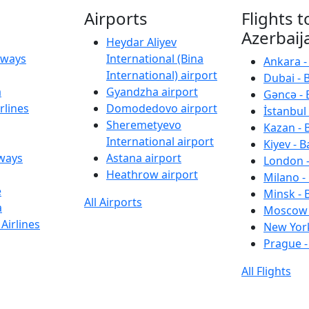
Airports
Flights t
Azerbaij
Heydar Aliyev
irways
International (Bina
Ankara -
International) airport
Dubai - 
a
Gyandzha airport
Gəncə - 
rlines
Domodedovo airport
İstanbul 
Sheremetyevo
Kazan - 
International airport
Kiyev - B
rways
Astana airport
London -
Heathrow airport
Milano -
e
Minsk - 
All Airports
a
Moscow 
Airlines
New York
Prague -
All Flights