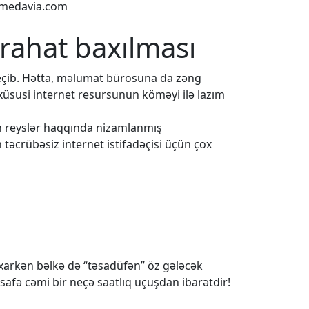
.medavia.com
 rahat baxılması
eçib. Hətta, məlumat bürosuna da zəng
 xüsusi internet resursunun köməyi ilə lazım
ün reyslər haqqında nizamlanmış
 təcrübəsiz internet istifadəçisi üçün çox
baxarkən bəlkə də “təsadüfən” öz gələcək
safə cəmi bir neçə saatlıq uçuşdan ibarətdir!