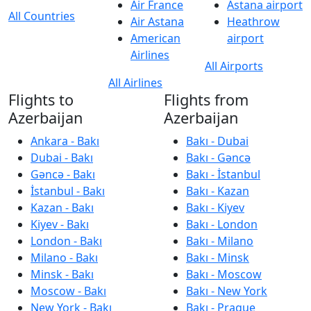
Air France
Astana airport
All Countries
Air Astana
Heathrow
American
airport
Airlines
All Airports
All Airlines
Flights to
Flights from
Azerbaijan
Azerbaijan
Ankara - Bakı
Bakı - Dubai
Dubai - Bakı
Bakı - Gəncə
Gəncə - Bakı
Bakı - İstanbul
İstanbul - Bakı
Bakı - Kazan
Kazan - Bakı
Bakı - Kiyev
Kiyev - Bakı
Bakı - London
London - Bakı
Bakı - Milano
Milano - Bakı
Bakı - Minsk
Minsk - Bakı
Bakı - Moscow
Moscow - Bakı
Bakı - New York
New York - Bakı
Bakı - Prague