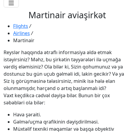
Martinair aviaşirkət
Flights
/
Airlines
/
Martinair
Reyslər haqqında ətraflı informasiya əldə etmək
istəyirsiniz? Məhz, bu şirkətin təyyarələri ilə uçmağa
vərdiş eləmisiniz? Ola bilər ki, Sizin qohumunuz və ya
dostunuz bu gün uçub gəlməli idi, lakin gecikir? Və ya
Siz iş görüşməsinə tələsirsiniz, minik isə hələ elan
olunmamışdır, hərçənd o artıq başlanmalı idi?
Vaxt keçdikcə cədvəl dəyişə bilər. Bunun bir çox
səbəbləri ola bilər:
Hava şəraiti.
Gəlmə/uçma qrafikinin dəyişdirilməsi.
Müxtəlif texniki məqamlar və başqa obyektiv