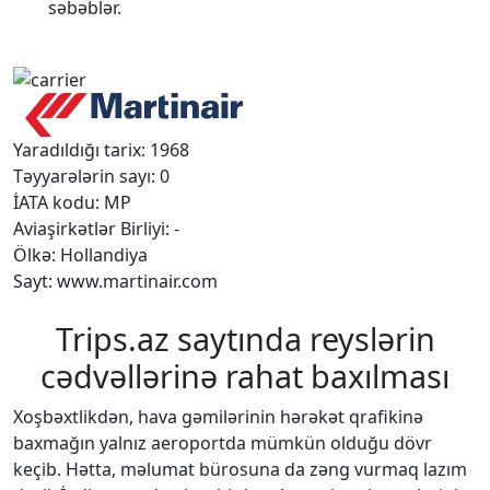
səbəblər.
Yaradıldığı tarix: 1968
Təyyarələrin sayı: 0
İATA kodu: MP
Aviaşirkətlər Birliyi: -
Ölkə: Hollandiya
Sayt: www.martinair.com
Trips.az saytında reyslərin
cədvəllərinə rahat baxılması
Xoşbəxtlikdən, hava gəmilərinin hərəkət qrafikinə
baxmağın yalnız aeroportda mümkün olduğu dövr
keçib. Hətta, məlumat bürosuna da zəng vurmaq lazım