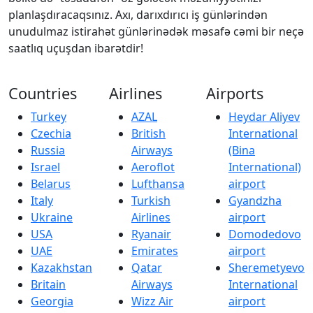
planlaşdıracaqsınız. Axı, darıxdırıcı iş günlərindən
unudulmaz istirahət günlərinədək məsafə cəmi bir neçə
saatlıq uçuşdan ibarətdir!
Countries
Airlines
Airports
Turkey
AZAL
Heydar Aliyev
Czechia
British
International
Russia
Airways
(Bina
Israel
Aeroflot
International)
Belarus
Lufthansa
airport
Italy
Turkish
Gyandzha
Ukraine
Airlines
airport
USA
Ryanair
Domodedovo
UAE
Emirates
airport
Kazakhstan
Qatar
Sheremetyevo
Britain
Airways
International
Georgia
Wizz Air
airport