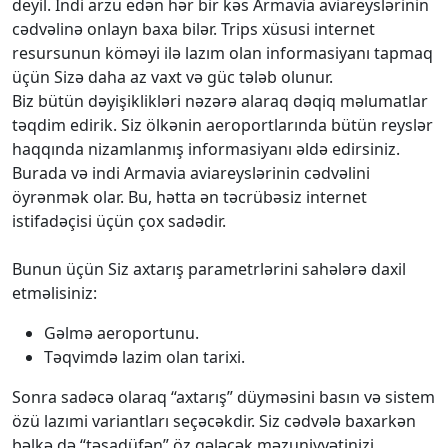
deyil. İndi arzu edən hər bir kəs Armavia aviareyslərinin
cədvəlinə onlayn baxa bilər. Trips xüsusi internet
resursunun köməyi ilə lazım olan informasiyanı tapmaq
üçün Sizə daha az vaxt və güc tələb olunur.
Biz bütün dəyişiklikləri nəzərə alaraq dəqiq məlumatlar
təqdim edirik. Siz ölkənin aeroportlarında bütün reyslər
haqqında nizamlanmış informasiyanı əldə edirsiniz.
Burada və indi Armavia aviareyslərinin cədvəlini
öyrənmək olar. Bu, hətta ən təcrübəsiz internet
istifadəçisi üçün çox sadədir.
Bunun üçün Siz axtarış parametrlərini sahələrə daxil
etməlisiniz:
Gəlmə aeroportunu.
Təqvimdə lazim olan tarixi.
Sonra sadəcə olaraq “axtarış” düyməsini basın və sistem
özü lazımi variantları seçəcəkdir. Siz cədvələ baxarkən
bəlkə də “təsadüfən” öz gələcək məzuniyyətinizi