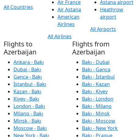
Air France
Astana airport
All Countries
Air Astana
Heathrow
American
airport
Airlines
All Airports
All Airlines
Flights to
Flights from
Azerbaijan
Azerbaijan
Ankara - Bakı
Bakı - Dubai
Dubai - Bakı
Bakı - Gəncə
Gəncə - Bakı
Bakı - İstanbul
İstanbul - Bakı
Bakı - Kazan
Kazan - Bakı
Bakı - Kiyev
Kiyev - Bakı
Bakı - London
London - Bakı
Bakı - Milano
Milano - Bakı
Bakı - Minsk
Minsk - Bakı
Bakı - Moscow
Moscow - Bakı
Bakı - New York
New York - Bakı
Bakı - Prague