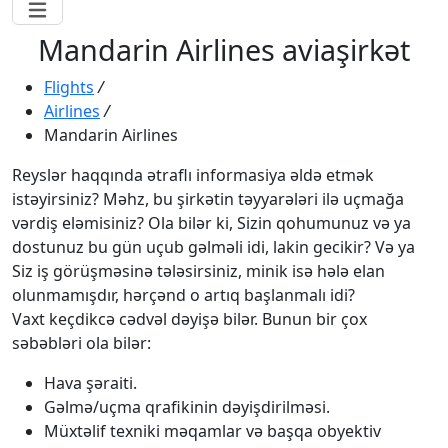
Mandarin Airlines aviaşirkət
Flights
/
Airlines
/
Mandarin Airlines
Reyslər haqqında ətraflı informasiya əldə etmək
istəyirsiniz? Məhz, bu şirkətin təyyarələri ilə uçmağa
vərdiş eləmisiniz? Ola bilər ki, Sizin qohumunuz və ya
dostunuz bu gün uçub gəlməli idi, lakin gecikir? Və ya
Siz iş görüşməsinə tələsirsiniz, minik isə hələ elan
olunmamışdır, hərçənd o artıq başlanmalı idi?
Vaxt keçdikcə cədvəl dəyişə bilər. Bunun bir çox
səbəbləri ola bilər:
Hava şəraiti.
Gəlmə/uçma qrafikinin dəyişdirilməsi.
Müxtəlif texniki məqamlar və başqa obyektiv