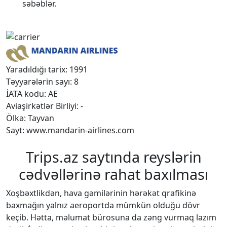
səbəblər.
Yaradıldığı tarix: 1991
Təyyarələrin sayı: 8
İATA kodu: AE
Aviaşirkətlər Birliyi: -
Ölkə: Tayvan
Sayt: www.mandarin-airlines.com
Trips.az saytında reyslərin
cədvəllərinə rahat baxılması
Xoşbəxtlikdən, hava gəmilərinin hərəkət qrafikinə
baxmağın yalnız aeroportda mümkün olduğu dövr
keçib. Hətta, məlumat bürosuna da zəng vurmaq lazım