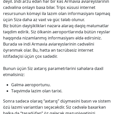
deyil. İndi arzu edən hər bir kəs Armavia aviareyslərinin
cədvəlinə onlayn baxa bilər. Trips xüsusi internet
resursunun köməyi ilə lazım olan informasiyanı tapmaq
üçün Sizə daha az vaxt və güc tələb olunur.
Biz bütün dəyişiklikləri nəzərə alaraq dəqiq məlumatlar
təqdim edirik. Siz ölkənin aeroportlarında bütün reyslər
haqqında nizamlanmış informasiyanı əldə edirsiniz.
Burada və indi Armavia aviareyslərinin cədvəlini
öyrənmək olar. Bu, hətta ən təcrübəsiz internet
istifadəçisi üçün çox sadədir.
Bunun üçün Siz axtarış parametrlərini sahələrə daxil
etməlisiniz:
Gəlmə aeroportunu.
Təqvimdə lazim olan tarixi.
Sonra sadəcə olaraq “axtarış” düyməsini basın və sistem
özü lazımi variantları seçəcəkdir. Siz cədvələ baxarkən
bəlkə də “təsadüfən” öz gələcək məzuniyyətinizi