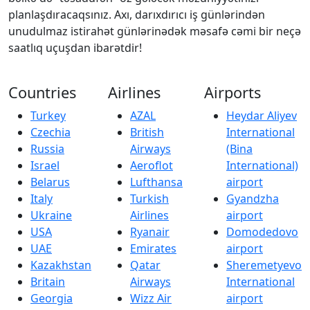
planlaşdıracaqsınız. Axı, darıxdırıcı iş günlərindən
unudulmaz istirahət günlərinədək məsafə cəmi bir neçə
saatlıq uçuşdan ibarətdir!
Countries
Airlines
Airports
Turkey
AZAL
Heydar Aliyev
Czechia
British
International
Russia
Airways
(Bina
Israel
Aeroflot
International)
Belarus
Lufthansa
airport
Italy
Turkish
Gyandzha
Ukraine
Airlines
airport
USA
Ryanair
Domodedovo
UAE
Emirates
airport
Kazakhstan
Qatar
Sheremetyevo
Britain
Airways
International
Georgia
Wizz Air
airport