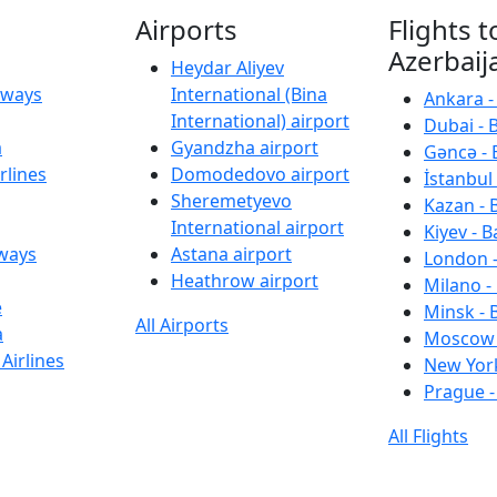
Airports
Flights t
Azerbaij
Heydar Aliyev
irways
International (Bina
Ankara -
International) airport
Dubai - 
a
Gyandzha airport
Gəncə - 
rlines
Domodedovo airport
İstanbul 
Sheremetyevo
Kazan - 
International airport
Kiyev - B
rways
Astana airport
London -
Heathrow airport
Milano -
e
Minsk - 
All Airports
a
Moscow 
Airlines
New York
Prague -
All Flights