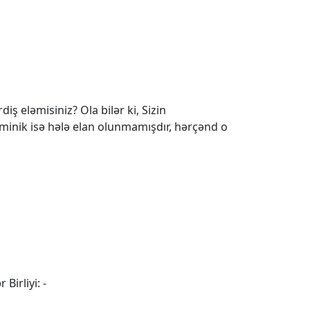
iş eləmisiniz? Ola bilər ki, Sizin
 minik isə hələ elan olunmamışdır, hərçənd o
 Birliyi: -