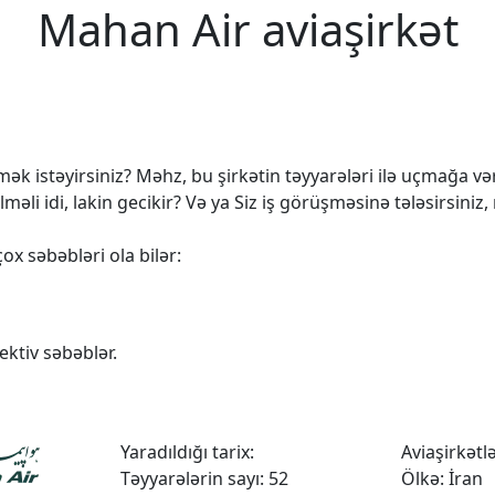
Mahan Air aviaşirkət
k istəyirsiniz? Məhz, bu şirkətin təyyarələri ilə uçmağa vərd
 idi, lakin gecikir? Və ya Siz iş görüşməsinə tələsirsiniz,
ox səbəbləri ola bilər:
ktiv səbəblər.
Yaradıldığı tarix:
Aviaşirkətlər
Təyyarələrin sayı: 52
Ölkə: İran