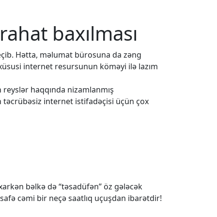
 rahat baxılması
eçib. Hətta, məlumat bürosuna da zəng
 xüsusi internet resursunun köməyi ilə lazım
ün reyslər haqqında nizamlanmış
 təcrübəsiz internet istifadəçisi üçün çox
baxarkən bəlkə də “təsadüfən” öz gələcək
safə cəmi bir neçə saatlıq uçuşdan ibarətdir!