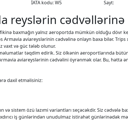
İATA kodu: W5
Sayt:
da reyslərin cədvəllərinə
rafikinə baxmağın yalnız aeroportda mümkün olduğu dövr k
əs Armavia aviareyslərinin cədvəlinə onlayn baxa bilər. Trips
 vaxt və güc tələb olunur.
q məlumatlar təqdim edirik. Siz ölkənin aeroportlarında büt
Armavia aviareyslərinin cədvəlini öyrənmək olar. Bu, hətta ən
rə daxil etməlisiniz:
n və sistem özü lazımi variantları seçəcəkdir. Siz cədvələ 
rıxdırıcı iş günlərindən unudulmaz istirahət günlərinədək mə