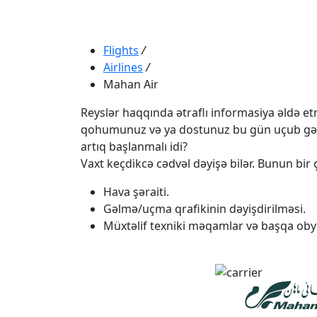
Flights
/
Airlines
/
Mahan Air
Reyslər haqqında ətraflı informasiya əldə etmə
qohumunuz və ya dostunuz bu gün uçub gəlməli
artıq başlanmalı idi?
Vaxt keçdikcə cədvəl dəyişə bilər. Bunun bir ç
Hava şəraiti.
Gəlmə/uçma qrafikinin dəyişdirilməsi.
Müxtəlif texniki məqamlar və başqa obye