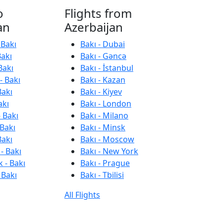
o
Flights from
an
Azerbaijan
 Bakı
Bakı - Dubai
Bakı
Bakı - Gəncə
Bakı
Bakı - İstanbul
- Bakı
Bakı - Kazan
Bakı
Bakı - Kiyev
akı
Bakı - London
 Bakı
Bakı - Milano
 Bakı
Bakı - Minsk
Bakı
Bakı - Moscow
- Bakı
Bakı - New York
 - Bakı
Bakı - Prague
 Bakı
Bakı - Tbilisi
All Flights