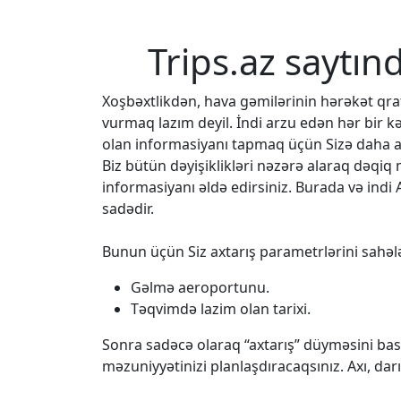
Trips.az saytın
Xoşbəxtlikdən, hava gəmilərinin hərəkət q
vurmaq lazım deyil. İndi arzu edən hər bir k
olan informasiyanı tapmaq üçün Sizə daha az
Biz bütün dəyişiklikləri nəzərə alaraq dəqi
informasiyanı əldə edirsiniz. Burada və indi 
sadədir.
Bunun üçün Siz axtarış parametrlərini sahələ
Gəlmə aeroportunu.
Təqvimdə lazim olan tarixi.
Sonra sadəcə olaraq “axtarış” düyməsini bası
məzuniyyətinizi planlaşdıracaqsınız. Axı, da