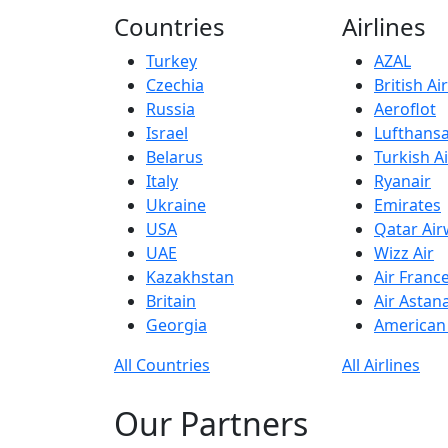
Countries
Airlines
Turkey
AZAL
Czechia
British A
Russia
Aeroflot
Israel
Lufthans
Belarus
Turkish Ai
Italy
Ryanair
Ukraine
Emirates
USA
Qatar Ai
UAE
Wizz Air
Kazakhstan
Air Franc
Britain
Air Astan
Georgia
American 
All Countries
All Airlines
Our Partners