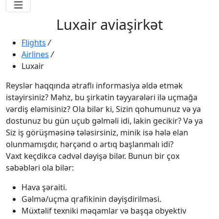
Luxair aviaşirkət
Flights
/
Airlines
/
Luxair
Reyslər haqqında ətraflı informasiya əldə etmək
istəyirsiniz? Məhz, bu şirkətin təyyarələri ilə uçmağa
vərdiş eləmisiniz? Ola bilər ki, Sizin qohumunuz və ya
dostunuz bu gün uçub gəlməli idi, lakin gecikir? Və ya
Siz iş görüşməsinə tələsirsiniz, minik isə hələ elan
olunmamışdır, hərçənd o artıq başlanmalı idi?
Vaxt keçdikcə cədvəl dəyişə bilər. Bunun bir çox
səbəbləri ola bilər:
Hava şəraiti.
Gəlmə/uçma qrafikinin dəyişdirilməsi.
Müxtəlif texniki məqamlar və başqa obyektiv