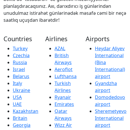
planlaşdıracaqsınız. Axı, darıxdırıcı iş günlərindən
unudulmaz istirahət günlərinədək məsafə cəmi bir neçə
saatlıq uçuşdan ibarətdir!
Countries
Airlines
Airports
Turkey
AZAL
Heydar Aliyev
Czechia
British
International
Russia
Airways
(Bina
Israel
Aeroflot
International)
Belarus
Lufthansa
airport
Italy
Turkish
Gyandzha
Ukraine
Airlines
airport
USA
Ryanair
Domodedovo
UAE
Emirates
airport
Kazakhstan
Qatar
Sheremetyevo
Britain
Airways
International
Georgia
Wizz Air
airport