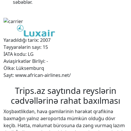
səbəblər.
Yaradıldığı tarix: 2007
Təyyarələrin sayı: 15
İATA kodu: LG
Aviaşirkətlər Birliyi: -
Ölkə: Lüksemburq
Sayt: www.african-airlines.net/
Trips.az saytında reyslərin
cədvəllərinə rahat baxılması
Xoşbəxtlikdən, hava gəmilərinin hərəkət qrafikinə
baxmağın yalnız aeroportda mümkün olduğu dövr
keçib. Hətta, məlumat bürosuna da zəng vurmaq lazım