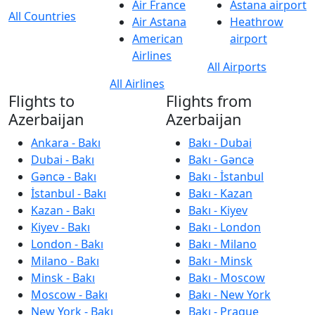
Air France
Astana airport
All Countries
Air Astana
Heathrow
American
airport
Airlines
All Airports
All Airlines
Flights to
Flights from
Azerbaijan
Azerbaijan
Ankara - Bakı
Bakı - Dubai
Dubai - Bakı
Bakı - Gəncə
Gəncə - Bakı
Bakı - İstanbul
İstanbul - Bakı
Bakı - Kazan
Kazan - Bakı
Bakı - Kiyev
Kiyev - Bakı
Bakı - London
London - Bakı
Bakı - Milano
Milano - Bakı
Bakı - Minsk
Minsk - Bakı
Bakı - Moscow
Moscow - Bakı
Bakı - New York
New York - Bakı
Bakı - Prague