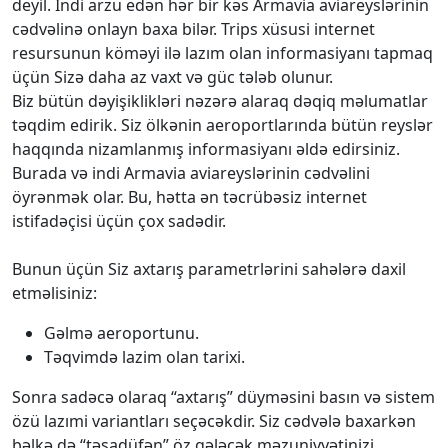
deyil. İndi arzu edən hər bir kəs Armavia aviareyslərinin
cədvəlinə onlayn baxa bilər. Trips xüsusi internet
resursunun köməyi ilə lazım olan informasiyanı tapmaq
üçün Sizə daha az vaxt və güc tələb olunur.
Biz bütün dəyişiklikləri nəzərə alaraq dəqiq məlumatlar
təqdim edirik. Siz ölkənin aeroportlarında bütün reyslər
haqqında nizamlanmış informasiyanı əldə edirsiniz.
Burada və indi Armavia aviareyslərinin cədvəlini
öyrənmək olar. Bu, hətta ən təcrübəsiz internet
istifadəçisi üçün çox sadədir.
Bunun üçün Siz axtarış parametrlərini sahələrə daxil
etməlisiniz:
Gəlmə aeroportunu.
Təqvimdə lazim olan tarixi.
Sonra sadəcə olaraq “axtarış” düyməsini basın və sistem
özü lazımi variantları seçəcəkdir. Siz cədvələ baxarkən
bəlkə də “təsadüfən” öz gələcək məzuniyyətinizi