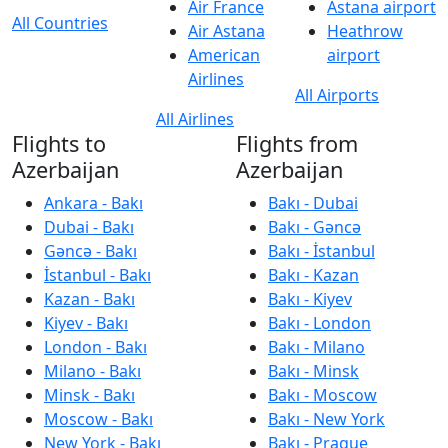
Air France
Astana airport
All Countries
Air Astana
Heathrow
American
airport
Airlines
All Airports
All Airlines
Flights to
Flights from
Azerbaijan
Azerbaijan
Ankara - Bakı
Bakı - Dubai
Dubai - Bakı
Bakı - Gəncə
Gəncə - Bakı
Bakı - İstanbul
İstanbul - Bakı
Bakı - Kazan
Kazan - Bakı
Bakı - Kiyev
Kiyev - Bakı
Bakı - London
London - Bakı
Bakı - Milano
Milano - Bakı
Bakı - Minsk
Minsk - Bakı
Bakı - Moscow
Moscow - Bakı
Bakı - New York
New York - Bakı
Bakı - Prague