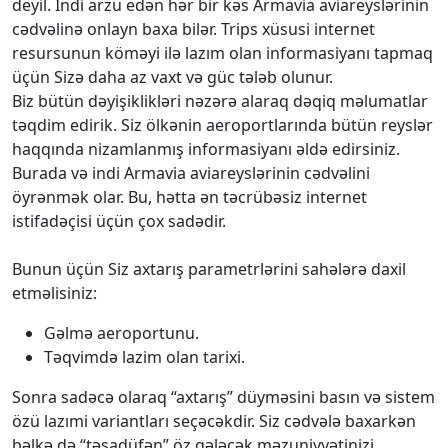
deyil. İndi arzu edən hər bir kəs Armavia aviareyslərinin
cədvəlinə onlayn baxa bilər. Trips xüsusi internet
resursunun köməyi ilə lazım olan informasiyanı tapmaq
üçün Sizə daha az vaxt və güc tələb olunur.
Biz bütün dəyişiklikləri nəzərə alaraq dəqiq məlumatlar
təqdim edirik. Siz ölkənin aeroportlarında bütün reyslər
haqqında nizamlanmış informasiyanı əldə edirsiniz.
Burada və indi Armavia aviareyslərinin cədvəlini
öyrənmək olar. Bu, hətta ən təcrübəsiz internet
istifadəçisi üçün çox sadədir.
Bunun üçün Siz axtarış parametrlərini sahələrə daxil
etməlisiniz:
Gəlmə aeroportunu.
Təqvimdə lazim olan tarixi.
Sonra sadəcə olaraq “axtarış” düyməsini basın və sistem
özü lazımi variantları seçəcəkdir. Siz cədvələ baxarkən
bəlkə də “təsadüfən” öz gələcək məzuniyyətinizi