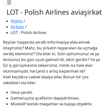
LOT - Polish Airlines aviaşirkət
Flights
/
Airlines
/
LOT - Polish Airlines
Reyslər haqqında ətraflı informasiya əldə etmək
istəyirsiniz? Məhz, bu şirkətin təyyarələri ilə uçmağa
vərdiş eləmisiniz? Ola bilər ki, Sizin qohumunuz və ya
dostunuz bu gün uçub gəlməli idi, lakin gecikir? Və ya
Siz iş görüşməsinə tələsirsiniz, minik isə hələ elan
olunmamışdır, hərçənd o artıq başlanmalı idi?
Vaxt keçdikcə cədvəl dəyişə bilər. Bunun bir çox
səbəbləri ola bilər:
Hava şəraiti.
Gəlmə/uçma qrafikinin dəyişdirilməsi.
Müxtəlif texniki məqamlar və başqa obyektiv