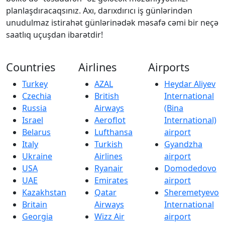
planlaşdıracaqsınız. Axı, darıxdırıcı iş günlərindən
unudulmaz istirahət günlərinədək məsafə cəmi bir neçə
saatlıq uçuşdan ibarətdir!
Countries
Airlines
Airports
Turkey
AZAL
Heydar Aliyev
Czechia
British
International
Russia
Airways
(Bina
Israel
Aeroflot
International)
Belarus
Lufthansa
airport
Italy
Turkish
Gyandzha
Ukraine
Airlines
airport
USA
Ryanair
Domodedovo
UAE
Emirates
airport
Kazakhstan
Qatar
Sheremetyevo
Britain
Airways
International
Georgia
Wizz Air
airport