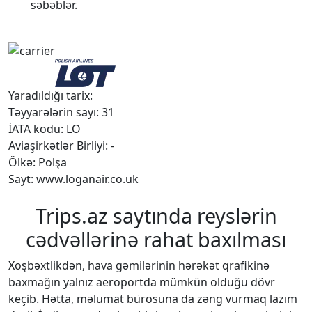
səbəblər.
Yaradıldığı tarix:
Təyyarələrin sayı: 31
İATA kodu: LO
Aviaşirkətlər Birliyi: -
Ölkə: Polşa
Sayt: www.loganair.co.uk
Trips.az saytında reyslərin
cədvəllərinə rahat baxılması
Xoşbəxtlikdən, hava gəmilərinin hərəkət qrafikinə
baxmağın yalnız aeroportda mümkün olduğu dövr
keçib. Hətta, məlumat bürosuna da zəng vurmaq lazım