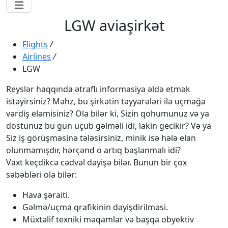
LGW aviaşirkət
Flights
/
Airlines
/
LGW
Reyslər haqqında ətraflı informasiya əldə etmək
istəyirsiniz? Məhz, bu şirkətin təyyarələri ilə uçmağa
vərdiş eləmisiniz? Ola bilər ki, Sizin qohumunuz və ya
dostunuz bu gün uçub gəlməli idi, lakin gecikir? Və ya
Siz iş görüşməsinə tələsirsiniz, minik isə hələ elan
olunmamışdır, hərçənd o artıq başlanmalı idi?
Vaxt keçdikcə cədvəl dəyişə bilər. Bunun bir çox
səbəbləri ola bilər:
Hava şəraiti.
Gəlmə/uçma qrafikinin dəyişdirilməsi.
Müxtəlif texniki məqamlar və başqa obyektiv