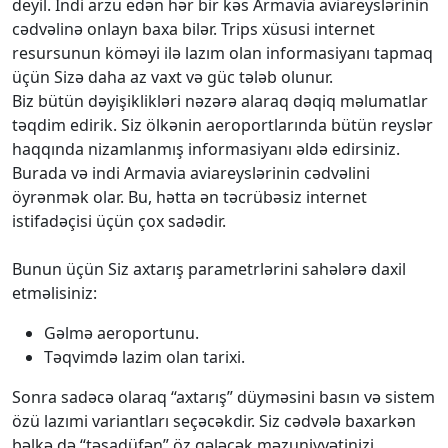
deyil. İndi arzu edən hər bir kəs Armavia aviareyslərinin
cədvəlinə onlayn baxa bilər. Trips xüsusi internet
resursunun köməyi ilə lazım olan informasiyanı tapmaq
üçün Sizə daha az vaxt və güc tələb olunur.
Biz bütün dəyişiklikləri nəzərə alaraq dəqiq məlumatlar
təqdim edirik. Siz ölkənin aeroportlarında bütün reyslər
haqqında nizamlanmış informasiyanı əldə edirsiniz.
Burada və indi Armavia aviareyslərinin cədvəlini
öyrənmək olar. Bu, hətta ən təcrübəsiz internet
istifadəçisi üçün çox sadədir.
Bunun üçün Siz axtarış parametrlərini sahələrə daxil
etməlisiniz:
Gəlmə aeroportunu.
Təqvimdə lazim olan tarixi.
Sonra sadəcə olaraq “axtarış” düyməsini basın və sistem
özü lazımi variantları seçəcəkdir. Siz cədvələ baxarkən
bəlkə də “təsadüfən” öz gələcək məzuniyyətinizi