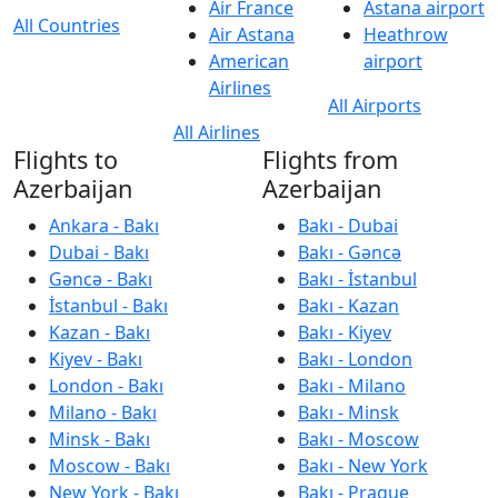
Air France
Astana airport
All Countries
Air Astana
Heathrow
American
airport
Airlines
All Airports
All Airlines
Flights to
Flights from
Azerbaijan
Azerbaijan
Ankara - Bakı
Bakı - Dubai
Dubai - Bakı
Bakı - Gəncə
Gəncə - Bakı
Bakı - İstanbul
İstanbul - Bakı
Bakı - Kazan
Kazan - Bakı
Bakı - Kiyev
Kiyev - Bakı
Bakı - London
London - Bakı
Bakı - Milano
Milano - Bakı
Bakı - Minsk
Minsk - Bakı
Bakı - Moscow
Moscow - Bakı
Bakı - New York
New York - Bakı
Bakı - Prague