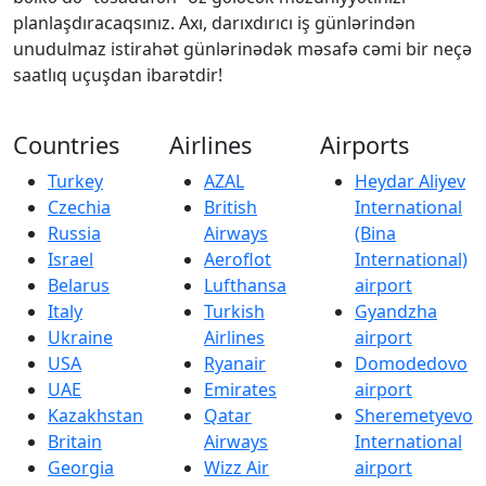
planlaşdıracaqsınız. Axı, darıxdırıcı iş günlərindən
unudulmaz istirahət günlərinədək məsafə cəmi bir neçə
saatlıq uçuşdan ibarətdir!
Countries
Airlines
Airports
Turkey
AZAL
Heydar Aliyev
Czechia
British
International
Russia
Airways
(Bina
Israel
Aeroflot
International)
Belarus
Lufthansa
airport
Italy
Turkish
Gyandzha
Ukraine
Airlines
airport
USA
Ryanair
Domodedovo
UAE
Emirates
airport
Kazakhstan
Qatar
Sheremetyevo
Britain
Airways
International
Georgia
Wizz Air
airport