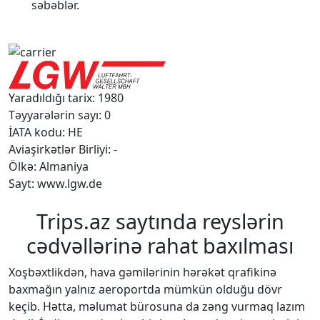
səbəblər.
Yaradıldığı tarix: 1980
Təyyarələrin sayı: 0
İATA kodu: HE
Aviaşirkətlər Birliyi: -
Ölkə: Almaniya
Sayt: www.lgw.de
Trips.az saytında reyslərin
cədvəllərinə rahat baxılması
Xoşbəxtlikdən, hava gəmilərinin hərəkət qrafikinə
baxmağın yalnız aeroportda mümkün olduğu dövr
keçib. Hətta, məlumat bürosuna da zəng vurmaq lazım