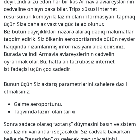
deyil. İndi arzu edən hər bir kəs Armavia aviareyslərinin
cədvəlinə onlayn baxa bilər. Trips xüsusi internet
resursunun köməyi ilə lazım olan informasiyanı tapmaq
üçün Sizə daha az vaxt və güc tələb olunur.
Biz bütün dəyişiklikləri nəzərə alaraq dəqiq məlumatlar
təqdim edirik. Siz ölkənin aeroportlarında bütün reyslər
haqqında nizamlanmış informasiyanı əldə edirsiniz.
Burada və indi Armavia aviareyslərinin cədvəlini
öyrənmək olar. Bu, hətta ən təcrübəsiz internet
istifadəçisi üçün çox sadədir.
Bunun üçün Siz axtarış parametrlərini sahələrə daxil
etməlisiniz:
Gəlmə aeroportunu.
Təqvimdə lazim olan tarixi.
Sonra sadəcə olaraq “axtarış” düyməsini basın və sistem
özü lazımi variantları seçəcəkdir. Siz cədvələ baxarkən
bəlkə də “təsadüfən” öz gələcək məzuniyyətinizi