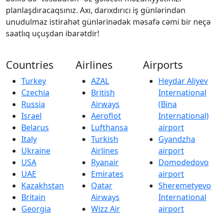
planlaşdıracaqsınız. Axı, darıxdırıcı iş günlərindən
unudulmaz istirahət günlərinədək məsafə cəmi bir neçə
saatlıq uçuşdan ibarətdir!
Countries
Airlines
Airports
Turkey
AZAL
Heydar Aliyev
Czechia
British
International
Russia
Airways
(Bina
Israel
Aeroflot
International)
Belarus
Lufthansa
airport
Italy
Turkish
Gyandzha
Ukraine
Airlines
airport
USA
Ryanair
Domodedovo
UAE
Emirates
airport
Kazakhstan
Qatar
Sheremetyevo
Britain
Airways
International
Georgia
Wizz Air
airport