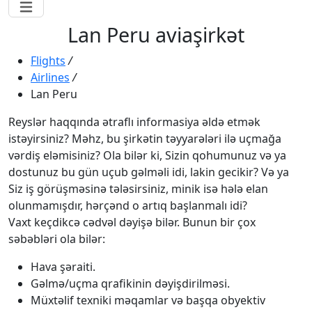
Lan Peru aviaşirkət
Flights
/
Airlines
/
Lan Peru
Reyslər haqqında ətraflı informasiya əldə etmək
istəyirsiniz? Məhz, bu şirkətin təyyarələri ilə uçmağa
vərdiş eləmisiniz? Ola bilər ki, Sizin qohumunuz və ya
dostunuz bu gün uçub gəlməli idi, lakin gecikir? Və ya
Siz iş görüşməsinə tələsirsiniz, minik isə hələ elan
olunmamışdır, hərçənd o artıq başlanmalı idi?
Vaxt keçdikcə cədvəl dəyişə bilər. Bunun bir çox
səbəbləri ola bilər:
Hava şəraiti.
Gəlmə/uçma qrafikinin dəyişdirilməsi.
Müxtəlif texniki məqamlar və başqa obyektiv