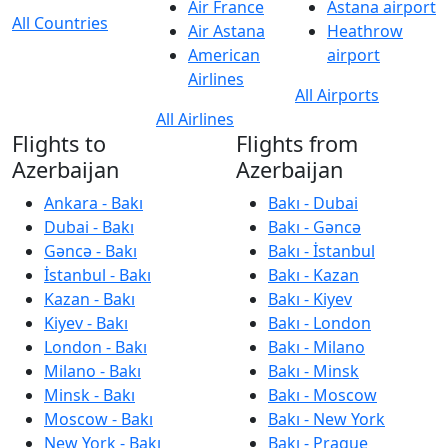
Air France
Astana airport
All Countries
Air Astana
Heathrow
American
airport
Airlines
All Airports
All Airlines
Flights to
Flights from
Azerbaijan
Azerbaijan
Ankara - Bakı
Bakı - Dubai
Dubai - Bakı
Bakı - Gəncə
Gəncə - Bakı
Bakı - İstanbul
İstanbul - Bakı
Bakı - Kazan
Kazan - Bakı
Bakı - Kiyev
Kiyev - Bakı
Bakı - London
London - Bakı
Bakı - Milano
Milano - Bakı
Bakı - Minsk
Minsk - Bakı
Bakı - Moscow
Moscow - Bakı
Bakı - New York
New York - Bakı
Bakı - Prague