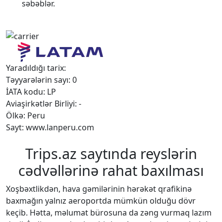
səbəblər.
Yaradıldığı tarix:
Təyyarələrin sayı: 0
İATA kodu: LP
Aviaşirkətlər Birliyi: -
Ölkə: Peru
Sayt: www.lanperu.com
Trips.az saytında reyslərin
cədvəllərinə rahat baxılması
Xoşbəxtlikdən, hava gəmilərinin hərəkət qrafikinə
baxmağın yalnız aeroportda mümkün olduğu dövr
keçib. Hətta, məlumat bürosuna da zəng vurmaq lazım