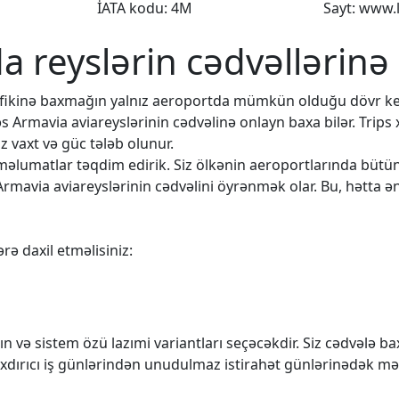
İATA kodu: 4M
Sayt: www.
da reyslərin cədvəllərinə
rafikinə baxmağın yalnız aeroportda mümkün olduğu dövr k
əs Armavia aviareyslərinin cədvəlinə onlayn baxa bilər. Trips
 vaxt və güc tələb olunur.
q məlumatlar təqdim edirik. Siz ölkənin aeroportlarında büt
Armavia aviareyslərinin cədvəlini öyrənmək olar. Bu, hətta ən
rə daxil etməlisiniz:
n və sistem özü lazımi variantları seçəcəkdir. Siz cədvələ 
rıxdırıcı iş günlərindən unudulmaz istirahət günlərinədək mə