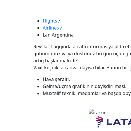
Flights
/
Airlines
/
Lan Argentina
Reyslər haqqında ətraflı informasiya əldə etmə
qohumunuz və ya dostunuz bu gün uçub gəlməli
artıq başlanmalı idi?
Vaxt keçdikcə cədvəl dəyişə bilər. Bunun bir ç
Hava şəraiti.
Gəlmə/uçma qrafikinin dəyişdirilməsi.
Müxtəlif texniki məqamlar və başqa obye