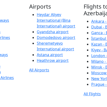
Airports
Flights t
Azerbaij
Heydar Aliyev
irways
International (Bina
Ankara -
International) airport
Dubai - 
a
Gyandzha airport
Gəncə - 
rlines
Domodedovo airport
İstanbul 
Sheremetyevo
Kazan - 
International airport
Kiyev - B
rways
Astana airport
London -
Heathrow airport
Milano -
e
Minsk - 
All Airports
a
Moscow 
Airlines
New York
Prague -
All Flights