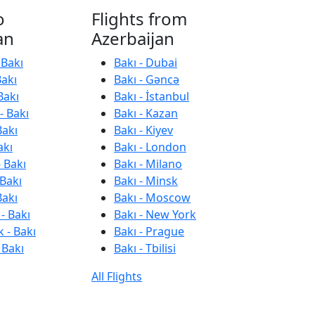
o
Flights from
an
Azerbaijan
 Bakı
Bakı - Dubai
Bakı
Bakı - Gəncə
Bakı
Bakı - İstanbul
- Bakı
Bakı - Kazan
Bakı
Bakı - Kiyev
akı
Bakı - London
 Bakı
Bakı - Milano
 Bakı
Bakı - Minsk
Bakı
Bakı - Moscow
- Bakı
Bakı - New York
 - Bakı
Bakı - Prague
 Bakı
Bakı - Tbilisi
All Flights