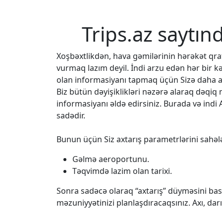
Trips.az saytın
Xoşbəxtlikdən, hava gəmilərinin hərəkət q
vurmaq lazım deyil. İndi arzu edən hər bir k
olan informasiyanı tapmaq üçün Sizə daha az
Biz bütün dəyişiklikləri nəzərə alaraq dəqi
informasiyanı əldə edirsiniz. Burada və indi 
sadədir.
Bunun üçün Siz axtarış parametrlərini sahələ
Gəlmə aeroportunu.
Təqvimdə lazim olan tarixi.
Sonra sadəcə olaraq “axtarış” düyməsini bası
məzuniyyətinizi planlaşdıracaqsınız. Axı, da