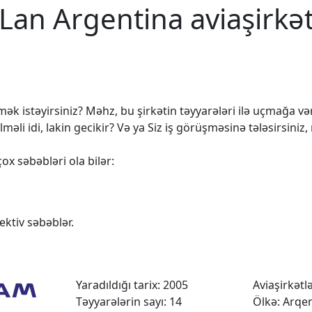
Lan Argentina aviaşirkə
k istəyirsiniz? Məhz, bu şirkətin təyyarələri ilə uçmağa vərd
 idi, lakin gecikir? Və ya Siz iş görüşməsinə tələsirsiniz,
ox səbəbləri ola bilər:
ktiv səbəblər.
Yaradıldığı tarix: 2005
Aviaşirkətlər
Təyyarələrin sayı: 14
Ölkə: Arqe