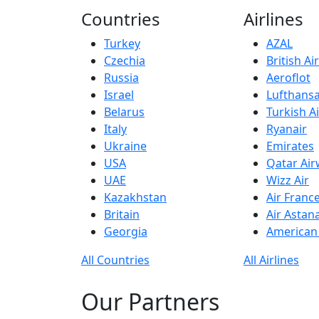
Countries
Airlines
Turkey
AZAL
Czechia
British A
Russia
Aeroflot
Israel
Lufthans
Belarus
Turkish Ai
Italy
Ryanair
Ukraine
Emirates
USA
Qatar Ai
UAE
Wizz Air
Kazakhstan
Air Franc
Britain
Air Astan
Georgia
American 
All Countries
All Airlines
Our Partners