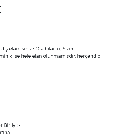
t
iş eləmisiniz? Ola bilər ki, Sizin
 minik isə hələ elan olunmamışdır, hərçənd o
 Birliyi: -
ntina