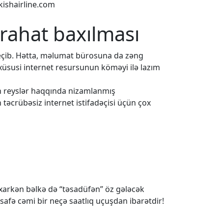
kishairline.com
 rahat baxılması
eçib. Hətta, məlumat bürosuna da zəng
 xüsusi internet resursunun köməyi ilə lazım
ün reyslər haqqında nizamlanmış
 təcrübəsiz internet istifadəçisi üçün çox
baxarkən bəlkə də “təsadüfən” öz gələcək
safə cəmi bir neçə saatlıq uçuşdan ibarətdir!