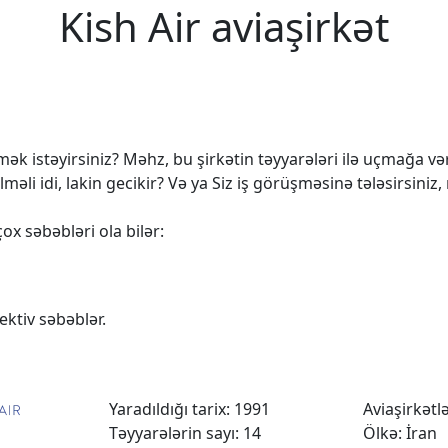
Kish Air aviaşirkət
k istəyirsiniz? Məhz, bu şirkətin təyyarələri ilə uçmağa vərd
 idi, lakin gecikir? Və ya Siz iş görüşməsinə tələsirsiniz,
ox səbəbləri ola bilər:
ktiv səbəblər.
Yaradıldığı tarix: 1991
Aviaşirkətlər
Təyyarələrin sayı: 14
Ölkə: İran