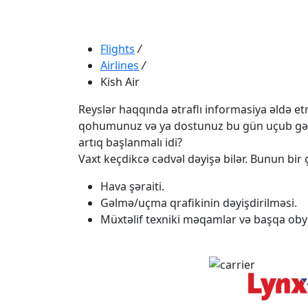
Flights
/
Airlines
/
Kish Air
Reyslər haqqında ətraflı informasiya əldə etmə
qohumunuz və ya dostunuz bu gün uçub gəlməli
artıq başlanmalı idi?
Vaxt keçdikcə cədvəl dəyişə bilər. Bunun bir ç
Hava şəraiti.
Gəlmə/uçma qrafikinin dəyişdirilməsi.
Müxtəlif texniki məqamlar və başqa obye