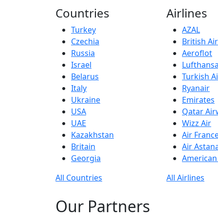
Countries
Airlines
Turkey
AZAL
Czechia
British A
Russia
Aeroflot
Israel
Lufthans
Belarus
Turkish Ai
Italy
Ryanair
Ukraine
Emirates
USA
Qatar Ai
UAE
Wizz Air
Kazakhstan
Air Franc
Britain
Air Astan
Georgia
American 
All Countries
All Airlines
Our Partners