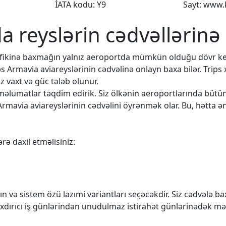
İATA kodu: Y9
Sayt: www.
da reyslərin cədvəllərinə
rafikinə baxmağın yalnız aeroportda mümkün olduğu dövr k
əs Armavia aviareyslərinin cədvəlinə onlayn baxa bilər. Trips
 vaxt və güc tələb olunur.
q məlumatlar təqdim edirik. Siz ölkənin aeroportlarında büt
Armavia aviareyslərinin cədvəlini öyrənmək olar. Bu, hətta ən
rə daxil etməlisiniz:
n və sistem özü lazımi variantları seçəcəkdir. Siz cədvələ 
rıxdırıcı iş günlərindən unudulmaz istirahət günlərinədək mə