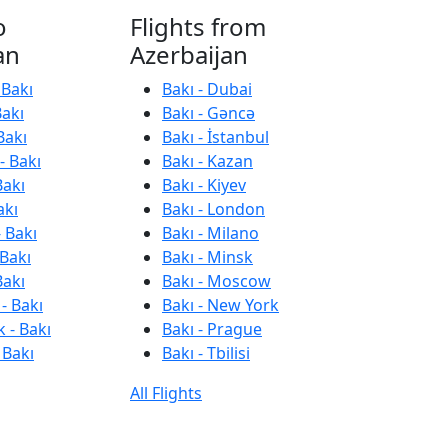
o
Flights from
an
Azerbaijan
 Bakı
Bakı - Dubai
Bakı
Bakı - Gəncə
Bakı
Bakı - İstanbul
- Bakı
Bakı - Kazan
Bakı
Bakı - Kiyev
akı
Bakı - London
 Bakı
Bakı - Milano
 Bakı
Bakı - Minsk
Bakı
Bakı - Moscow
- Bakı
Bakı - New York
 - Bakı
Bakı - Prague
 Bakı
Bakı - Tbilisi
All Flights