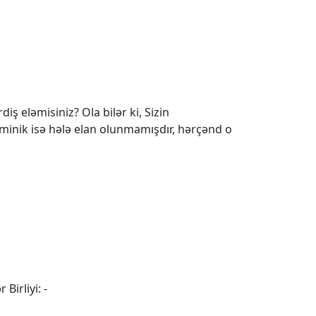
iş eləmisiniz? Ola bilər ki, Sizin
 minik isə hələ elan olunmamışdır, hərçənd o
 Birliyi: -