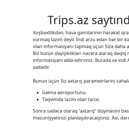
Trips.az saytın
Xoşbəxtlikdən, hava gəmilərinin hərəkət q
vurmaq lazım deyil. İndi arzu edən hər bir k
olan informasiyanı tapmaq üçün Sizə daha az
Biz bütün dəyişiklikləri nəzərə alaraq dəqi
informasiyanı əldə edirsiniz. Burada və indi 
sadədir.
Bunun üçün Siz axtarış parametrlərini sahələ
Gəlmə aeroportunu.
Təqvimdə lazim olan tarixi.
Sonra sadəcə olaraq “axtarış” düyməsini bası
məzuniyyətinizi planlaşdıracaqsınız. Axı, da