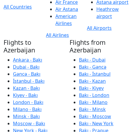
Air France
Astana airport
All Countries
Air Astana
Heathrow
American
airport
Airlines
All Airports
All Airlines
Flights to
Flights from
Azerbaijan
Azerbaijan
Ankara - Bakı
Bakı - Dubai
Dubai - Bakı
Bakı - Gəncə
Gəncə - Bakı
Bakı - İstanbul
İstanbul - Bakı
Bakı - Kazan
Kazan - Bakı
Bakı - Kiyev
Kiyev - Bakı
Bakı - London
London - Bakı
Bakı - Milano
Milano - Bakı
Bakı - Minsk
Minsk - Bakı
Bakı - Moscow
Moscow - Bakı
Bakı - New York
New York - Bakı
Bakı - Prague