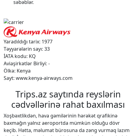
səbəblər.
Yaradıldığı tarix: 1977
Təyyarələrin sayı: 33
İATA kodu: KQ
Aviaşirkətlər Birliyi: -
Ölkə: Kenya
Sayt: www.kenya-airways.com
Trips.az saytında reyslərin
cədvəllərinə rahat baxılması
Xoşbəxtlikdən, hava gəmilərinin hərəkət qrafikinə
baxmağın yalnız aeroportda mümkün olduğu dövr
keçib. Hətta, məlumat bürosuna da zəng vurmaq lazım