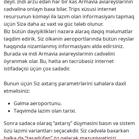
deyil. İndi arzu edən hər bir kəs Armavia aviareyslərinin
cədvəlinə onlayn baxa bilər. Trips xüsusi internet
resursunun köməyi ilə lazım olan informasiyanı tapmaq
üçün Sizə daha az vaxt və güc tələb olunur.
Biz bütün dəyişiklikləri nəzərə alaraq dəqiq məlumatlar
təqdim edirik. Siz ölkənin aeroportlarında bütün reyslər
haqqında nizamlanmış informasiyanı əldə edirsiniz.
Burada və indi Armavia aviareyslərinin cədvəlini
öyrənmək olar. Bu, hətta ən təcrübəsiz internet
istifadəçisi üçün çox sadədir.
Bunun üçün Siz axtarış parametrlərini sahələrə daxil
etməlisiniz:
Gəlmə aeroportunu.
Təqvimdə lazim olan tarixi.
Sonra sadəcə olaraq “axtarış” düyməsini basın və sistem
özü lazımi variantları seçəcəkdir. Siz cədvələ baxarkən
bəlkə də “təsadüfən” öz gələcək məzuniyyətinizi