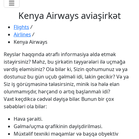
Kenya Airways aviaşirkət
Flights
/
Airlines
/
Kenya Airways
Reyslər haqqında ətraflı informasiya əldə etmək
istəyirsiniz? Məhz, bu şirkətin təyyarələri ilə uçmağa
vərdiş eləmisiniz? Ola bilər ki, Sizin qohumunuz və ya
dostunuz bu gün uçub gəlməli idi, lakin gecikir? Və ya
Siz iş görüşməsinə tələsirsiniz, minik isə hələ elan
olunmamışdır, hərçənd o artıq başlanmalı idi?
Vaxt keçdikcə cədvəl dəyişə bilər. Bunun bir çox
səbəbləri ola bilər:
Hava şəraiti.
Gəlmə/uçma qrafikinin dəyişdirilməsi.
Müxtəlif texniki məqamlar və başqa obyektiv