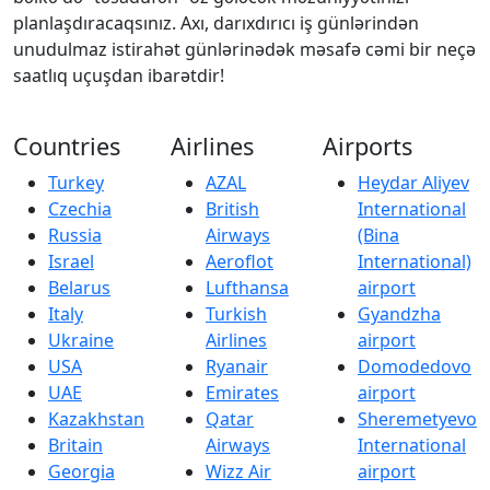
planlaşdıracaqsınız. Axı, darıxdırıcı iş günlərindən
unudulmaz istirahət günlərinədək məsafə cəmi bir neçə
saatlıq uçuşdan ibarətdir!
Countries
Airlines
Airports
Turkey
AZAL
Heydar Aliyev
Czechia
British
International
Russia
Airways
(Bina
Israel
Aeroflot
International)
Belarus
Lufthansa
airport
Italy
Turkish
Gyandzha
Ukraine
Airlines
airport
USA
Ryanair
Domodedovo
UAE
Emirates
airport
Kazakhstan
Qatar
Sheremetyevo
Britain
Airways
International
Georgia
Wizz Air
airport