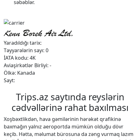
səbəblər.
Yaradıldığı tarix:
Təyyarələrin sayı: 0
İATA kodu: 4K
Aviaşirkətlər Birliyi: -
Ölkə: Kanada
Sayt:
Trips.az saytında reyslərin
cədvəllərinə rahat baxılması
Xoşbəxtlikdən, hava gəmilərinin hərəkət qrafikinə
baxmağın yalnız aeroportda mümkün olduğu dövr
keçib. Hətta, məlumat bürosuna da zəng vurmaq lazım