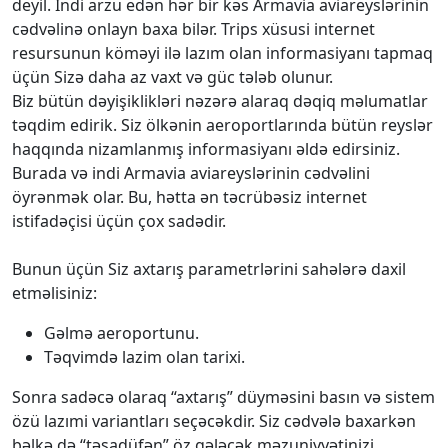
deyil. İndi arzu edən hər bir kəs Armavia aviareyslərinin
cədvəlinə onlayn baxa bilər. Trips xüsusi internet
resursunun köməyi ilə lazım olan informasiyanı tapmaq
üçün Sizə daha az vaxt və güc tələb olunur.
Biz bütün dəyişiklikləri nəzərə alaraq dəqiq məlumatlar
təqdim edirik. Siz ölkənin aeroportlarında bütün reyslər
haqqında nizamlanmış informasiyanı əldə edirsiniz.
Burada və indi Armavia aviareyslərinin cədvəlini
öyrənmək olar. Bu, hətta ən təcrübəsiz internet
istifadəçisi üçün çox sadədir.
Bunun üçün Siz axtarış parametrlərini sahələrə daxil
etməlisiniz:
Gəlmə aeroportunu.
Təqvimdə lazim olan tarixi.
Sonra sadəcə olaraq “axtarış” düyməsini basın və sistem
özü lazımi variantları seçəcəkdir. Siz cədvələ baxarkən
bəlkə də “təsadüfən” öz gələcək məzuniyyətinizi