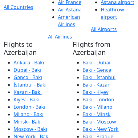
Air France
Astana airport
All Countries
Air Astana
Heathrow
American
airport
Airlines
All Airports
All Airlines
Flights to
Flights from
Azerbaijan
Azerbaijan
Ankara - Bakı
Bakı - Dubai
Dubai - Bakı
Bakı - Gəncə
Gəncə - Bakı
Bakı - İstanbul
İstanbul - Bakı
Bakı - Kazan
Kazan - Bakı
Bakı - Kiyev
Kiyev - Bakı
Bakı - London
London - Bakı
Bakı - Milano
Milano - Bakı
Bakı - Minsk
Minsk - Bakı
Bakı - Moscow
Moscow - Bakı
Bakı - New York
New York - Bakı
Bakı - Prague