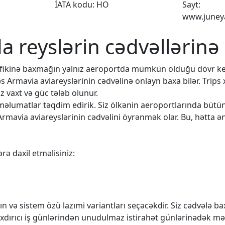
İATA kodu: HO
Sayt:
www.juneya
da reyslərin cədvəllərinə
rafikinə baxmağın yalnız aeroportda mümkün olduğu dövr k
əs Armavia aviareyslərinin cədvəlinə onlayn baxa bilər. Trips
 vaxt və güc tələb olunur.
q məlumatlar təqdim edirik. Siz ölkənin aeroportlarında büt
Armavia aviareyslərinin cədvəlini öyrənmək olar. Bu, hətta ən
rə daxil etməlisiniz:
n və sistem özü lazımi variantları seçəcəkdir. Siz cədvələ 
rıxdırıcı iş günlərindən unudulmaz istirahət günlərinədək mə