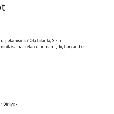
ət
iş eləmisiniz? Ola bilər ki, Sizin
 minik isə hələ elan olunmamışdır, hərçənd o
 Birliyi: -