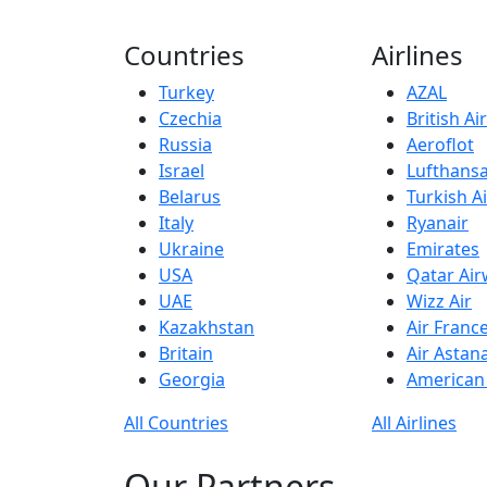
Countries
Airlines
Turkey
AZAL
Czechia
British A
Russia
Aeroflot
Israel
Lufthans
Belarus
Turkish Ai
Italy
Ryanair
Ukraine
Emirates
USA
Qatar Ai
UAE
Wizz Air
Kazakhstan
Air Franc
Britain
Air Astan
Georgia
American 
All Countries
All Airlines
Our Partners