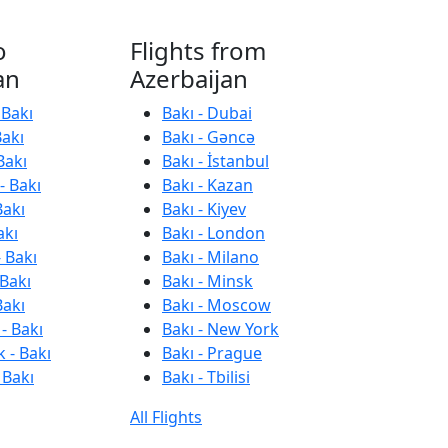
o
Flights from
an
Azerbaijan
 Bakı
Bakı - Dubai
Bakı
Bakı - Gəncə
Bakı
Bakı - İstanbul
- Bakı
Bakı - Kazan
Bakı
Bakı - Kiyev
akı
Bakı - London
 Bakı
Bakı - Milano
 Bakı
Bakı - Minsk
Bakı
Bakı - Moscow
- Bakı
Bakı - New York
 - Bakı
Bakı - Prague
 Bakı
Bakı - Tbilisi
All Flights