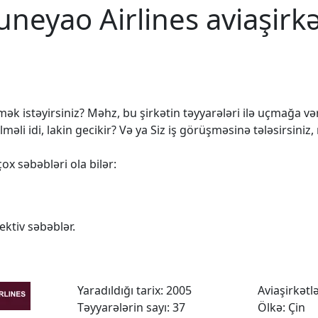
uneyao Airlines aviaşirk
k istəyirsiniz? Məhz, bu şirkətin təyyarələri ilə uçmağa vərd
 idi, lakin gecikir? Və ya Siz iş görüşməsinə tələsirsiniz,
ox səbəbləri ola bilər:
ktiv səbəblər.
Yaradıldığı tarix: 2005
Aviaşirkətlər
Təyyarələrin sayı: 37
Ölkə: Çin