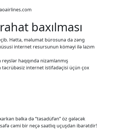
oairlines.com
 rahat baxılması
eçib. Hətta, məlumat bürosuna da zəng
 xüsusi internet resursunun köməyi ilə lazım
ün reyslər haqqında nizamlanmış
 təcrübəsiz internet istifadəçisi üçün çox
baxarkən bəlkə də “təsadüfən” öz gələcək
safə cəmi bir neçə saatlıq uçuşdan ibarətdir!