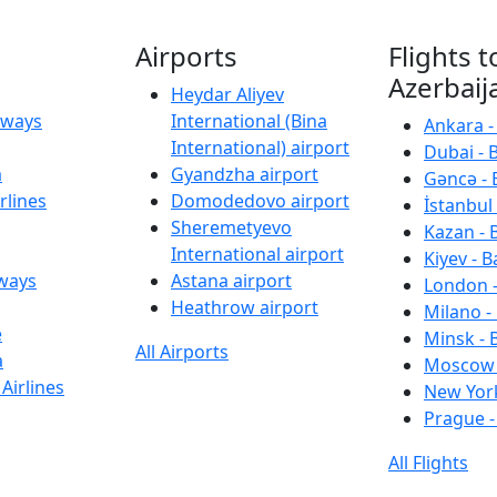
Airports
Flights t
Azerbaij
Heydar Aliyev
irways
International (Bina
Ankara -
International) airport
Dubai - 
a
Gyandzha airport
Gəncə - 
rlines
Domodedovo airport
İstanbul 
Sheremetyevo
Kazan - 
International airport
Kiyev - B
rways
Astana airport
London -
Heathrow airport
Milano -
e
Minsk - 
All Airports
a
Moscow 
Airlines
New York
Prague -
All Flights