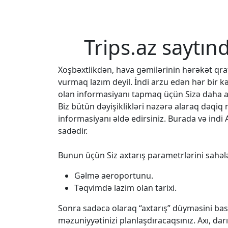
Trips.az saytın
Xoşbəxtlikdən, hava gəmilərinin hərəkət q
vurmaq lazım deyil. İndi arzu edən hər bir k
olan informasiyanı tapmaq üçün Sizə daha az
Biz bütün dəyişiklikləri nəzərə alaraq dəqi
informasiyanı əldə edirsiniz. Burada və indi 
sadədir.
Bunun üçün Siz axtarış parametrlərini sahələ
Gəlmə aeroportunu.
Təqvimdə lazim olan tarixi.
Sonra sadəcə olaraq “axtarış” düyməsini bası
məzuniyyətinizi planlaşdıracaqsınız. Axı, da