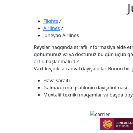
J
Flights
/
Airlines
/
Juneyao Airlines
Reyslər haqqında ətraflı informasiya əldə etmə
qohumunuz və ya dostunuz bu gün uçub gəlməli
artıq başlanmalı idi?
Vaxt keçdikcə cədvəl dəyişə bilər. Bunun bir ç
Hava şəraiti.
Gəlmə/uçma qrafikinin dəyişdirilməsi.
Müxtəlif texniki məqamlar və başqa obye