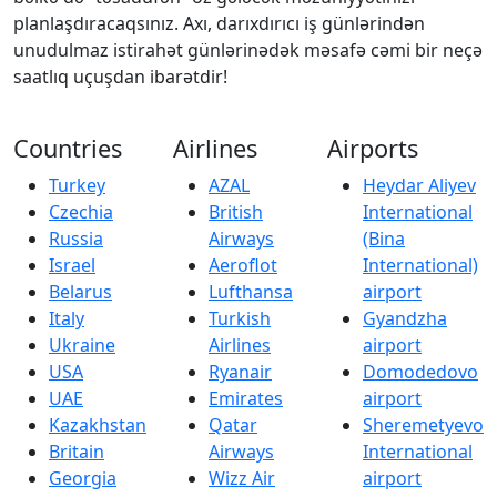
planlaşdıracaqsınız. Axı, darıxdırıcı iş günlərindən
unudulmaz istirahət günlərinədək məsafə cəmi bir neçə
saatlıq uçuşdan ibarətdir!
Countries
Airlines
Airports
Turkey
AZAL
Heydar Aliyev
Czechia
British
International
Russia
Airways
(Bina
Israel
Aeroflot
International)
Belarus
Lufthansa
airport
Italy
Turkish
Gyandzha
Ukraine
Airlines
airport
USA
Ryanair
Domodedovo
UAE
Emirates
airport
Kazakhstan
Qatar
Sheremetyevo
Britain
Airways
International
Georgia
Wizz Air
airport