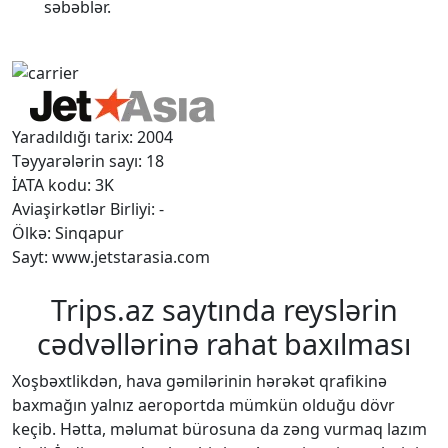
səbəblər.
Yaradıldığı tarix: 2004
Təyyarələrin sayı: 18
İATA kodu: 3K
Aviaşirkətlər Birliyi: -
Ölkə: Sinqapur
Sayt: www.jetstarasia.com
Trips.az saytında reyslərin
cədvəllərinə rahat baxılması
Xoşbəxtlikdən, hava gəmilərinin hərəkət qrafikinə
baxmağın yalnız aeroportda mümkün olduğu dövr
keçib. Hətta, məlumat bürosuna da zəng vurmaq lazım