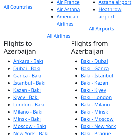
Air France
Astana airport
All Countries
Air Astana
Heathrow
American
airport
Airlines
All Airports
All Airlines
Flights to
Flights from
Azerbaijan
Azerbaijan
Ankara - Bakı
Bakı - Dubai
Dubai - Bakı
Bakı - Gəncə
Gəncə - Bakı
Bakı - İstanbul
İstanbul - Bakı
Bakı - Kazan
Kazan - Bakı
Bakı - Kiyev
Kiyev - Bakı
Bakı - London
London - Bakı
Bakı - Milano
Milano - Bakı
Bakı - Minsk
Minsk - Bakı
Bakı - Moscow
Moscow - Bakı
Bakı - New York
New York - Bakı
Bakı - Prague