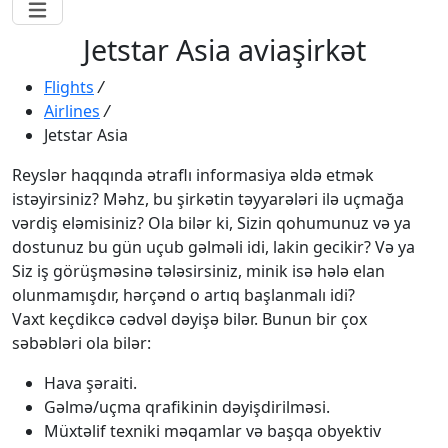
Jetstar Asia aviaşirkət
Flights
/
Airlines
/
Jetstar Asia
Reyslər haqqında ətraflı informasiya əldə etmək
istəyirsiniz? Məhz, bu şirkətin təyyarələri ilə uçmağa
vərdiş eləmisiniz? Ola bilər ki, Sizin qohumunuz və ya
dostunuz bu gün uçub gəlməli idi, lakin gecikir? Və ya
Siz iş görüşməsinə tələsirsiniz, minik isə hələ elan
olunmamışdır, hərçənd o artıq başlanmalı idi?
Vaxt keçdikcə cədvəl dəyişə bilər. Bunun bir çox
səbəbləri ola bilər:
Hava şəraiti.
Gəlmə/uçma qrafikinin dəyişdirilməsi.
Müxtəlif texniki məqamlar və başqa obyektiv