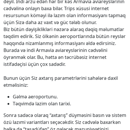
deyil. İndi arzu edən hər bir kəs Armavia aviareyslərinin
cədvəlinə onlayn baxa bilər. Trips xüsusi internet
resursunun köməyi ilə lazım olan informasiyanı tapmaq
üçün Sizə daha az vaxt və güc tələb olunur.
Biz bütün dəyişiklikləri nəzərə alaraq dəqiq məlumatlar
təqdim edirik. Siz ölkənin aeroportlarında bütün reyslər
haqqında nizamlanmış informasiyanı əldə edirsiniz.
Burada və indi Armavia aviareyslərinin cədvəlini
öyrənmək olar. Bu, hətta ən təcrübəsiz internet
istifadəçisi üçün çox sadədir.
Bunun üçün Siz axtarış parametrlərini sahələrə daxil
etməlisiniz:
Gəlmə aeroportunu.
Təqvimdə lazim olan tarixi.
Sonra sadəcə olaraq “axtarış” düyməsini basın və sistem
özü lazımi variantları seçəcəkdir. Siz cədvələ baxarkən
bəlkə də “təsadüfən” öz gələcək məzuniyyətinizi