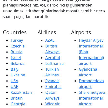
planlaşdıracaqsınız. Axı, darıxdırıcı iş günlərindən
unudulmaz istirahət günlərinədək məsafə cəmi bir neçə
saatlıq uçuşdan ibarətdir!
Countries
Airlines
Airports
Turkey
AZAL
Heydar Aliyev
Czechia
British
International
Russia
Airways
(Bina
Israel
Aeroflot
International)
Belarus
Lufthansa
airport
Italy
Turkish
Gyandzha
Ukraine
Airlines
airport
USA
Ryanair
Domodedovo
UAE
Emirates
airport
Kazakhstan
Qatar
Sheremetyevo
Britain
Airways
International
Georgia
Wizz Air
airport