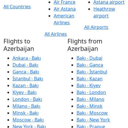
Air France
Astana airport
All Countries
Air Astana
Heathrow
American
airport
Airlines
All Airports
All Airlines
Flights to
Flights from
Azerbaijan
Azerbaijan
Ankara - Bakı
Bakı - Dubai
Dubai - Bakı
Bakı - Gəncə
Gəncə - Bakı
Bakı - İstanbul
İstanbul - Bakı
Bakı - Kazan
Kazan - Bakı
Bakı - Kiyev
Kiyev - Bakı
Bakı - London
London - Bakı
Bakı - Milano
Milano - Bakı
Bakı - Minsk
Minsk - Bakı
Bakı - Moscow
Moscow - Bakı
Bakı - New York
New York - Bakı
Bakı - Prague