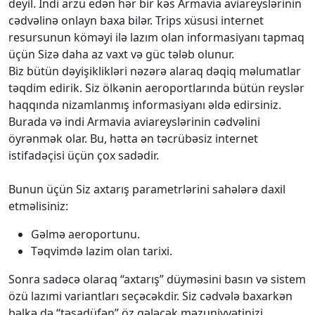
deyil. İndi arzu edən hər bir kəs Armavia aviareyslərinin
cədvəlinə onlayn baxa bilər. Trips xüsusi internet
resursunun köməyi ilə lazım olan informasiyanı tapmaq
üçün Sizə daha az vaxt və güc tələb olunur.
Biz bütün dəyişiklikləri nəzərə alaraq dəqiq məlumatlar
təqdim edirik. Siz ölkənin aeroportlarında bütün reyslər
haqqında nizamlanmış informasiyanı əldə edirsiniz.
Burada və indi Armavia aviareyslərinin cədvəlini
öyrənmək olar. Bu, hətta ən təcrübəsiz internet
istifadəçisi üçün çox sadədir.
Bunun üçün Siz axtarış parametrlərini sahələrə daxil
etməlisiniz:
Gəlmə aeroportunu.
Təqvimdə lazim olan tarixi.
Sonra sadəcə olaraq “axtarış” düyməsini basın və sistem
özü lazımi variantları seçəcəkdir. Siz cədvələ baxarkən
bəlkə də “təsadüfən” öz gələcək məzuniyyətinizi