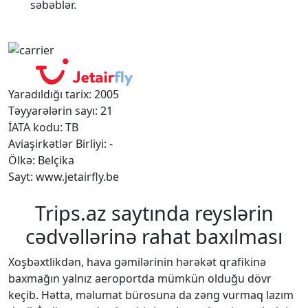
səbəblər.
Yaradıldığı tarix: 2005
Təyyarələrin sayı: 21
İATA kodu: TB
Aviaşirkətlər Birliyi: -
Ölkə: Belçika
Sayt: www.jetairfly.be
Trips.az saytında reyslərin
cədvəllərinə rahat baxılması
Xoşbəxtlikdən, hava gəmilərinin hərəkət qrafikinə
baxmağın yalnız aeroportda mümkün olduğu dövr
keçib. Hətta, məlumat bürosuna da zəng vurmaq lazım