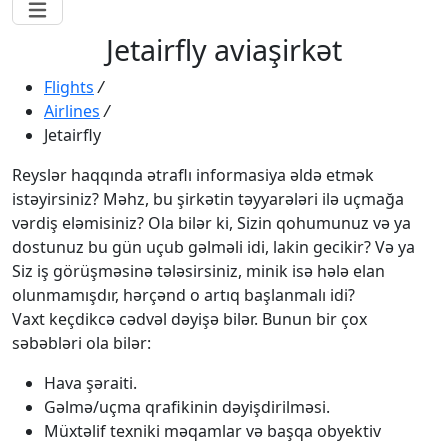
Jetairfly aviaşirkət
Flights
/
Airlines
/
Jetairfly
Reyslər haqqında ətraflı informasiya əldə etmək
istəyirsiniz? Məhz, bu şirkətin təyyarələri ilə uçmağa
vərdiş eləmisiniz? Ola bilər ki, Sizin qohumunuz və ya
dostunuz bu gün uçub gəlməli idi, lakin gecikir? Və ya
Siz iş görüşməsinə tələsirsiniz, minik isə hələ elan
olunmamışdır, hərçənd o artıq başlanmalı idi?
Vaxt keçdikcə cədvəl dəyişə bilər. Bunun bir çox
səbəbləri ola bilər:
Hava şəraiti.
Gəlmə/uçma qrafikinin dəyişdirilməsi.
Müxtəlif texniki məqamlar və başqa obyektiv