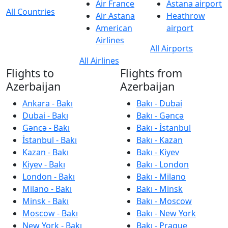
Air France
Astana airport
All Countries
Air Astana
Heathrow
American
airport
Airlines
All Airports
All Airlines
Flights to
Flights from
Azerbaijan
Azerbaijan
Ankara - Bakı
Bakı - Dubai
Dubai - Bakı
Bakı - Gəncə
Gəncə - Bakı
Bakı - İstanbul
İstanbul - Bakı
Bakı - Kazan
Kazan - Bakı
Bakı - Kiyev
Kiyev - Bakı
Bakı - London
London - Bakı
Bakı - Milano
Milano - Bakı
Bakı - Minsk
Minsk - Bakı
Bakı - Moscow
Moscow - Bakı
Bakı - New York
New York - Bakı
Bakı - Prague