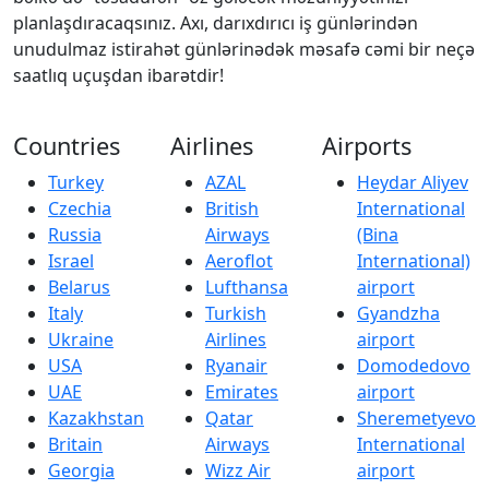
planlaşdıracaqsınız. Axı, darıxdırıcı iş günlərindən
unudulmaz istirahət günlərinədək məsafə cəmi bir neçə
saatlıq uçuşdan ibarətdir!
Countries
Airlines
Airports
Turkey
AZAL
Heydar Aliyev
Czechia
British
International
Russia
Airways
(Bina
Israel
Aeroflot
International)
Belarus
Lufthansa
airport
Italy
Turkish
Gyandzha
Ukraine
Airlines
airport
USA
Ryanair
Domodedovo
UAE
Emirates
airport
Kazakhstan
Qatar
Sheremetyevo
Britain
Airways
International
Georgia
Wizz Air
airport