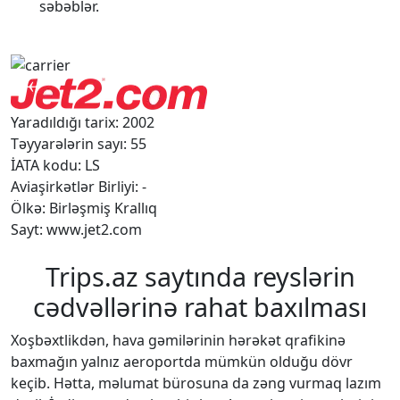
səbəblər.
Yaradıldığı tarix: 2002
Təyyarələrin sayı: 55
İATA kodu: LS
Aviaşirkətlər Birliyi: -
Ölkə: Birləşmiş Krallıq
Sayt: www.jet2.com
Trips.az saytında reyslərin
cədvəllərinə rahat baxılması
Xoşbəxtlikdən, hava gəmilərinin hərəkət qrafikinə
baxmağın yalnız aeroportda mümkün olduğu dövr
keçib. Hətta, məlumat bürosuna da zəng vurmaq lazım