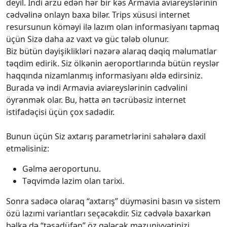
deyil. İndi arzu edən hər bir kəs Armavia aviareyslərinin
cədvəlinə onlayn baxa bilər. Trips xüsusi internet
resursunun köməyi ilə lazım olan informasiyanı tapmaq
üçün Sizə daha az vaxt və güc tələb olunur.
Biz bütün dəyişiklikləri nəzərə alaraq dəqiq məlumatlar
təqdim edirik. Siz ölkənin aeroportlarında bütün reyslər
haqqında nizamlanmış informasiyanı əldə edirsiniz.
Burada və indi Armavia aviareyslərinin cədvəlini
öyrənmək olar. Bu, hətta ən təcrübəsiz internet
istifadəçisi üçün çox sadədir.
Bunun üçün Siz axtarış parametrlərini sahələrə daxil
etməlisiniz:
Gəlmə aeroportunu.
Təqvimdə lazim olan tarixi.
Sonra sadəcə olaraq “axtarış” düyməsini basın və sistem
özü lazımi variantları seçəcəkdir. Siz cədvələ baxarkən
bəlkə də “təsadüfən” öz gələcək məzuniyyətinizi