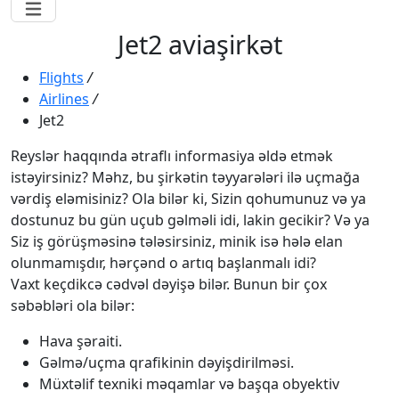
Jet2 aviaşirkət
Flights
/
Airlines
/
Jet2
Reyslər haqqında ətraflı informasiya əldə etmək
istəyirsiniz? Məhz, bu şirkətin təyyarələri ilə uçmağa
vərdiş eləmisiniz? Ola bilər ki, Sizin qohumunuz və ya
dostunuz bu gün uçub gəlməli idi, lakin gecikir? Və ya
Siz iş görüşməsinə tələsirsiniz, minik isə hələ elan
olunmamışdır, hərçənd o artıq başlanmalı idi?
Vaxt keçdikcə cədvəl dəyişə bilər. Bunun bir çox
səbəbləri ola bilər:
Hava şəraiti.
Gəlmə/uçma qrafikinin dəyişdirilməsi.
Müxtəlif texniki məqamlar və başqa obyektiv