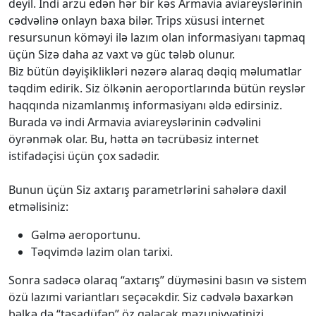
deyil. İndi arzu edən hər bir kəs Armavia aviareyslərinin
cədvəlinə onlayn baxa bilər. Trips xüsusi internet
resursunun köməyi ilə lazım olan informasiyanı tapmaq
üçün Sizə daha az vaxt və güc tələb olunur.
Biz bütün dəyişiklikləri nəzərə alaraq dəqiq məlumatlar
təqdim edirik. Siz ölkənin aeroportlarında bütün reyslər
haqqında nizamlanmış informasiyanı əldə edirsiniz.
Burada və indi Armavia aviareyslərinin cədvəlini
öyrənmək olar. Bu, hətta ən təcrübəsiz internet
istifadəçisi üçün çox sadədir.
Bunun üçün Siz axtarış parametrlərini sahələrə daxil
etməlisiniz:
Gəlmə aeroportunu.
Təqvimdə lazim olan tarixi.
Sonra sadəcə olaraq “axtarış” düyməsini basın və sistem
özü lazımi variantları seçəcəkdir. Siz cədvələ baxarkən
bəlkə də “təsadüfən” öz gələcək məzuniyyətinizi