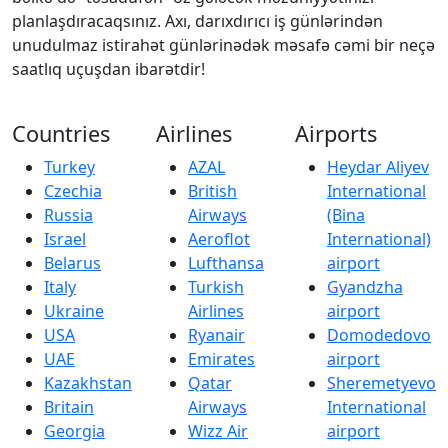
planlaşdıracaqsınız. Axı, darıxdırıcı iş günlərindən
unudulmaz istirahət günlərinədək məsafə cəmi bir neçə
saatlıq uçuşdan ibarətdir!
Countries
Airlines
Airports
Turkey
AZAL
Heydar Aliyev
Czechia
British
International
Russia
Airways
(Bina
Israel
Aeroflot
International)
Belarus
Lufthansa
airport
Italy
Turkish
Gyandzha
Ukraine
Airlines
airport
USA
Ryanair
Domodedovo
UAE
Emirates
airport
Kazakhstan
Qatar
Sheremetyevo
Britain
Airways
International
Georgia
Wizz Air
airport