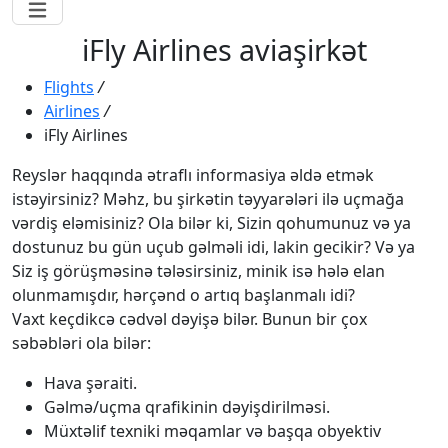
iFly Airlines aviaşirkət
Flights
/
Airlines
/
iFly Airlines
Reyslər haqqında ətraflı informasiya əldə etmək
istəyirsiniz? Məhz, bu şirkətin təyyarələri ilə uçmağa
vərdiş eləmisiniz? Ola bilər ki, Sizin qohumunuz və ya
dostunuz bu gün uçub gəlməli idi, lakin gecikir? Və ya
Siz iş görüşməsinə tələsirsiniz, minik isə hələ elan
olunmamışdır, hərçənd o artıq başlanmalı idi?
Vaxt keçdikcə cədvəl dəyişə bilər. Bunun bir çox
səbəbləri ola bilər:
Hava şəraiti.
Gəlmə/uçma qrafikinin dəyişdirilməsi.
Müxtəlif texniki məqamlar və başqa obyektiv