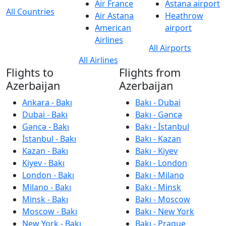
Air France
Astana airport
All Countries
Air Astana
Heathrow
American
airport
Airlines
All Airports
All Airlines
Flights to
Flights from
Azerbaijan
Azerbaijan
Ankara - Bakı
Bakı - Dubai
Dubai - Bakı
Bakı - Gəncə
Gəncə - Bakı
Bakı - İstanbul
İstanbul - Bakı
Bakı - Kazan
Kazan - Bakı
Bakı - Kiyev
Kiyev - Bakı
Bakı - London
London - Bakı
Bakı - Milano
Milano - Bakı
Bakı - Minsk
Minsk - Bakı
Bakı - Moscow
Moscow - Bakı
Bakı - New York
New York - Bakı
Bakı - Prague