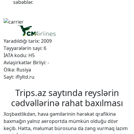
səbəblər.
Yaradıldığı tarix: 2009
Təyyarələrin sayı: 6
İATA kodu: H5
Aviaşirkətlər Birliyi: -
Ölkə: Rusiya
Sayt: iflyltd.ru
Trips.az saytında reyslərin
cədvəllərinə rahat baxılması
Xoşbəxtlikdən, hava gəmilərinin hərəkət qrafikinə
baxmağın yalnız aeroportda mümkün olduğu dövr
keçib. Hətta, məlumat bürosuna da zəng vurmaq lazım