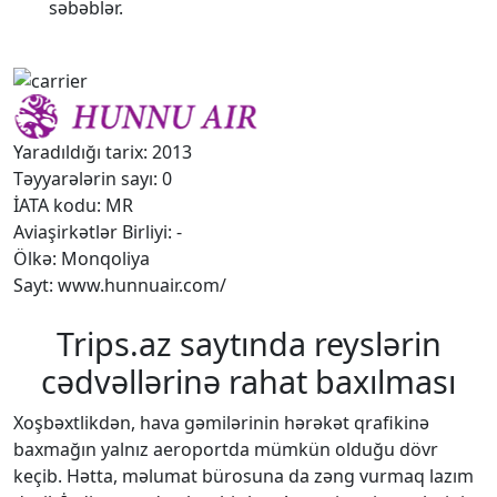
səbəblər.
Yaradıldığı tarix: 2013
Təyyarələrin sayı: 0
İATA kodu: MR
Aviaşirkətlər Birliyi: -
Ölkə: Monqoliya
Sayt: www.hunnuair.com/
Trips.az saytında reyslərin
cədvəllərinə rahat baxılması
Xoşbəxtlikdən, hava gəmilərinin hərəkət qrafikinə
baxmağın yalnız aeroportda mümkün olduğu dövr
keçib. Hətta, məlumat bürosuna da zəng vurmaq lazım