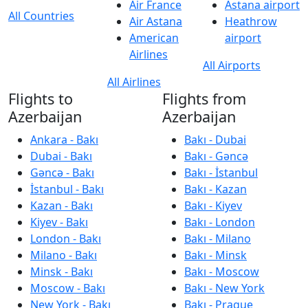
Air France
Astana airport
All Countries
Air Astana
Heathrow
American
airport
Airlines
All Airports
All Airlines
Flights to
Flights from
Azerbaijan
Azerbaijan
Ankara - Bakı
Bakı - Dubai
Dubai - Bakı
Bakı - Gəncə
Gəncə - Bakı
Bakı - İstanbul
İstanbul - Bakı
Bakı - Kazan
Kazan - Bakı
Bakı - Kiyev
Kiyev - Bakı
Bakı - London
London - Bakı
Bakı - Milano
Milano - Bakı
Bakı - Minsk
Minsk - Bakı
Bakı - Moscow
Moscow - Bakı
Bakı - New York
New York - Bakı
Bakı - Prague