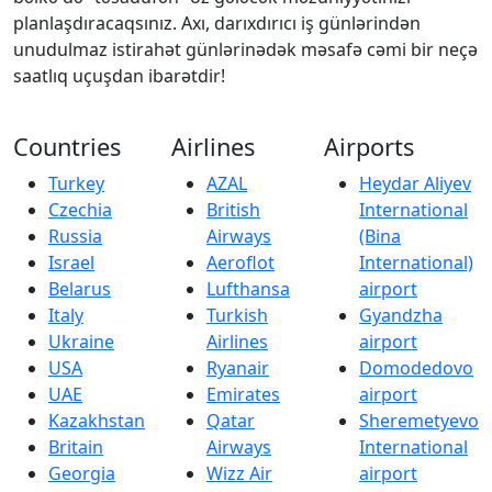
planlaşdıracaqsınız. Axı, darıxdırıcı iş günlərindən
unudulmaz istirahət günlərinədək məsafə cəmi bir neçə
saatlıq uçuşdan ibarətdir!
Countries
Airlines
Airports
Turkey
AZAL
Heydar Aliyev
Czechia
British
International
Russia
Airways
(Bina
Israel
Aeroflot
International)
Belarus
Lufthansa
airport
Italy
Turkish
Gyandzha
Ukraine
Airlines
airport
USA
Ryanair
Domodedovo
UAE
Emirates
airport
Kazakhstan
Qatar
Sheremetyevo
Britain
Airways
International
Georgia
Wizz Air
airport