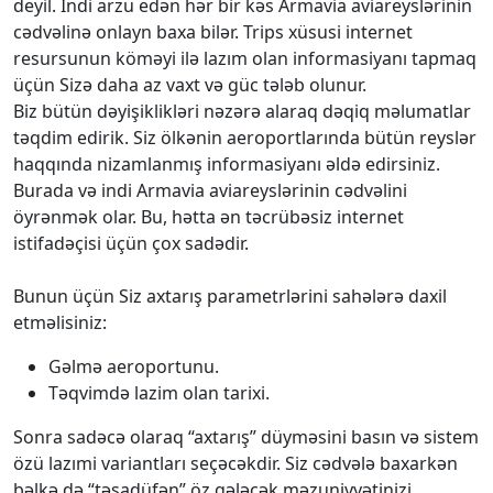
deyil. İndi arzu edən hər bir kəs Armavia aviareyslərinin
cədvəlinə onlayn baxa bilər. Trips xüsusi internet
resursunun köməyi ilə lazım olan informasiyanı tapmaq
üçün Sizə daha az vaxt və güc tələb olunur.
Biz bütün dəyişiklikləri nəzərə alaraq dəqiq məlumatlar
təqdim edirik. Siz ölkənin aeroportlarında bütün reyslər
haqqında nizamlanmış informasiyanı əldə edirsiniz.
Burada və indi Armavia aviareyslərinin cədvəlini
öyrənmək olar. Bu, hətta ən təcrübəsiz internet
istifadəçisi üçün çox sadədir.
Bunun üçün Siz axtarış parametrlərini sahələrə daxil
etməlisiniz:
Gəlmə aeroportunu.
Təqvimdə lazim olan tarixi.
Sonra sadəcə olaraq “axtarış” düyməsini basın və sistem
özü lazımi variantları seçəcəkdir. Siz cədvələ baxarkən
bəlkə də “təsadüfən” öz gələcək məzuniyyətinizi