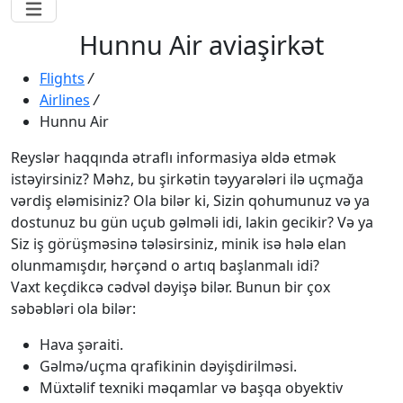
Hunnu Air aviaşirkət
Flights
/
Airlines
/
Hunnu Air
Reyslər haqqında ətraflı informasiya əldə etmək
istəyirsiniz? Məhz, bu şirkətin təyyarələri ilə uçmağa
vərdiş eləmisiniz? Ola bilər ki, Sizin qohumunuz və ya
dostunuz bu gün uçub gəlməli idi, lakin gecikir? Və ya
Siz iş görüşməsinə tələsirsiniz, minik isə hələ elan
olunmamışdır, hərçənd o artıq başlanmalı idi?
Vaxt keçdikcə cədvəl dəyişə bilər. Bunun bir çox
səbəbləri ola bilər:
Hava şəraiti.
Gəlmə/uçma qrafikinin dəyişdirilməsi.
Müxtəlif texniki məqamlar və başqa obyektiv