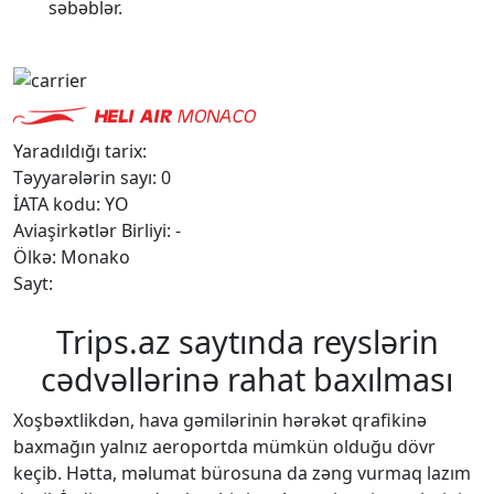
səbəblər.
Yaradıldığı tarix:
Təyyarələrin sayı: 0
İATA kodu: YO
Aviaşirkətlər Birliyi: -
Ölkə: Monako
Sayt:
Trips.az saytında reyslərin
cədvəllərinə rahat baxılması
Xoşbəxtlikdən, hava gəmilərinin hərəkət qrafikinə
baxmağın yalnız aeroportda mümkün olduğu dövr
keçib. Hətta, məlumat bürosuna da zəng vurmaq lazım