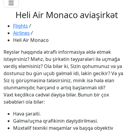
Heli Air Monaco aviaşirkət
Flights
/
Airlines
/
Heli Air Monaco
Reyslər haqqında ətraflı informasiya əldə etmək
istəyirsiniz? Məhz, bu şirkətin təyyarələri ilə uçmağa
vərdiş eləmisiniz? Ola bilər ki, Sizin qohumunuz və ya
dostunuz bu gün uçub gəlməli idi, lakin gecikir? Və ya
Siz iş görüşməsinə tələsirsiniz, minik isə hələ elan
olunmamışdır, hərçənd o artıq başlanmalı idi?
Vaxt keçdikcə cədvəl dəyişə bilər. Bunun bir çox
səbəbləri ola bilər:
Hava şəraiti.
Gəlmə/uçma qrafikinin dəyişdirilməsi.
Müxtəlif texniki məqamlar və başqa obyektiv