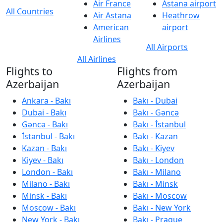
Air France
Astana airport
All Countries
Air Astana
Heathrow
American
airport
Airlines
All Airports
All Airlines
Flights to
Flights from
Azerbaijan
Azerbaijan
Ankara - Bakı
Bakı - Dubai
Dubai - Bakı
Bakı - Gəncə
Gəncə - Bakı
Bakı - İstanbul
İstanbul - Bakı
Bakı - Kazan
Kazan - Bakı
Bakı - Kiyev
Kiyev - Bakı
Bakı - London
London - Bakı
Bakı - Milano
Milano - Bakı
Bakı - Minsk
Minsk - Bakı
Bakı - Moscow
Moscow - Bakı
Bakı - New York
New York - Bakı
Bakı - Prague