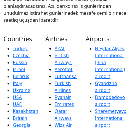
planlaşdıracaqsınız. Axı, darıxdırıcı iş günlərindən
unudulmaz istirahət günlərinədək məsafə cəmi bir neçə
saatlıq uçuşdan ibarətdir!
Countries
Airlines
Airports
Turkey
AZAL
Heydar Aliyev
Czechia
British
International
Russia
Airways
(Bina
Israel
Aeroflot
International)
Belarus
Lufthansa
airport
Italy
Turkish
Gyandzha
Ukraine
Airlines
airport
USA
Ryanair
Domodedovo
UAE
Emirates
airport
Kazakhstan
Qatar
Sheremetyevo
Britain
Airways
International
Georgia
Wizz Air
airport