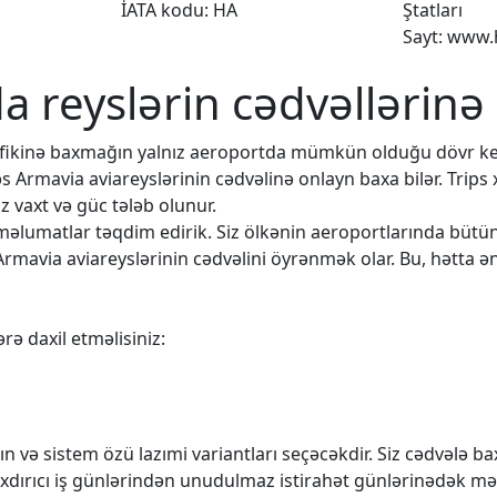
İATA kodu: HA
Ştatları
Sayt: www.
da reyslərin cədvəllərinə
rafikinə baxmağın yalnız aeroportda mümkün olduğu dövr k
əs Armavia aviareyslərinin cədvəlinə onlayn baxa bilər. Trips
 vaxt və güc tələb olunur.
q məlumatlar təqdim edirik. Siz ölkənin aeroportlarında büt
Armavia aviareyslərinin cədvəlini öyrənmək olar. Bu, hətta ən
rə daxil etməlisiniz:
n və sistem özü lazımi variantları seçəcəkdir. Siz cədvələ 
rıxdırıcı iş günlərindən unudulmaz istirahət günlərinədək mə