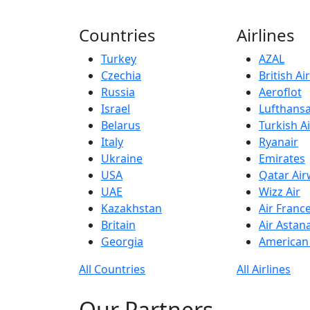
Countries
Airlines
Turkey
AZAL
Czechia
British A
Russia
Aeroflot
Israel
Lufthans
Belarus
Turkish Ai
Italy
Ryanair
Ukraine
Emirates
USA
Qatar Ai
UAE
Wizz Air
Kazakhstan
Air Franc
Britain
Air Astan
Georgia
American 
All Countries
All Airlines
Our Partners