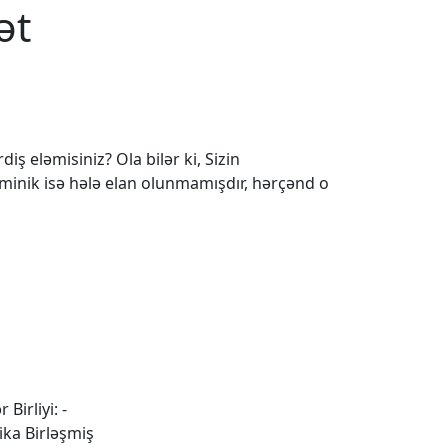
ət
iş eləmisiniz? Ola bilər ki, Sizin
 minik isə hələ elan olunmamışdır, hərçənd o
 Birliyi: -
ika Birləşmiş