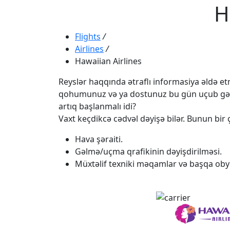
H
Flights
/
Airlines
/
Hawaiian Airlines
Reyslər haqqında ətraflı informasiya əldə etmə
qohumunuz və ya dostunuz bu gün uçub gəlməli
artıq başlanmalı idi?
Vaxt keçdikcə cədvəl dəyişə bilər. Bunun bir ç
Hava şəraiti.
Gəlmə/uçma qrafikinin dəyişdirilməsi.
Müxtəlif texniki məqamlar və başqa obye