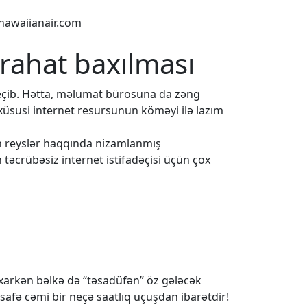
hawaiianair.com
 rahat baxılması
eçib. Hətta, məlumat bürosuna da zəng
 xüsusi internet resursunun köməyi ilə lazım
ün reyslər haqqında nizamlanmış
 təcrübəsiz internet istifadəçisi üçün çox
baxarkən bəlkə də “təsadüfən” öz gələcək
safə cəmi bir neçə saatlıq uçuşdan ibarətdir!