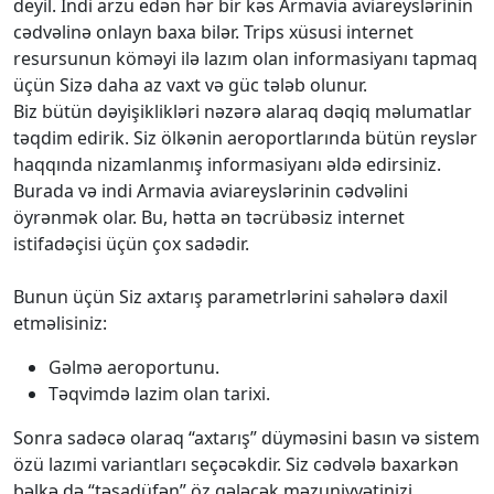
deyil. İndi arzu edən hər bir kəs Armavia aviareyslərinin
cədvəlinə onlayn baxa bilər. Trips xüsusi internet
resursunun köməyi ilə lazım olan informasiyanı tapmaq
üçün Sizə daha az vaxt və güc tələb olunur.
Biz bütün dəyişiklikləri nəzərə alaraq dəqiq məlumatlar
təqdim edirik. Siz ölkənin aeroportlarında bütün reyslər
haqqında nizamlanmış informasiyanı əldə edirsiniz.
Burada və indi Armavia aviareyslərinin cədvəlini
öyrənmək olar. Bu, hətta ən təcrübəsiz internet
istifadəçisi üçün çox sadədir.
Bunun üçün Siz axtarış parametrlərini sahələrə daxil
etməlisiniz:
Gəlmə aeroportunu.
Təqvimdə lazim olan tarixi.
Sonra sadəcə olaraq “axtarış” düyməsini basın və sistem
özü lazımi variantları seçəcəkdir. Siz cədvələ baxarkən
bəlkə də “təsadüfən” öz gələcək məzuniyyətinizi