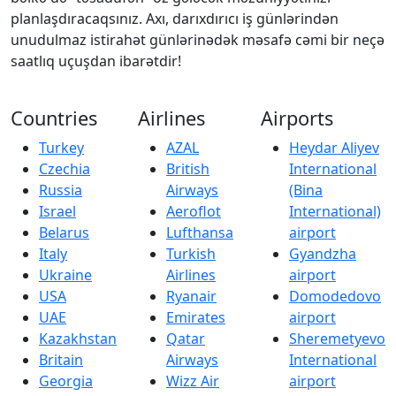
planlaşdıracaqsınız. Axı, darıxdırıcı iş günlərindən
unudulmaz istirahət günlərinədək məsafə cəmi bir neçə
saatlıq uçuşdan ibarətdir!
Countries
Airlines
Airports
Turkey
AZAL
Heydar Aliyev
Czechia
British
International
Russia
Airways
(Bina
Israel
Aeroflot
International)
Belarus
Lufthansa
airport
Italy
Turkish
Gyandzha
Ukraine
Airlines
airport
USA
Ryanair
Domodedovo
UAE
Emirates
airport
Kazakhstan
Qatar
Sheremetyevo
Britain
Airways
International
Georgia
Wizz Air
airport