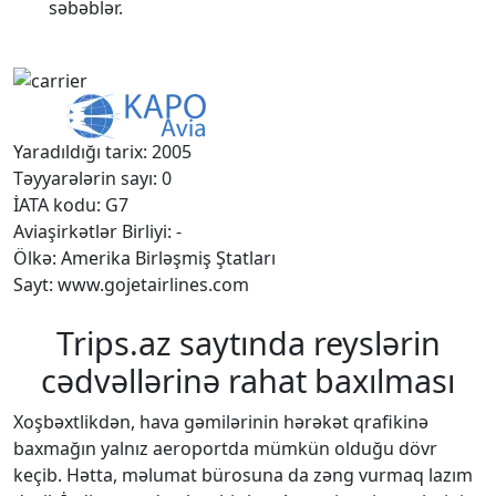
səbəblər.
Yaradıldığı tarix: 2005
Təyyarələrin sayı: 0
İATA kodu: G7
Aviaşirkətlər Birliyi: -
Ölkə: Amerika Birləşmiş Ştatları
Sayt: www.gojetairlines.com
Trips.az saytında reyslərin
cədvəllərinə rahat baxılması
Xoşbəxtlikdən, hava gəmilərinin hərəkət qrafikinə
baxmağın yalnız aeroportda mümkün olduğu dövr
keçib. Hətta, məlumat bürosuna da zəng vurmaq lazım