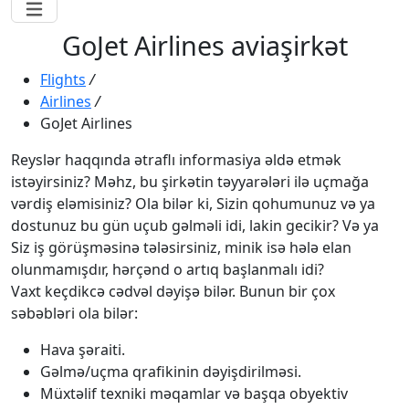
GoJet Airlines aviaşirkət
Flights
/
Airlines
/
GoJet Airlines
Reyslər haqqında ətraflı informasiya əldə etmək
istəyirsiniz? Məhz, bu şirkətin təyyarələri ilə uçmağa
vərdiş eləmisiniz? Ola bilər ki, Sizin qohumunuz və ya
dostunuz bu gün uçub gəlməli idi, lakin gecikir? Və ya
Siz iş görüşməsinə tələsirsiniz, minik isə hələ elan
olunmamışdır, hərçənd o artıq başlanmalı idi?
Vaxt keçdikcə cədvəl dəyişə bilər. Bunun bir çox
səbəbləri ola bilər:
Hava şəraiti.
Gəlmə/uçma qrafikinin dəyişdirilməsi.
Müxtəlif texniki məqamlar və başqa obyektiv