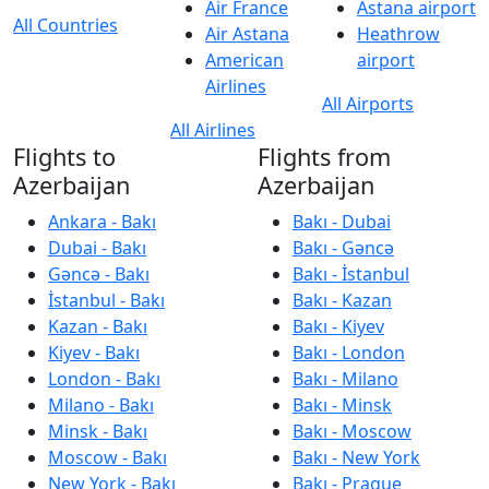
Air France
Astana airport
All Countries
Air Astana
Heathrow
American
airport
Airlines
All Airports
All Airlines
Flights to
Flights from
Azerbaijan
Azerbaijan
Ankara - Bakı
Bakı - Dubai
Dubai - Bakı
Bakı - Gəncə
Gəncə - Bakı
Bakı - İstanbul
İstanbul - Bakı
Bakı - Kazan
Kazan - Bakı
Bakı - Kiyev
Kiyev - Bakı
Bakı - London
London - Bakı
Bakı - Milano
Milano - Bakı
Bakı - Minsk
Minsk - Bakı
Bakı - Moscow
Moscow - Bakı
Bakı - New York
New York - Bakı
Bakı - Prague