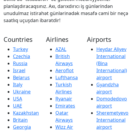
planlaşdıracaqsınız. Axı, darıxdırıcı iş günlərindən
unudulmaz istirahət günlərinədək məsafə cəmi bir neçə
saatlıq uçuşdan ibarətdir!
Countries
Airlines
Airports
Turkey
AZAL
Heydar Aliyev
Czechia
British
International
Russia
Airways
(Bina
Israel
Aeroflot
International)
Belarus
Lufthansa
airport
Italy
Turkish
Gyandzha
Ukraine
Airlines
airport
USA
Ryanair
Domodedovo
UAE
Emirates
airport
Kazakhstan
Qatar
Sheremetyevo
Britain
Airways
International
Georgia
Wizz Air
airport