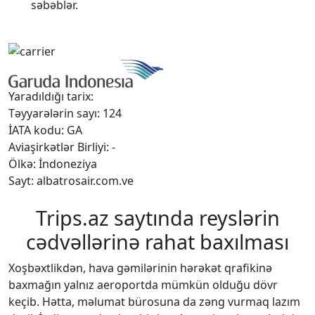
səbəblər.
Yaradıldığı tarix:
Təyyarələrin sayı: 124
İATA kodu: GA
Aviaşirkətlər Birliyi: -
Ölkə: İndoneziya
Sayt: albatrosair.com.ve
Trips.az saytında reyslərin
cədvəllərinə rahat baxılması
Xoşbəxtlikdən, hava gəmilərinin hərəkət qrafikinə
baxmağın yalnız aeroportda mümkün olduğu dövr
keçib. Hətta, məlumat bürosuna da zəng vurmaq lazım