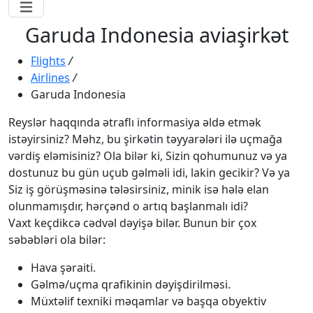
Garuda Indonesia aviaşirkət
Flights
/
Airlines
/
Garuda Indonesia
Reyslər haqqında ətraflı informasiya əldə etmək
istəyirsiniz? Məhz, bu şirkətin təyyarələri ilə uçmağa
vərdiş eləmisiniz? Ola bilər ki, Sizin qohumunuz və ya
dostunuz bu gün uçub gəlməli idi, lakin gecikir? Və ya
Siz iş görüşməsinə tələsirsiniz, minik isə hələ elan
olunmamışdır, hərçənd o artıq başlanmalı idi?
Vaxt keçdikcə cədvəl dəyişə bilər. Bunun bir çox
səbəbləri ola bilər:
Hava şəraiti.
Gəlmə/uçma qrafikinin dəyişdirilməsi.
Müxtəlif texniki məqamlar və başqa obyektiv