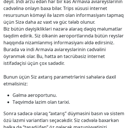
deyil. İndi arzu edən hər bir kəs Armavia aviareyslərinin
cədvəlinə onlayn baxa bilər. Trips xüsusi internet
resursunun köməyi ilə lazım olan informasiyanı tapmaq
üçün Sizə daha az vaxt və güc tələb olunur.
Biz bütün dəyişiklikləri nəzərə alaraq dəqiq məlumatlar
təqdim edirik. Siz ölkənin aeroportlarında bütün reyslər
haqqında nizamlanmış informasiyanı əldə edirsiniz.
Burada və indi Armavia aviareyslərinin cədvəlini
öyrənmək olar. Bu, hətta ən təcrübəsiz internet
istifadəçisi üçün çox sadədir.
Bunun üçün Siz axtarış parametrlərini sahələrə daxil
etməlisiniz:
Gəlmə aeroportunu.
Təqvimdə lazim olan tarixi.
Sonra sadəcə olaraq “axtarış” düyməsini basın və sistem
özü lazımi variantları seçəcəkdir. Siz cədvələ baxarkən
bəlkə də “təsadüfən” öz gələcək məzuniyyətinizi