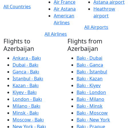
Air France
Astana airport
All Countries
Air Astana
Heathrow
American
airport
Airlines
All Airports
All Airlines
Flights to
Flights from
Azerbaijan
Azerbaijan
Ankara - Bakı
Bakı - Dubai
Dubai - Bakı
Bakı - Gəncə
Gəncə - Bakı
Bakı - İstanbul
İstanbul - Bakı
Bakı - Kazan
Kazan - Bakı
Bakı - Kiyev
Kiyev - Bakı
Bakı - London
London - Bakı
Bakı - Milano
Milano - Bakı
Bakı - Minsk
Minsk - Bakı
Bakı - Moscow
Moscow - Bakı
Bakı - New York
New York - Bakı
Bakı - Prague