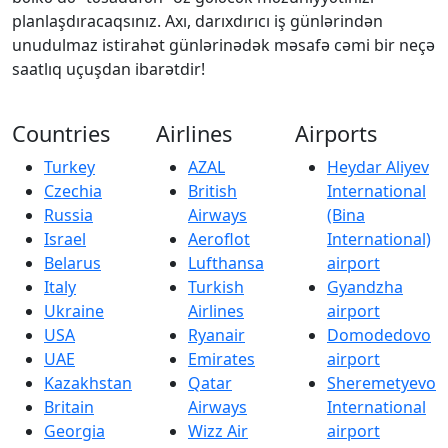
planlaşdıracaqsınız. Axı, darıxdırıcı iş günlərindən
unudulmaz istirahət günlərinədək məsafə cəmi bir neçə
saatlıq uçuşdan ibarətdir!
Countries
Airlines
Airports
Turkey
AZAL
Heydar Aliyev
Czechia
British
International
Russia
Airways
(Bina
Israel
Aeroflot
International)
Belarus
Lufthansa
airport
Italy
Turkish
Gyandzha
Ukraine
Airlines
airport
USA
Ryanair
Domodedovo
UAE
Emirates
airport
Kazakhstan
Qatar
Sheremetyevo
Britain
Airways
International
Georgia
Wizz Air
airport