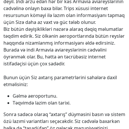
deyil. İndi arzu edən hər bir kəs Armavia aviareyslərinin
cədvəlinə onlayn baxa bilər. Trips xüsusi internet
resursunun köməyi ilə lazım olan informasiyanı tapmaq
üçün Sizə daha az vaxt və güc tələb olunur.
Biz bütün dəyişiklikləri nəzərə alaraq dəqiq məlumatlar
təqdim edirik. Siz ölkənin aeroportlarında bütün reyslər
haqqında nizamlanmış informasiyanı əldə edirsiniz.
Burada və indi Armavia aviareyslərinin cədvəlini
öyrənmək olar. Bu, hətta ən təcrübəsiz internet
istifadəçisi üçün çox sadədir.
Bunun üçün Siz axtarış parametrlərini sahələrə daxil
etməlisiniz:
Gəlmə aeroportunu.
Təqvimdə lazim olan tarixi.
Sonra sadəcə olaraq “axtarış” düyməsini basın və sistem
özü lazımi variantları seçəcəkdir. Siz cədvələ baxarkən
bəlkə də “təsadüfən” öz gələcək məzuniyyətinizi