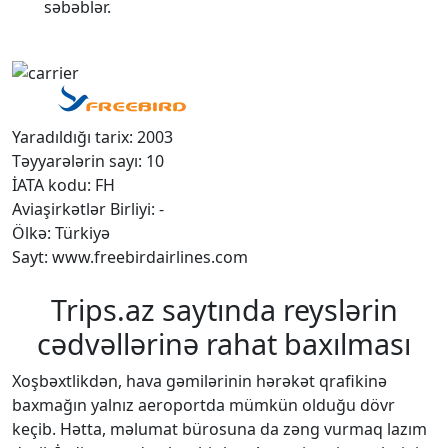
səbəblər.
Yaradıldığı tarix: 2003
Təyyarələrin sayı: 10
İATA kodu: FH
Aviaşirkətlər Birliyi: -
Ölkə: Türkiyə
Sayt: www.freebirdairlines.com
Trips.az saytında reyslərin
cədvəllərinə rahat baxılması
Xoşbəxtlikdən, hava gəmilərinin hərəkət qrafikinə
baxmağın yalnız aeroportda mümkün olduğu dövr
keçib. Hətta, məlumat bürosuna da zəng vurmaq lazım