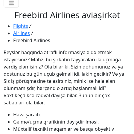
Freebird Airlines aviaşirkət
Flights
/
Airlines
/
Freebird Airlines
Reyslər haqqında ətraflı informasiya əldə etmək
istəyirsiniz? Məhz, bu şirkətin təyyarələri ilə uçmağa
vərdiş eləmisiniz? Ola bilər ki, Sizin qohumunuz və ya
dostunuz bu gün uçub gəlməli idi, lakin gecikir? Və ya
Siz iş görüşməsinə tələsirsiniz, minik isə hələ elan
olunmamışdır, hərçənd o artıq başlanmalı idi?
Vaxt keçdikcə cədvəl dəyişə bilər. Bunun bir çox
səbəbləri ola bilər:
Hava şəraiti.
Gəlmə/uçma qrafikinin dəyişdirilməsi.
Müxtəlif texniki məqamlar və başqa obyektiv