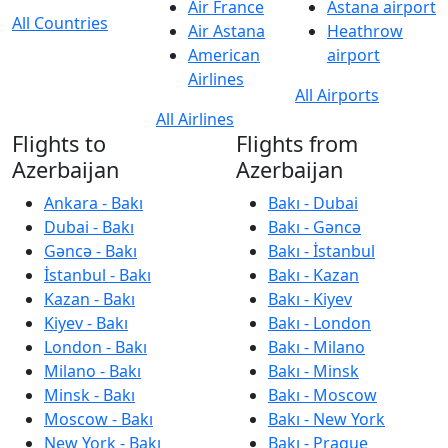
Air France
Astana airport
All Countries
Air Astana
Heathrow
American
airport
Airlines
All Airports
All Airlines
Flights to
Flights from
Azerbaijan
Azerbaijan
Ankara - Bakı
Bakı - Dubai
Dubai - Bakı
Bakı - Gəncə
Gəncə - Bakı
Bakı - İstanbul
İstanbul - Bakı
Bakı - Kazan
Kazan - Bakı
Bakı - Kiyev
Kiyev - Bakı
Bakı - London
London - Bakı
Bakı - Milano
Milano - Bakı
Bakı - Minsk
Minsk - Bakı
Bakı - Moscow
Moscow - Bakı
Bakı - New York
New York - Bakı
Bakı - Prague