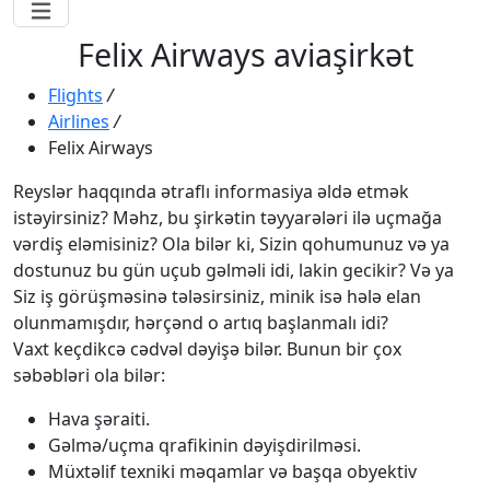
Felix Airways aviaşirkət
Flights
/
Airlines
/
Felix Airways
Reyslər haqqında ətraflı informasiya əldə etmək
istəyirsiniz? Məhz, bu şirkətin təyyarələri ilə uçmağa
vərdiş eləmisiniz? Ola bilər ki, Sizin qohumunuz və ya
dostunuz bu gün uçub gəlməli idi, lakin gecikir? Və ya
Siz iş görüşməsinə tələsirsiniz, minik isə hələ elan
olunmamışdır, hərçənd o artıq başlanmalı idi?
Vaxt keçdikcə cədvəl dəyişə bilər. Bunun bir çox
səbəbləri ola bilər:
Hava şəraiti.
Gəlmə/uçma qrafikinin dəyişdirilməsi.
Müxtəlif texniki məqamlar və başqa obyektiv