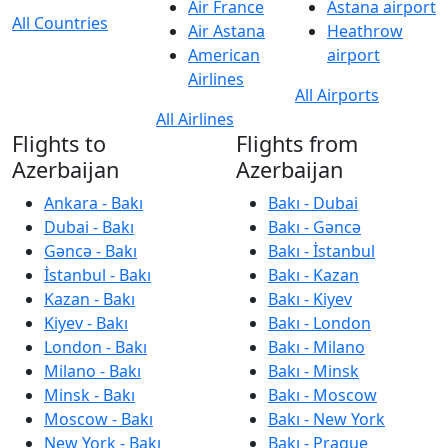
Air France
Astana airport
All Countries
Air Astana
Heathrow
American
airport
Airlines
All Airports
All Airlines
Flights to
Flights from
Azerbaijan
Azerbaijan
Ankara - Bakı
Bakı - Dubai
Dubai - Bakı
Bakı - Gəncə
Gəncə - Bakı
Bakı - İstanbul
İstanbul - Bakı
Bakı - Kazan
Kazan - Bakı
Bakı - Kiyev
Kiyev - Bakı
Bakı - London
London - Bakı
Bakı - Milano
Milano - Bakı
Bakı - Minsk
Minsk - Bakı
Bakı - Moscow
Moscow - Bakı
Bakı - New York
New York - Bakı
Bakı - Prague