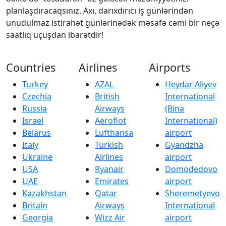
planlaşdıracaqsınız. Axı, darıxdırıcı iş günlərindən
unudulmaz istirahət günlərinədək məsafə cəmi bir neçə
saatlıq uçuşdan ibarətdir!
Countries
Airlines
Airports
Turkey
AZAL
Heydar Aliyev
Czechia
British
International
Russia
Airways
(Bina
Israel
Aeroflot
International)
Belarus
Lufthansa
airport
Italy
Turkish
Gyandzha
Ukraine
Airlines
airport
USA
Ryanair
Domodedovo
UAE
Emirates
airport
Kazakhstan
Qatar
Sheremetyevo
Britain
Airways
International
Georgia
Wizz Air
airport