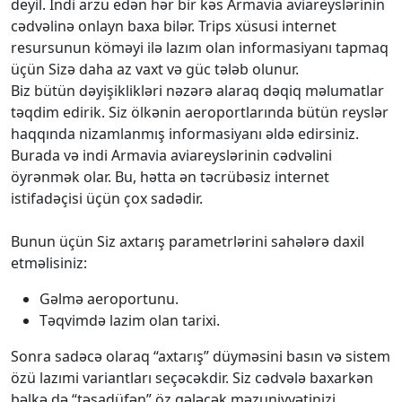
deyil. İndi arzu edən hər bir kəs Armavia aviareyslərinin
cədvəlinə onlayn baxa bilər. Trips xüsusi internet
resursunun köməyi ilə lazım olan informasiyanı tapmaq
üçün Sizə daha az vaxt və güc tələb olunur.
Biz bütün dəyişiklikləri nəzərə alaraq dəqiq məlumatlar
təqdim edirik. Siz ölkənin aeroportlarında bütün reyslər
haqqında nizamlanmış informasiyanı əldə edirsiniz.
Burada və indi Armavia aviareyslərinin cədvəlini
öyrənmək olar. Bu, hətta ən təcrübəsiz internet
istifadəçisi üçün çox sadədir.
Bunun üçün Siz axtarış parametrlərini sahələrə daxil
etməlisiniz:
Gəlmə aeroportunu.
Təqvimdə lazim olan tarixi.
Sonra sadəcə olaraq “axtarış” düyməsini basın və sistem
özü lazımi variantları seçəcəkdir. Siz cədvələ baxarkən
bəlkə də “təsadüfən” öz gələcək məzuniyyətinizi