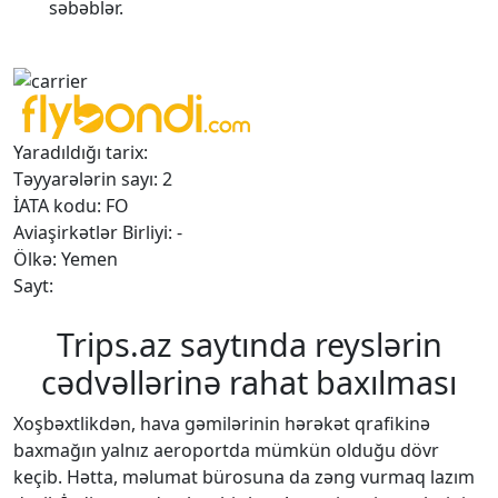
səbəblər.
Yaradıldığı tarix:
Təyyarələrin sayı: 2
İATA kodu: FO
Aviaşirkətlər Birliyi: -
Ölkə: Yemen
Sayt:
Trips.az saytında reyslərin
cədvəllərinə rahat baxılması
Xoşbəxtlikdən, hava gəmilərinin hərəkət qrafikinə
baxmağın yalnız aeroportda mümkün olduğu dövr
keçib. Hətta, məlumat bürosuna da zəng vurmaq lazım